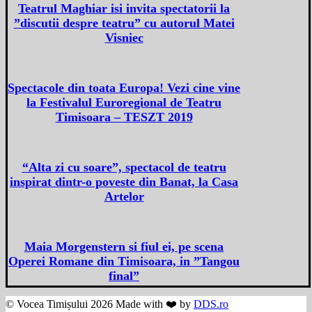
Teatrul Maghiar isi invita spectatorii la
”discutii despre teatru” cu autorul Matei
Visniec
Spectacole din toata Europa! Vezi cine vine
la Festivalul Euroregional de Teatru
Timisoara – TESZT 2019
“Alta zi cu soare”, spectacol de teatru
inspirat dintr-o poveste din Banat, la Casa
Artelor
Maia Morgenstern si fiul ei, pe scena
Operei Romane din Timisoara, in ”Tangou
final”
© Vocea Timișului 2026 Made with ❤️ by
DDS.ro