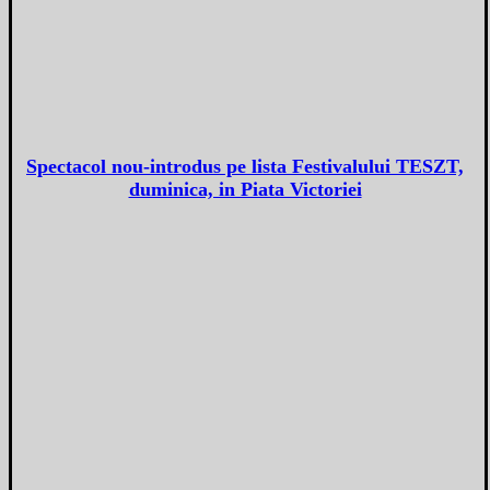
Spectacol nou-introdus pe lista Festivalului TESZT,
duminica, in Piata Victoriei