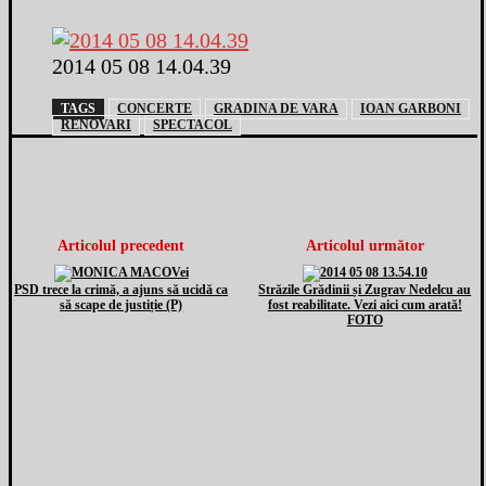
2014 05 08 14.04.39
TAGS
CONCERTE
GRADINA DE VARA
IOAN GARBONI
RENOVARI
SPECTACOL
Articolul precedent
Articolul următor
PSD trece la crimă, a ajuns să ucidă ca
Străzile Grădinii și Zugrav Nedelcu au
să scape de justiție (P)
fost reabilitate. Vezi aici cum arată!
FOTO