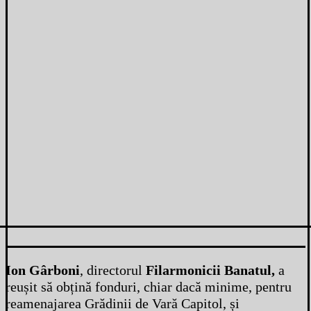
Ion Gârboni
, directorul
Filarmonicii Banatul,
a
reușit să obțină fonduri, chiar dacă minime, pentru
reamenajarea Grădinii de Vară Capitol, și