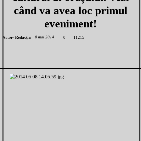
când va avea loc primul
eveniment!
8 mai 2014
Autor-
Redacția
1
1215
0