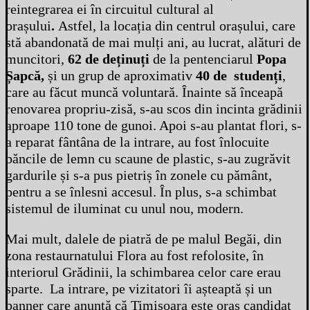
reintegrarea ei în circuitul cultural al
orașului
.
Astfel, la locația din centrul orașului, care
stă abandonată de mai mulți ani, au lucrat, alături de
muncitori,
62 de deținuți
de la pentenciarul
Popa
Șapcă,
și un grup de aproximativ
40 de studenți
,
care au făcut muncă voluntară. Înainte să înceapă
renovarea propriu-zisă, s-au scos din incinta grădinii
aproape 110 tone de gunoi. Apoi s-au plantat flori, s-
a reparat fântâna de la intrare, au fost înlocuite
băncile de lemn cu scaune de plastic, s-au zugrăvit
gardurile și s-a pus pietriș în zonele cu pământ,
pentru a se înlesni accesul. În plus, s-a schimbat
sistemul de iluminat cu unul nou, modern.
Mai mult, dalele de piatră de pe malul Begăi, din
zona restaurnatului Flora au fost refolosite, în
interiorul Grădinii, la schimbarea celor care erau
sparte. La intrare, pe vizitatori îi așteaptă și un
banner care anunță că Timișoara este oraș candidat