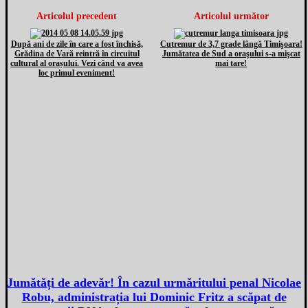
Articolul precedent
Articolul următor
După ani de zile în care a fost închisă,
Cutremur de 3,7 grade lângă Timişoara!
Grădina de Vară reintră în circuitul
Jumătatea de Sud a oraşului s-a mişcat
cultural al orașului. Vezi când va avea
mai tare!
loc primul eveniment!
Jumătăți de adevăr! În cazul urmăritului penal Nicolae
Robu, administrația lui Dominic Fritz a scăpat de