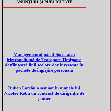
ANUNȚURI ȘI PUBLICITATE
Managementul păcii! Societatea
Metropolitană de Transport Timișoara
desființează linii școlare dar investește în
pachete de îngrijire personală
Ruben Lațcău a semnat în numele lui
Nicolae Robu un contract de dirigenție de
șantier