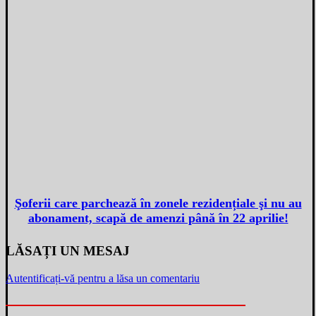
Şoferii care parchează în zonele rezidențiale şi nu au
abonament, scapă de amenzi până în 22 aprilie!
LĂSAȚI UN MESAJ
Autentificați-vă pentru a lăsa un comentariu