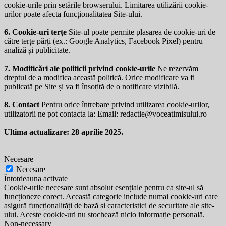
cookie-urile prin setările browserului. Limitarea utilizării cookie-
urilor poate afecta funcționalitatea Site-ului.
6. Cookie-uri terțe
Site-ul poate permite plasarea de cookie-uri de
către terțe părți (ex.: Google Analytics, Facebook Pixel) pentru
analiză și publicitate.
7. Modificări ale politicii privind cookie-urile
Ne rezervăm
dreptul de a modifica această politică. Orice modificare va fi
publicată pe Site și va fi însoțită de o notificare vizibilă.
8. Contact
Pentru orice întrebare privind utilizarea cookie-urilor,
utilizatorii ne pot contacta la: Email:
redactie@voceatimisului.ro
Ultima actualizare: 28 aprilie 2025.
Necesare
Necesare
Întotdeauna activate
Cookie-urile necesare sunt absolut esențiale pentru ca site-ul să
funcționeze corect. Această categorie include numai cookie-uri care
asigură funcționalități de bază și caracteristici de securitate ale site-
ului. Aceste cookie-uri nu stochează nicio informație personală.
Non-necessary