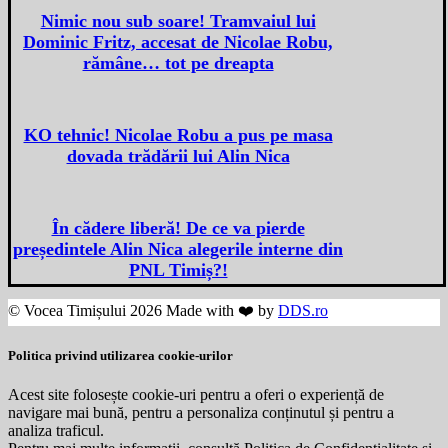
Nimic nou sub soare! Tramvaiul lui
Dominic Fritz, accesat de Nicolae Robu,
rămâne… tot pe dreapta
KO tehnic! Nicolae Robu a pus pe masa
dovada trădării lui Alin Nica
În cădere liberă! De ce va pierde
președintele Alin Nica alegerile interne din
PNL Timiș?!
© Vocea Timișului 2026 Made with ❤️ by
DDS.ro
Politica privind utilizarea cookie-urilor
Acest site folosește cookie-uri pentru a oferi o experiență de
navigare mai bună, pentru a personaliza conținutul și pentru a
analiza traficul.