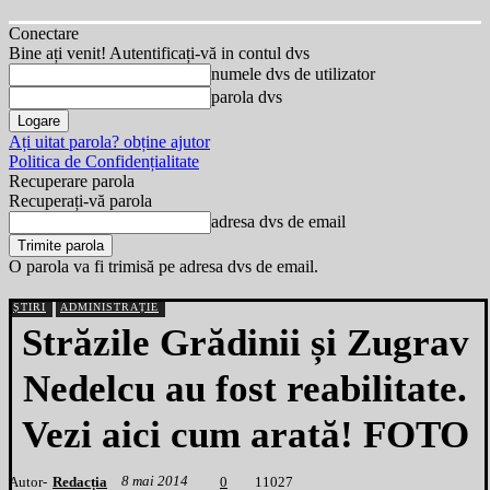
Conectare
Bine ați venit! Autentificați-vă in contul dvs
numele dvs de utilizator
parola dvs
Ați uitat parola? obține ajutor
Politica de Confidențialitate
Recuperare parola
Recuperați-vă parola
adresa dvs de email
O parola va fi trimisă pe adresa dvs de email.
ȘTIRI
ADMINISTRAȚIE
Străzile Grădinii și Zugrav
Nedelcu au fost reabilitate.
Vezi aici cum arată! FOTO
8 mai 2014
Autor-
Redacția
1
1027
0