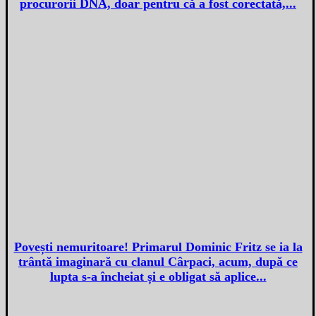
procurorii DNA, doar pentru că a fost corectată,...
Povești nemuritoare! Primarul Dominic Fritz se ia la
trântă imaginară cu clanul Cârpaci, acum, după ce
lupta s-a încheiat și e obligat să aplice...