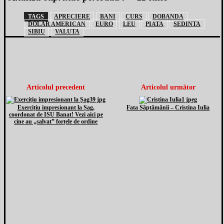
TAGS
APRECIERE
BANI
CURS
DOBANDA
DOLAR AMERICAN
EURO
LEU
PIATA
SEDINTA
SIBIU
VALUTA
Articolul precedent
Articolul următor
Exercițiu impresionant la Șag,
Fata Săptămânii – Cristina Iulia
coordonat de ISU Banat! Vezi aici pe
cine au „salvat” forțele de ordine