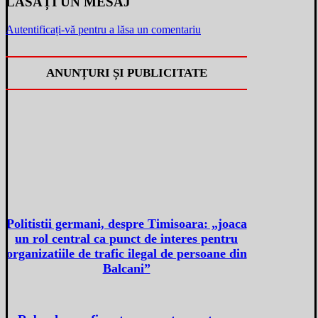
LĂSAȚI UN MESAJ
Autentificați-vă pentru a lăsa un comentariu
ANUNȚURI ȘI PUBLICITATE
Politistii germani, despre Timisoara: „joaca
un rol central ca punct de interes pentru
organizatiile de trafic ilegal de persoane din
Balcani”