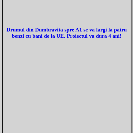
Drumul din Dumbravita spre A1 se va largi la patru
benzi cu bani de la UE. Proiectul va dura 4 ani!