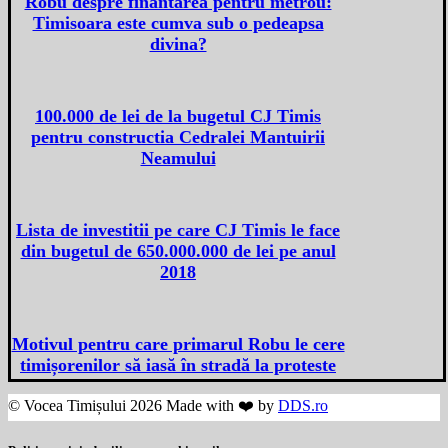
Robu despre finantarea pentru metrou:
Timisoara este cumva sub o pedeapsa
divina?
100.000 de lei de la bugetul CJ Timis
pentru constructia Cedralei Mantuirii
Neamului
Lista de investitii pe care CJ Timis le face
din bugetul de 650.000.000 de lei pe anul
2018
Motivul pentru care primarul Robu le cere
timișorenilor să iasă în stradă la proteste
© Vocea Timișului 2026 Made with ❤️ by
DDS.ro