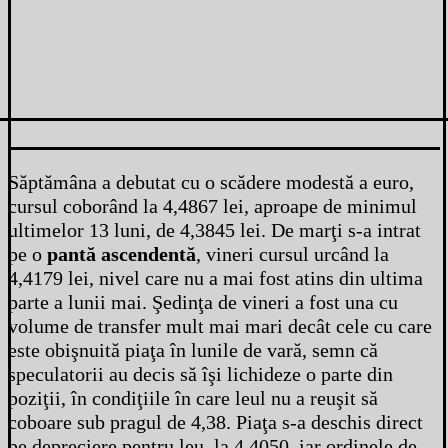
Săptămâna a debutat cu o scădere modestă a euro,
cursul coborând la 4,4867 lei, aproape de minimul
ultimelor 13 luni, de 4,3845 lei. De marţi s-a intrat
pe o
pantă ascendentă
, vineri cursul urcând la
4,4179 lei, nivel care nu a mai fost atins din ultima
parte a lunii mai. Şedinţa de vineri a fost una cu
volume de transfer mult mai mari decât cele cu care
este obişnuită piaţa în lunile de vară, semn că
speculatorii au decis să îşi lichideze o parte din
poziţii, în condiţiile în care leul nu a reuşit să
coboare sub pragul de 4,38. Piaţa s-a deschis direct
pe depreciere pentru leu, la 4,4050, iar ordinele de