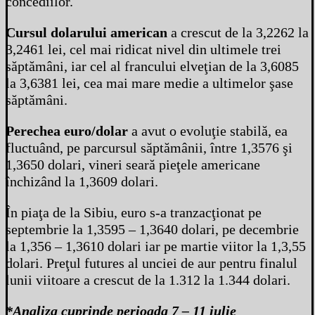
concediilor.
Cursul dolarului american
a crescut de la 3,2262 la
3,2461 lei, cel mai ridicat nivel din ultimele trei
săptămâni, iar cel al francului elveţian de la 3,6085
la 3,6381 lei, cea mai mare medie a ultimelor şase
săptămâni.
Perechea euro/dolar
a avut o evoluţie stabilă, ea
fluctuând, pe parcursul săptămânii, între 1,3576 şi
1,3650 dolari, vineri seară pieţele americane
închizând la 1,3609 dolari.
În piaţa de la Sibiu, euro s-a tranzacţionat pe
septembrie la 1,3595 – 1,3640 dolari, pe decembrie
la 1,356 – 1,3610 dolari iar pe martie viitor la 1,3,55
dolari. Preţul futures al unciei de aur pentru finalul
lunii viitoare a crescut de la 1.312 la 1.344 dolari.
*Analiza cuprinde perioada 7 – 11 iulie