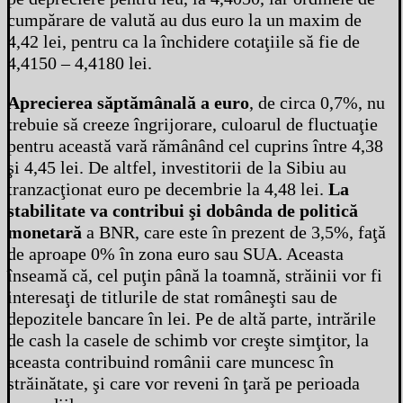
cumpărare de valută au dus euro la un maxim de
4,42 lei, pentru ca la închidere cotaţiile să fie de
4,4150 – 4,4180 lei.
Aprecierea săptămânală a euro
, de circa 0,7%, nu
trebuie să creeze îngrijorare, culoarul de fluctuaţie
pentru această vară rămânând cel cuprins între 4,38
şi 4,45 lei. De altfel, investitorii de la Sibiu au
tranzacţionat euro pe decembrie la 4,48 lei.
La
stabilitate va contribui şi dobânda de politică
monetară
a BNR, care este în prezent de 3,5%, faţă
de aproape 0% în zona euro sau SUA. Aceasta
înseamă că, cel puţin până la toamnă, străinii vor fi
interesaţi de titlurile de stat româneşti sau de
depozitele bancare în lei. Pe de altă parte, intrările
de cash la casele de schimb vor creşte simţitor, la
aceasta contribuind românii care muncesc în
străinătate, şi care vor reveni în ţară pe perioada