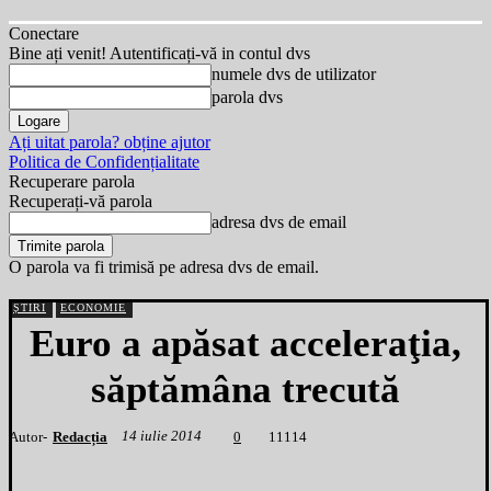
Conectare
Bine ați venit! Autentificați-vă in contul dvs
numele dvs de utilizator
parola dvs
Ați uitat parola? obține ajutor
Politica de Confidențialitate
Recuperare parola
Recuperați-vă parola
adresa dvs de email
O parola va fi trimisă pe adresa dvs de email.
ȘTIRI
ECONOMIE
Euro a apăsat acceleraţia,
săptămâna trecută
14 iulie 2014
Autor-
Redacția
1
1114
0