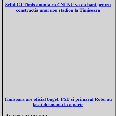
Seful CJ Timis anunta ca CNI NU va da bani pentru
constructia unui nou stadion la Timisoara
Timisoara are oficial buget. PSD si primarul Robu au
lasat dusmania la o parte