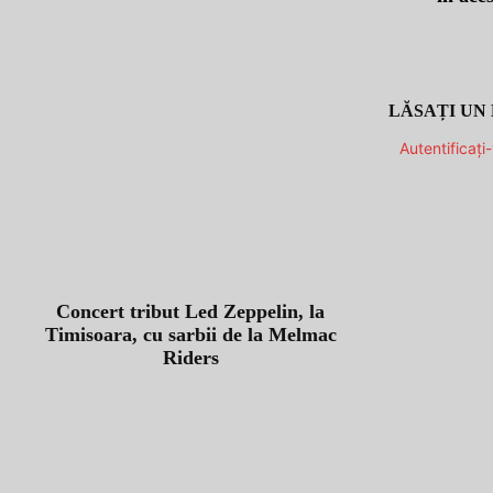
LĂSAȚI UN
Autentificați
Concert tribut Led Zeppelin, la
Timisoara, cu sarbii de la Melmac
Riders