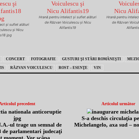
Hrană pentru intelect şi suflet alături
Hrană pentru intelect 
de Răzvan Voiculescu şi Nicu
de Răzvan Voicul
ct şi suflet alături
Alifantis19
Alifant
culescu şi Nicu
is18 jpg
CONCERT
FOTOGRAFIE
GUSTURI ŞI STĂRI ROMÂNEŞTI
MUZI
IS
RĂZVAN VOICULESCU
ROST – ESENŢE
VIN
Articolul precedent
Articolul următor
S-a deschis circulaţia p
.A.-ul trage un semnal de
Michelangelo, axa sud – 
 de parlamentari judecaţi
st moment. Vor scăpa