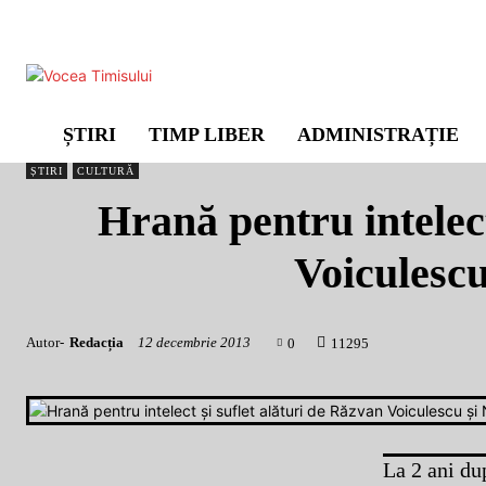
ȘTIRI
TIMP LIBER
ADMINISTRAȚIE
ȘTIRI
CULTURĂ
Hrană pentru intelect
Voiculescu
Autor-
Redacția
12 decembrie 2013
0
1
1295
La 2 ani du