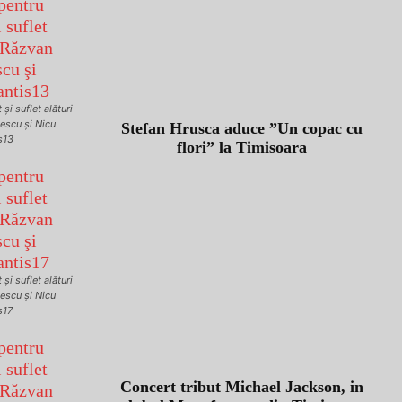
şi suflet alături
escu şi Nicu
Stefan Hrusca aduce ”Un copac cu
s13
flori” la Timisoara
şi suflet alături
escu şi Nicu
s17
Concert tribut Michael Jackson, in