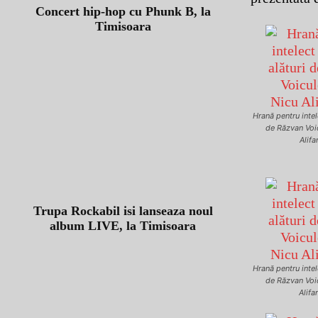
Concert hip-hop cu Phunk B, la
Timisoara
Hrană pentru intele
de Răzvan Voi
Alifa
Trupa Rockabil isi lanseaza noul
album LIVE, la Timisoara
Hrană pentru intele
de Răzvan Voi
Alifa