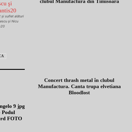
clubul Manufactura din Timisoara
şi suflet alături
escu şi Nicu
is20
CA
Concert thrash metal în clubul
Manufactura. Canta trupa elvetiana
Bloodlost
e Podul
nord FOTO