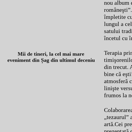
nou album d
româneşti”.
împletite cu
lungul a cel
satului trad
încetul cu î
Terapia prin
Mii de tineri, la cel mai mare
timişorenil
eveniment din Șag din ultimul deceniu
din trecut.
bine că eşti
atmosferă ca
linişte vers
frumos la no
Colaborarea
„tezaurul” 
artă.Cei pr
prezentată 