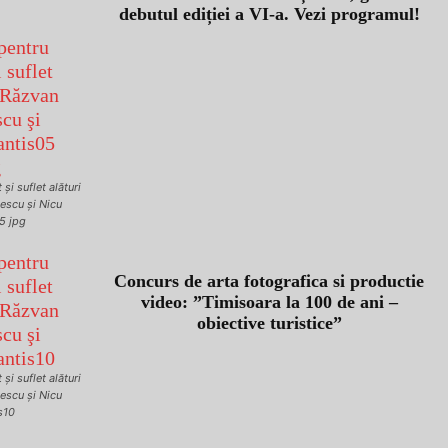
debutul ediției a VI-a. Vezi programul!
şi suflet alături
escu şi Nicu
05 jpg
Concurs de arta fotografica si productie
video: ”Timisoara la 100 de ani –
obiective turistice”
şi suflet alături
escu şi Nicu
s10