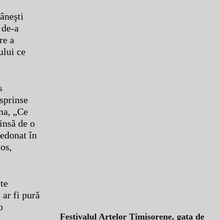
âneşti
 de-a
re a
ului ce
s
sprinse
na, „Ce
rinsă de o
redonat în
mos,
te
 ar fi pură
o
Festivalul Artelor Timișorene, gata de