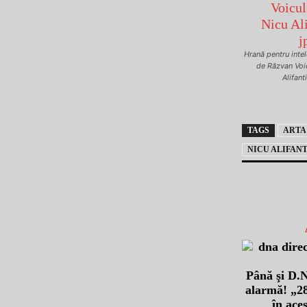
Hrană pentru intele
de Răzvan Voi
Alifant
TAGS
ARTA
NICU ALIFANT
Până şi D.N
alarmă! „28
în ace