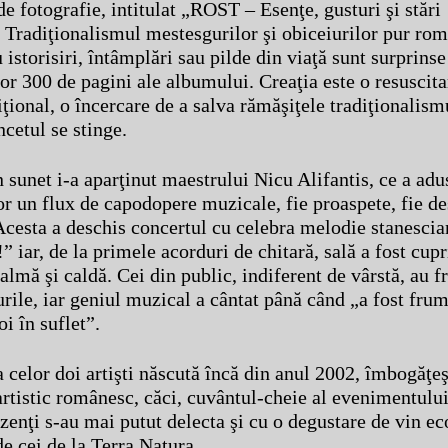
e fotografie, intitulat „ROST – Esenţe, gusturi şi stări
 Tradiţionalismul mestesgurilor şi obiceiurilor pur rom
 istorisiri, întâmplări sau pilde din viaţă sunt surprinse
or 300 de pagini ale albumului. Creaţia este o resuscita
iţional, o încercare de a salva rămăşiţele tradiţionalism
ncetul se stinge.
 sunet i-a aparţinut maestrului Nicu Alifantis, ce a adu
or un flux de capodopere muzicale, fie proaspete, fie de
 Acesta a deschis concertul cu celebra melodie stanescia
!” iar, de la primele acorduri de chitară, sală a fost cup
lmă şi caldă. Cei din public, indiferent de vârstă, au f
urile, iar geniul muzical a cântat până când „a fost fru
i în suflet”.
 celor doi artişti născută încă din anul 2002, îmbogăţeş
artistic românesc, căci, cuvântul-cheie al evenimentului
ezenţi s-au mai putut delecta şi cu o degustare de vin ec
de cei de la Terra Natura.