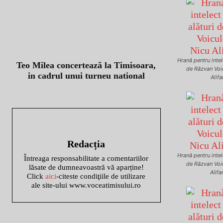
Hrană pentru intele
Teo Milea concertează la Timisoara,
de Răzvan Voi
in cadrul unui turneu national
Alifa
Redacția
Hrană pentru intele
Întreaga responsabilitate a comentariilor
de Răzvan Voi
lăsate de dumneavoastră vă aparține!
Alifa
Click
aici
-citeste condiţiile de utilizare
ale site-ului www.voceatimisului.ro