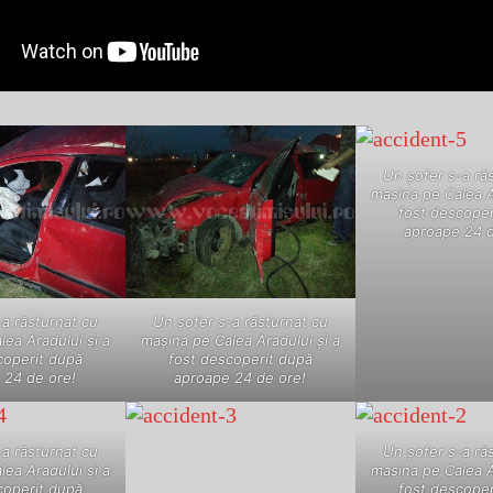
Un şofer s-a ră
maşina pe Calea A
fost descoper
aproape 24 d
a răsturnat cu
Un şofer s-a răsturnat cu
ea Aradului şi a
maşina pe Calea Aradului şi a
coperit după
fost descoperit după
 24 de ore!
aproape 24 de ore!
a răsturnat cu
Un şofer s-a ră
ea Aradului şi a
maşina pe Calea A
coperit după
fost descoper