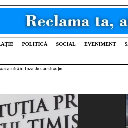
RAȚIE
POLITICĂ
SOCIAL
EVENIMENT
S
ra intră în faza de construcție
 92 de milioane de lei în rețelele de apă și canalizare