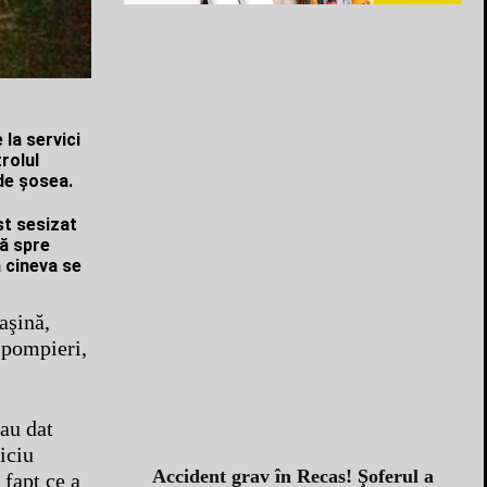
la servici
rolul
 de şosea.
st sesizat
că spre
 cineva se
aşină,
 pompieri,
 au dat
iciu
Accident grav în Recas! Şoferul a
 fapt ce a