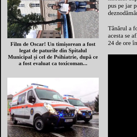
pus pe jar p
deznodămân
Tânărul a fo
acesta se af
24 de ore î
Film de Oscar! Un timișorean a fost
legat de paturile din Spitalul
Municipal și cel de Psihiatrie, după ce
a fost evaluat ca toxicoman...