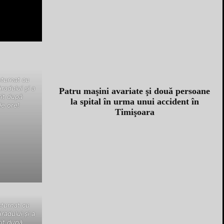
sturnat cu
radului şi a
Patru maşini avariate şi două persoane
it după
la spital în urma unui accident în
e ore!
Timişoara
sturnat cu
radului şi a
it după