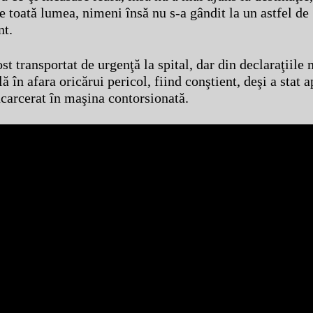
e toată lumea, nimeni însă nu s-a gândit la un astfel de
t.
st transportat de urgenţă la spital, dar din declaraţiile 
lă în afara oricărui pericol, fiind conştient, deşi a stat 
ncarcerat în maşina contorsionată.