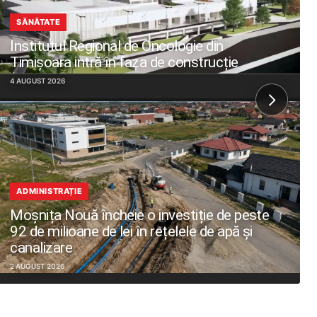
SĂNĂTATE
Institutul Regional de Oncologie din
Timișoara intră în faza de construcție
4 AUGUST 2026
ADMINISTRAȚIE
Moșnița Nouă încheie o investiție de peste
92 de milioane de lei în rețelele de apă și
canalizare
2 AUGUST 2026