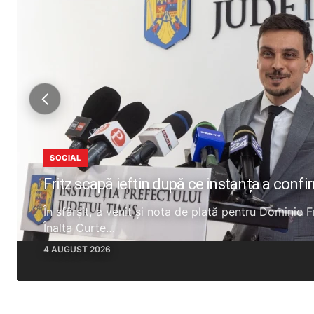
SOCIAL
Fritz scapă ieftin după ce instanța a confi
În sfârșit, a venit și nota de plată pentru Dominic 
Înalta Curte…
4 AUGUST 2026