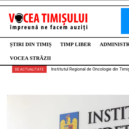
ȘTIRI DIN TIMIȘ
TIMP LIBER
ADMINIST
VOCEA STRĂZII
Institutul Regional de Oncologie din Timișoa
Moșnița Nouă încheie o investiție de peste
DE ACTUALITATE