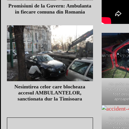
Promisiuni de la Guvern: Ambulanta
in fiecare comuna din Romania
Un şofer s-
Nesimtirea celor care blocheaza
maşina pe Cal
accesul AMBULANTELOR,
fost des
sanctionata dur la Timisoara
aproape
Un şofer s-
maşina pe Cal
fost des