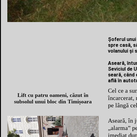
Şoferul unui
spre casă, s
volanului şi 
Aseară, întun
Seviciul de 
seară, când 
află în autot
Cel ce a sun
Lift cu patru oameni, căzut în
încarcerat,
subsolul unui bloc din Timișoara
pe lângă cel
Aseară, în 
„alarma” pe
imediat după