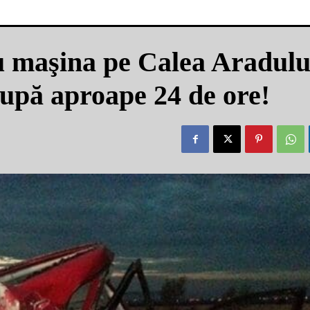
u maşina pe Calea Aradului
după aproape 24 de ore!