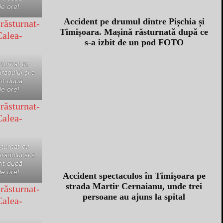
e ore!
Accident pe drumul dintre Pișchia și
Timișoara. Mașină răsturnată după ce
s-a izbit de un pod FOTO
sturnat cu
radului şi a
it după
e ore!
sturnat cu
radului şi a
it după
e ore!
Accident spectaculos în Timişoara pe
strada Martir Cernaianu, unde trei
persoane au ajuns la spital