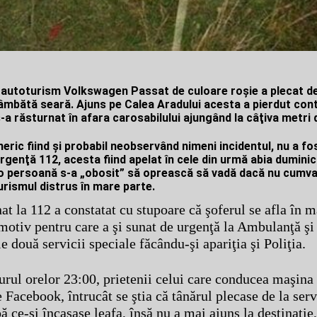
 autoturism Volkswagen Passat de culoare roşie a plecat de 
âmbătă seară. Ajuns pe Calea Aradului acesta a pierdut cont
s-a răsturnat în afara carosabilului ajungând la câţiva metri
eric fiind şi probabil neobservând nimeni incidentul, nu a fo
Urgenţă 112, acesta fiind apelat în cele din urmă abia dumini
o persoană s-a „obosit” să oprească să vadă dacă nu cumva
urismul distrus în mare parte.
at la 112 a constatat cu stupoare că şoferul se afla în m
 motiv pentru care a şi sunat de urgenţă la Ambulanţă şi
e două servicii speciale făcându-şi apariţia şi Poliţia.
jurul orelor 23:00, prietenii celui care conducea maşina
 Facebook, întrucât se ştia că tânărul plecase de la serv
 ce-şi încasase leafa, însă nu a mai ajuns la destinaţie,