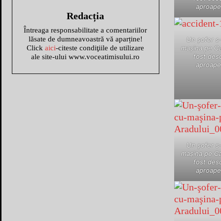
aproape
Redacția
Întreaga responsabilitate a comentariilor
lăsate de dumneavoastră vă aparține!
Un şofer s-
Click
aici
-citeste condiţiile de utilizare
maşina pe Cal
fost des
ale site-ului www.voceatimisului.ro
aproape
Un şofer s-
maşina pe Cal
fost des
aproape