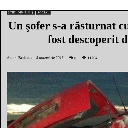
ȘTIRI DIN TIMIȘ
SOCIAL
Un şofer s-a răsturnat c
fost descoperit 
Autor-
Redacția
3 noiembrie 2013
1
1704
0