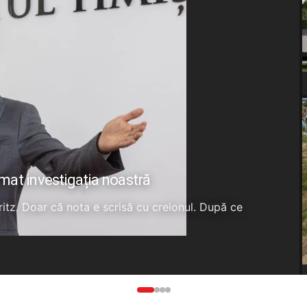
rmat investigația noastră
Fritz. Doar că nota e scrisă cu creionul. După ce