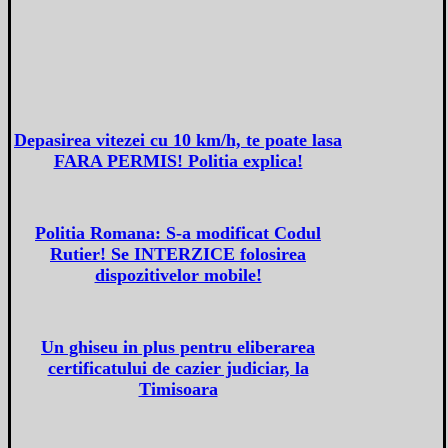
Depasirea vitezei cu 10 km/h, te poate lasa
FARA PERMIS! Politia explica!
Politia Romana: S-a modificat Codul
Rutier! Se INTERZICE folosirea
dispozitivelor mobile!
Un ghiseu in plus pentru eliberarea
certificatului de cazier judiciar, la
Timisoara