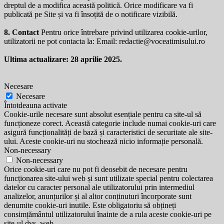
dreptul de a modifica această politică. Orice modificare va fi
publicată pe Site și va fi însoțită de o notificare vizibilă.
8. Contact
Pentru orice întrebare privind utilizarea cookie-urilor,
utilizatorii ne pot contacta la: Email:
redactie@voceatimisului.ro
Ultima actualizare: 28 aprilie 2025.
Necesare
Necesare
Întotdeauna activate
Cookie-urile necesare sunt absolut esențiale pentru ca site-ul să
funcționeze corect. Această categorie include numai cookie-uri care
asigură funcționalități de bază și caracteristici de securitate ale site-
ului. Aceste cookie-uri nu stochează nicio informație personală.
Non-necessary
Non-necessary
Orice cookie-uri care nu pot fi deosebit de necesare pentru
funcționarea site-ului web și sunt utilizate special pentru colectarea
datelor cu caracter personal ale utilizatorului prin intermediul
analizelor, anunțurilor și al altor conținuturi încorporate sunt
denumite cookie-uri inutile. Este obligatoriu să obțineți
consimțământul utilizatorului înainte de a rula aceste cookie-uri pe
site-ul dvs. web.