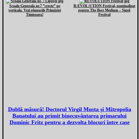
Scoala Generala nr.7 ”creste” pe
R:EVOL:UTION Festival, nominalizat
verticala. Vezi planurile Primăriei
pentru The Best Medium – Sized
Timisoara!
Festival
Dublă măsură! Doctorul Virgil Musta și Mitropolia
Banatului au primit binecuvântarea primarului
Dominic Fritz pentru a dezvolta blocuri între case