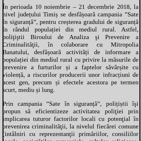
În perioada 10 noiembrie – 21 decembrie 2018, la
nivel județului Timiș se desfășoară campania ”Sate
în siguranță”, pentru creșterea gradului de siguranță
în rândul populației din mediul rural. Astfel,
poliţiştii Biroului de Analiza şi Prevenire a
Criminalităţii, în colaborare cu Mitropolia
Banatului, desfășoară activități de informare a
populației din mediul rural cu privire la măsurile de
prevenire a furturilor și a faptelor săvârșite cu
violență, a riscurilor producerii unor infracțiuni de
acest gen, precum și efectele acestora pe termen
scurt, mediu și lung.
Prin campania ”Sate în siguranță”, polițiștii îşi
propun să eficientizeze activitatea poliţiei prin
implicarea tuturor factorilor locali cu potenţial în
prevenirea criminalităţii, la nivelul fiecărei comune
(intâlniri cu reprezentanţii primăriilor, consiliilor