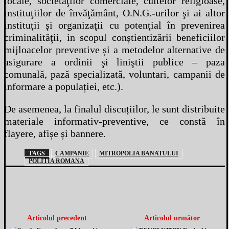
locale, societăţilor comerciale, cultelor religioase,
instituţiilor de învăţământ, O.N.G.-urilor şi ai altor
instituţii şi organizaţii cu potenţial în prevenirea
criminalităţii, in scopul conștientizării beneficiilor
mijloacelor preventive și a metodelor alternative de
asigurare a ordinii şi liniştii publice – paza
comunală, pază specializată, voluntari, campanii de
informare a populației, etc.).
De asemenea, la finalul discuțiilor, le sunt distribuite
materiale informativ-preventive, ce constă în
flayere, afișe și bannere.
TAGS
CAMPANIE
MITROPOLIA BANATULUI
POLITIA ROMANA
Articolul precedent
Articolul următor