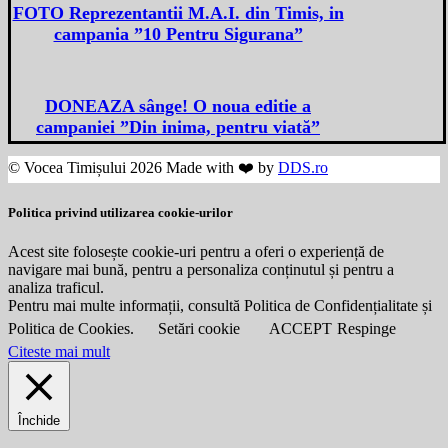
FOTO Reprezentantii M.A.I. din Timis, in
campania ”10 Pentru Sigurana”
DONEAZA sânge! O noua editie a
campaniei ”Din inima, pentru viată”
© Vocea Timișului 2026 Made with ❤️ by
DDS.ro
Politica privind utilizarea cookie-urilor
Acest site folosește cookie-uri pentru a oferi o experiență de
navigare mai bună, pentru a personaliza conținutul și pentru a
analiza traficul.
Pentru mai multe informații, consultă Politica de Confidențialitate și
Politica de Cookies.
Setări cookie
ACCEPT
Respinge
Citeste mai mult
Închide