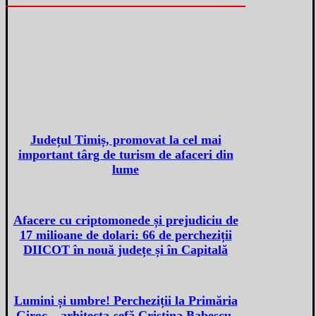
Județul Timiș, promovat la cel mai
important târg de turism de afaceri din
lume
Afacere cu criptomonede și prejudiciu de
17 milioane de dolari: 66 de percheziții
DIICOT în nouă județe și în Capitală
Lumini și umbre! Percheziții la Primăria
Giroc – arhitecta-șefă Cristina Babescu,