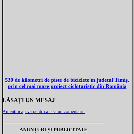
530 de kilometri de piste de biciclete în județul Timiș,
prin cel mai mare proiect cicloturistic din România
LĂSAȚI UN MESAJ
Autentificați-vă pentru a lăsa un comentariu
ANUNȚURI ȘI PUBLICITATE