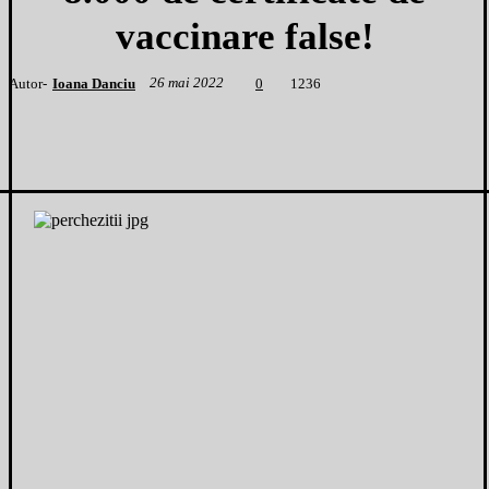
vaccinare false!
26 mai 2022
Autor-
Ioana Danciu
1
236
0