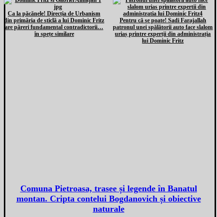
Ca la păcănele! Direcția de Urbanism
din primăria de sticlă a lui Dominic Fritz
Pentru că se poate! Sadi Farajallah
are păreri fundamental contradictorii…
patronul unei spălătorii auto face slalom
în spețe similare
uriaș printre experții din administrația
lui Dominic Fritz
Comuna Pietroasa, trasee și legende în Banatul
montan. Cripta contelui Bogdanovich și obiective
naturale