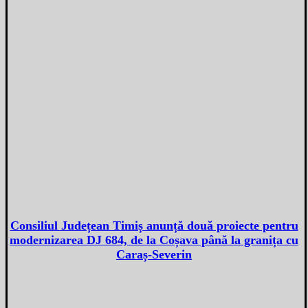
Consiliul Județean Timiș anunță două proiecte pentru
modernizarea DJ 684, de la Coșava până la granița cu
Caraș-Severin