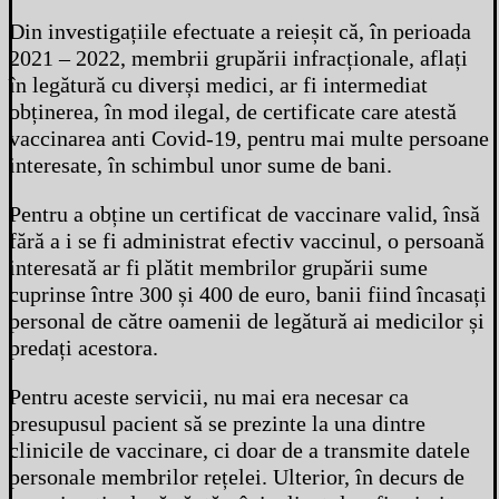
Din investigațiile efectuate a reieșit că, în perioada
2021 – 2022, membrii grupării infracționale, aflați
în legătură cu diverși medici, ar fi intermediat
obținerea, în mod ilegal, de certificate care atestă
vaccinarea anti Covid-19, pentru mai multe persoane
interesate, în schimbul unor sume de bani.
Pentru a obține un certificat de vaccinare valid, însă
fără a i se fi administrat efectiv vaccinul, o persoană
interesată ar fi plătit membrilor grupării sume
cuprinse între 300 și 400 de euro, banii fiind încasați
personal de către oamenii de legătură ai medicilor și
predați acestora.
Pentru aceste servicii, nu mai era necesar ca
presupusul pacient să se prezinte la una dintre
clinicile de vaccinare, ci doar de a transmite datele
personale membrilor rețelei. Ulterior, în decurs de