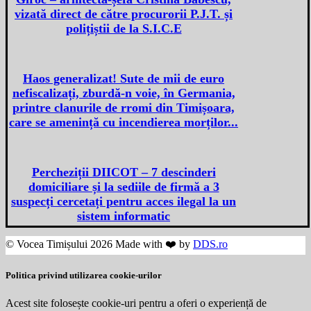
vizată direct de către procurorii P.J.T. și
polițiștii de la S.I.C.E
Haos generalizat! Sute de mii de euro
nefiscalizați, zburdă-n voie, în Germania,
printre clanurile de rromi din Timișoara,
care se amenință cu incendierea morților...
Percheziții DIICOT – 7 descinderi
domiciliare și la sediile de firmă a 3
suspecți cercetați pentru acces ilegal la un
sistem informatic
© Vocea Timișului 2026 Made with ❤️ by
DDS.ro
Politica privind utilizarea cookie-urilor
Acest site folosește cookie-uri pentru a oferi o experiență de