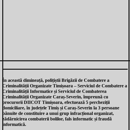
În această dimineață, polițiștii Brigăzii de Combatere a
Criminalității Organizate Timișoara – Serviciul de Combatere a
Criminalității Informatice și Serviciul de Combaterea
Criminalității Organizate Caraș-Severin, împreună cu
procurorii DIICOT Timișoara, efectuează 5 percheziții
domiciliare, în județele Timiș și Caraș-Severin la 3 persoane
bănuite de constituire a unui grup infracțional organizat,
zădărnicirea combaterii bolilor, fals informatic și fraudă
informatică.