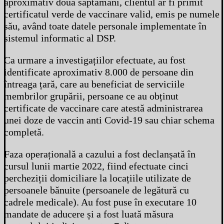
aproximativ două săptămâni, clientul ar fi primit
certificatul verde de vaccinare valid, emis pe numele
său, având toate datele personale implementate în
sistemul informatic al DSP.
Ca urmare a investigațiilor efectuate, au fost
identificate aproximativ 8.000 de persoane din
întreaga țară, care au beneficiat de serviciile
membrilor grupării, persoane ce au obținut
certificate de vaccinare care atestă administrarea
unei doze de vaccin anti Covid-19 sau chiar schema
completă.
Faza operațională a cazului a fost declanșată în
cursul lunii martie 2022, fiind efectuate cinci
percheziții domiciliare la locațiile utilizate de
persoanele bănuite (persoanele de legătură cu
cadrele medicale). Au fost puse în executare 10
mandate de aducere și a fost luată măsura