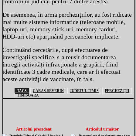
controlului judiciar pentru 7 dintre acestea.
De asemenea, în urma perchezițiilor, au fost ridicate
mai multe sisteme informatice (telefoane mobile,
laptop-uri, memory stick-uri, memory carduri,
HDD-uri etc) aparținând persoanelor implicate.
Continuând cercetările, după efectuarea de
investigații specifice, s-a reușit documentarea
întregii activități infracționale a grupării, fiind
identificate 3 cadre medicale, care ar fi efectuat
aceste activități de vaccinare, în fals.
TAGS
CARAS-SEVERIN
JUDETUL TIMIS
PERCHEZIŢII
TIMISOARA
Articolul precedent
Articolul următor