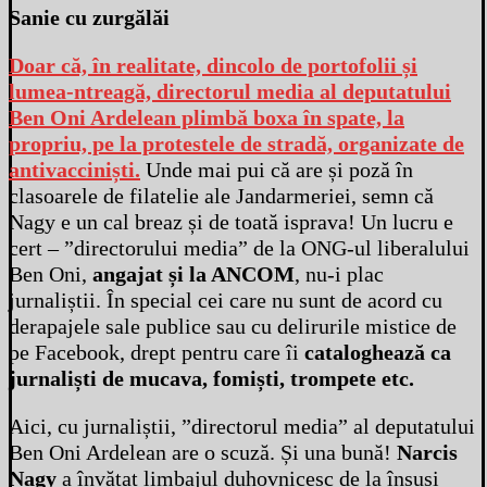
Sanie cu zurgălăi
Doar că, în realitate, dincolo de portofolii și
lumea-ntreagă, directorul media al deputatului
Ben Oni Ardelean plimbă boxa în spate, la
propriu, pe la protestele de stradă, organizate de
antivacciniști.
Unde mai pui că are și poză în
clasoarele de filatelie ale Jandarmeriei, semn că
Nagy e un cal breaz și de toată isprava! Un lucru e
cert – ”directorului media” de la ONG-ul liberalului
Ben Oni,
angajat și la ANCOM
, nu-i plac
jurnaliștii. În special cei care nu sunt de acord cu
derapajele sale publice sau cu delirurile mistice de
pe Facebook, drept pentru care îi
cataloghează ca
jurnaliști de mucava, fomiști, trompete etc.
Aici, cu jurnaliștii, ”directorul media” al deputatului
Ben Oni Ardelean are o scuză. Și una bună!
Narcis
Nagy
a învățat limbajul duhovnicesc de la însuși