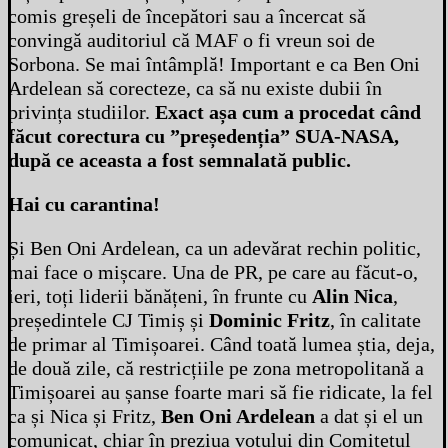
comis greșeli de începători sau a încercat să
convingă auditoriul că MAF o fi vreun soi de
Sorbona. Se mai întâmplă! Important e ca Ben Oni
Ardelean să corecteze, ca să nu existe dubii în
privința studiilor.
Exact așa cum a procedat când
făcut corectura cu ”președenția” SUA-NASA,
după ce aceasta a fost semnalată public.
Hai cu carantina!
Și Ben Oni Ardelean, ca un adevărat rechin politic,
mai face o mișcare. Una de PR, pe care au făcut-o,
ieri, toți liderii bănățeni, în frunte cu
Alin Nica
,
președintele CJ Timiș și
Dominic Fritz
, în calitate
de primar al Timișoarei. Când toată lumea știa, deja,
de două zile, că restricțiile pe zona metropolitană a
Timișoarei au șanse foarte mari să fie ridicate, la fel
ca și Nica și Fritz,
Ben Oni Ardelean
a dat și el un
comunicat, chiar în preziua votului din Comitetul