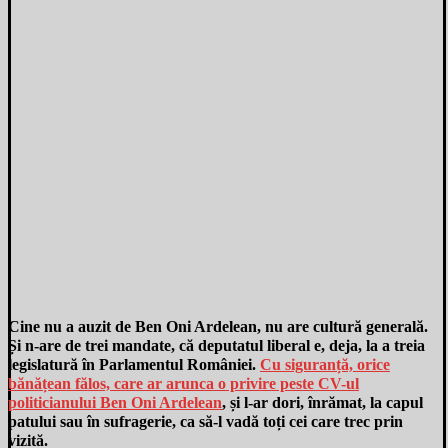
Cine nu a auzit de Ben Oni Ardelean, nu are cultură generală.
Și n-are de trei mandate, că deputatul liberal e, deja, la a treia
legislatură în Parlamentul României.
Cu siguranță, orice
bănățean fălos, care ar arunca o privire peste CV-ul
politicianului Ben Oni Ardelean
, și l-ar dori, înrămat, la capul
patului sau în sufragerie, ca să-l vadă toți cei care trec prin
vizită.