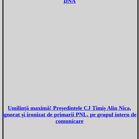
DNA
Umilință maximă! Președintele CJ Timiș Alin Nica,
ignorat și ironizat de primarii PNL, pe grupul intern de
comunicare