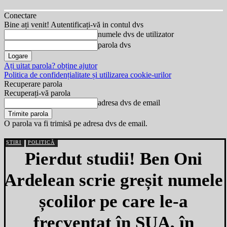
Conectare
Bine ați venit! Autentificați-vă in contul dvs
numele dvs de utilizator
parola dvs
Ați uitat parola? obține ajutor
Politica de confidențialitate și utilizarea cookie-urilor
Recuperare parola
Recuperați-vă parola
adresa dvs de email
O parola va fi trimisă pe adresa dvs de email.
ȘTIRI
POLITICĂ
Pierdut studii! Ben Oni
Ardelean scrie greșit numele
școlilor pe care le-a
frecventat în SUA, în