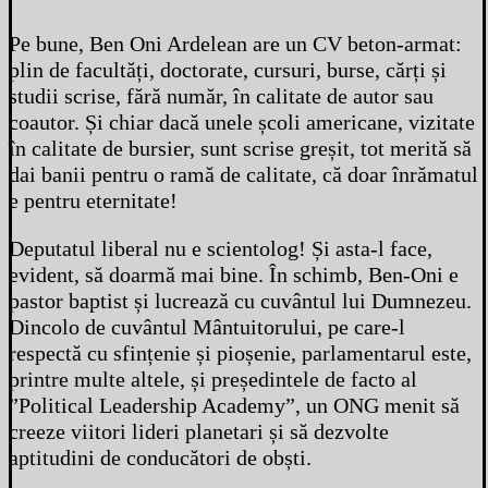
Pe bune, Ben Oni Ardelean are un CV beton-armat:
plin de facultăți, doctorate, cursuri, burse, cărți și
studii scrise, fără număr, în calitate de autor sau
coautor. Și chiar dacă unele școli americane, vizitate
în calitate de bursier, sunt scrise greșit, tot merită să
dai banii pentru o ramă de calitate, că doar înrămatul
e pentru eternitate!
Deputatul liberal nu e scientolog! Și asta-l face,
evident, să doarmă mai bine. În schimb, Ben-Oni e
pastor baptist și lucrează cu cuvântul lui Dumnezeu.
Dincolo de cuvântul Mântuitorului, pe care-l
respectă cu sfințenie și pioșenie, parlamentarul este,
printre multe altele, și președintele de facto al
”Political Leadership Academy”, un ONG menit să
creeze viitori lideri planetari și să dezvolte
aptitudini de conducători de obști.