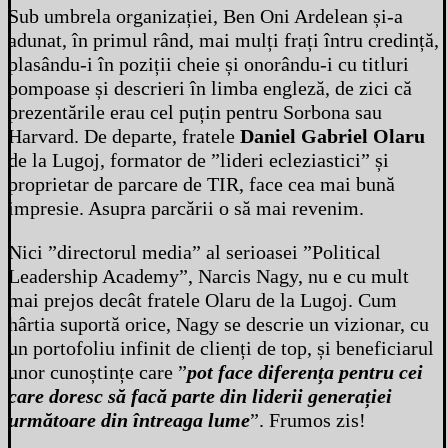
Sub umbrela organizației, Ben Oni Ardelean și-a
adunat, în primul rând, mai mulți frați întru credință,
plasându-i în poziții cheie și onorându-i cu titluri
pompoase și descrieri în limba engleză, de zici că
prezentările erau cel puțin pentru Sorbona sau
Harvard. De departe, fratele
Daniel Gabriel Olaru
de la Lugoj, formator de ”lideri ecleziastici” și
proprietar de parcare de TIR, face cea mai bună
impresie. Asupra parcării o să mai revenim.
Nici ”directorul media” al serioasei ”Political
Leadership Academy”, Narcis Nagy, nu e cu mult
mai prejos decât fratele Olaru de la Lugoj. Cum
hârtia suportă orice, Nagy se descrie un vizionar, cu
un portofoliu infinit de clienți de top, și beneficiarul
unor cunoștințe care ”
pot face diferența pentru cei
care doresc să facă parte din liderii generației
următoare din întreaga lume
”. Frumos zis!