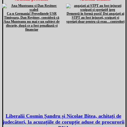
Ca-n Germania! Președintele USR
Demență în formă pură! Doi angajați ai
Timișoara, Dan Reșitnec, consideră că
STPT au fost înjurați, scuipați și
Ana Munteanu nu mai e un subiect de
șpreiați doar pentru că erau…controlori
discuție, după ce a fost penalizată și
financiar
Liberalii Cosmin Șandru și Nicolae Bitea, achitați de
judecători, la acuzațiile de corupție aduse de procurorii