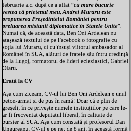
februarie a.c. după ce a aflat ”
cu mare bucurie
vestea că prietenul meu, Andrei Muraru este
propunerea Președintelui României pentru
preluarea misiunii diplomatice în Statele Unite
”.
Numai că, de această data, Ben Oni Ardelean nu
atașează textului de pe Facebook o fotografie cu
soția lui Muraru, ci cu însuși viitorul ambasador al
Românei în SUA, alături de fratele său întru credință
de la Lugoj, formatorul de lideri ecleziastici, Gabriel
Olaru.
Erată la CV
Așa cum ziceam, CV-ul lui Ben Oni Ardelean e unul
beton-armat și de pus în ramă! Doar că e plin de
greșeli, în ce privește numele instituțiilor pe care le-
ar fi frecventat deputatul liberal, în calitate de
bursier al SUA. Așa cum constată și profesorul Dan
Ungureanu, CV-ul e pe net de 8 ani, în această formă