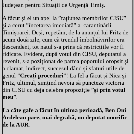
Județean pentru Situații de Urgență Timiș.
A făcut și el un apel la ”rațiunea membrilor CJSU”
și a cerut ”încetarea imediată” a carantinării
Timișoarei. Deși, repetăm, de la anunțul lui Fritz de
acum două zile, cum că trendul îmbolnăvirilor era
descendent, tot natul s-a prins că restricțiile vor fi
ridicate. Evident, după votul din CJSU, deputatul a
revenit, s-a poziționat de partea poporului oropsit și
a clamat, indirect, succesul dând și sfaturi utile de
genul ”
Creați proceduri
”! La fel a făcut și Nica și
Fritz, ultimul, simțind nevoia să puncteze victoria
din CJSU cu deja celebra propoziție ”
și prin votul
meu
”.
La câte gafe a făcut în ultima perioadă, Ben Oni
Ardelean pare, mai degrabă, un deputat onorific
de la AUR
.