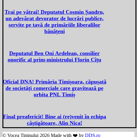
Trai pe vătrai! Deputatul Cosmin Șandru,
un adevărat devorator de lucrări publice,
servite pe tavă de primăriile liberalilor
bănățeni
Deputatul Ben Oni Ardelean, consilier
onorific al prim-ministrului Florin Cîțu
Oficial DNA! Primăria Timișoara, căpușată
de societăți comerciale care gravitează pe
orbita PNL Timiș
Final preafericit! Bine ai (re)venit în echipa
câștigătoare, Alin Nica!
© Vocea Timișului 2026 Made with ❤️ by
DDS.ro