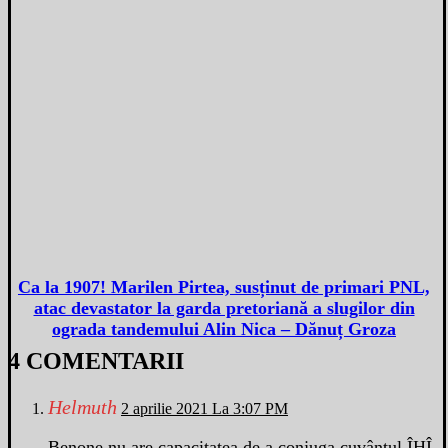
Ca la 1907! Marilen Pirtea, susținut de primari PNL,
atac devastator la garda pretoriană a slugilor din
ograda tandemului Alin Nica – Dănuț Groza
4 COMENTARII
Helmuth
2 aprilie 2021 La 3:07 PM
Benone nu are capacitatea de a conjuga cuvântul ÎHÎ