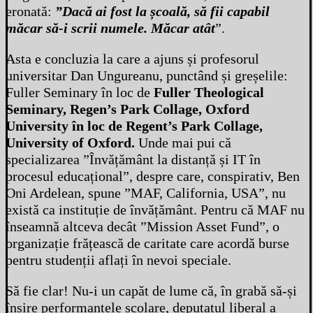
eronată:
”Dacă ai fost la școală, să fii capabil
măcar să-i scrii numele. Măcar atât
”.
Asta e concluzia la care a ajuns și profesorul
universitar Dan Ungureanu, punctând și greșelile:
Fuller Seminary în loc de
Fuller Theological
Seminary, Regen’s Park Collage, Oxford
University în loc de Regent’s Park Collage,
University of Oxford.
Unde mai pui că
specializarea ”Învățământ la distanță și IT în
procesul educațional”, despre care, conspirativ, Ben
Oni Ardelean, spune ”MAF, California, USA”, nu
există ca instituție de învățământ. Pentru că MAF nu
înseamnă altceva decât ”Mission Asset Fund”, o
organizație frățească de caritate care acordă burse
pentru studenții aflați în nevoi speciale.
Să fie clar! Nu-i un capăt de lume că, în grabă să-și
înșire performanțele școlare, deputatul liberal a