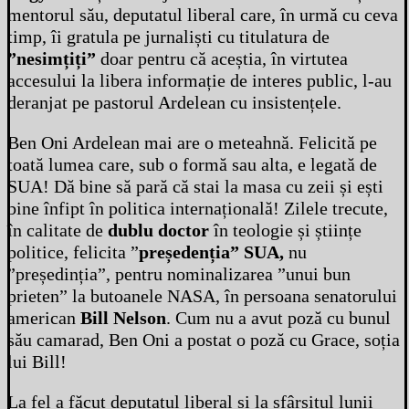
mentorul său, deputatul liberal care, în urmă cu ceva
timp, îi gratula pe jurnaliști cu titulatura de
”nesimțiți”
doar pentru că aceștia, în virtutea
accesului la libera informație de interes public, l-au
deranjat pe pastorul Ardelean cu insistențele.
Ben Oni Ardelean mai are o meteahnă. Felicită pe
toată lumea care, sub o formă sau alta, e legată de
SUA! Dă bine să pară că stai la masa cu zeii și ești
bine înfipt în politica internațională! Zilele trecute,
în calitate de
dublu doctor
în teologie și științe
politice, felicita ”
președenția” SUA,
nu
”președinția”, pentru nominalizarea ”unui bun
prieten” la butoanele NASA, în persoana senatorului
american
Bill Nelson
. Cum nu a avut poză cu bunul
său camarad, Ben Oni a postat o poză cu Grace, soția
lui Bill!
La fel a făcut deputatul liberal și la sfârșitul lunii