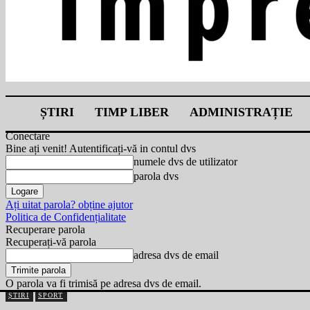
ȘTIRI
TIMP LIBER
ADMINISTRAȚIE
Conectare
Bine ați venit! Autentificați-vă in contul dvs
numele dvs de utilizator
parola dvs
Ați uitat parola? obține ajutor
Politica de Confidențialitate
Recuperare parola
Recuperați-vă parola
adresa dvs de email
O parola va fi trimisă pe adresa dvs de email.
ȘTIRI
SPORT