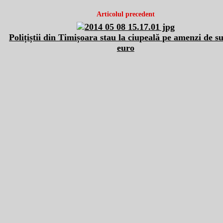
Articolul precedent
Polițiștii din Timișoara stau la ciupeală pe amenzi de s
euro