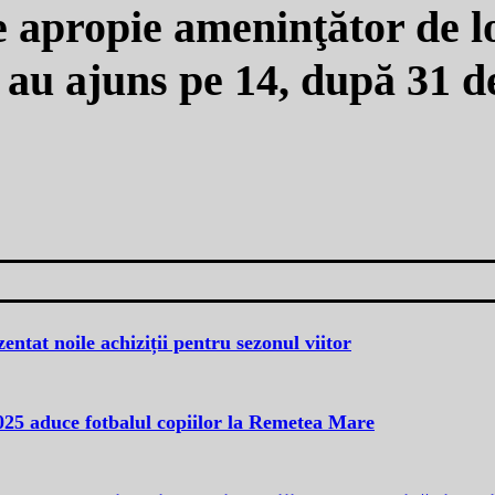
se apropie ameninţător de l
 au ajuns pe 14, după 31 d
entat noile achiziții pentru sezonul viitor
5 aduce fotbalul copiilor la Remetea Mare