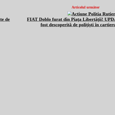
Articolul următor
ute de
FIAT Doblo furat din Piaţa Libertăţii! UP
fost descoperită de poliţişti în cartie