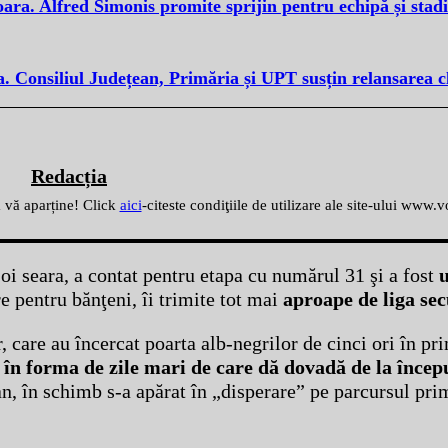
oara. Alfred Simonis promite sprijin pentru echipă și stad
. Consiliul Județean, Primăria și UPT susțin relansarea c
Redacția
ă vă aparține! Click
aici
-citeste condiţiile de utilizare ale site-ului www.
 joi seara, a contat pentru etapa cu numărul 31 şi a fost
re pentru bănţeni, îi trimite tot mai
aproape de liga se
r, care au încercat poarta alb-negrilor de cinci ori în p
în forma de zile mari de care dă dovadă de la încep
an, în schimb s-a apărat în „disperare” pe parcursul pri