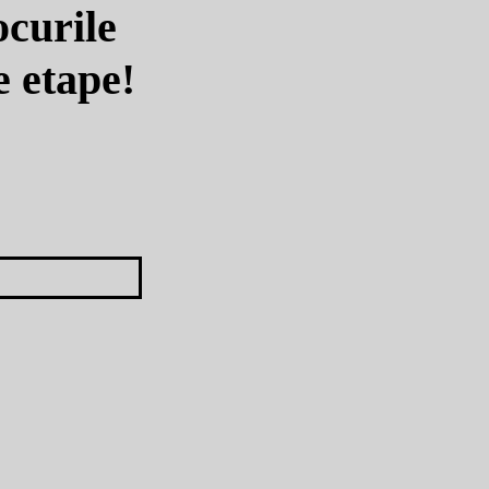
ocurile
e etape!