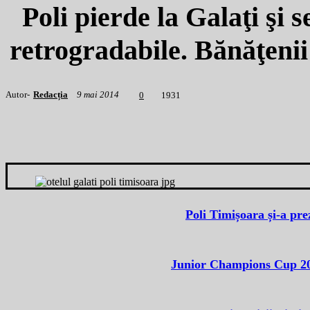
Poli pierde la Galaţi şi 
retrogradabile. Bănăţenii
Autor-
Redacția
9 mai 2014
1
931
0
Poli Timișoara și-a prez
Junior Champions Cup 202