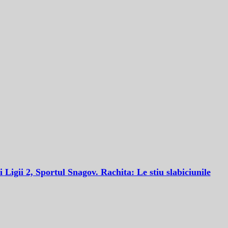
i Ligii 2, Sportul Snagov. Rachita: Le stiu slabiciunile