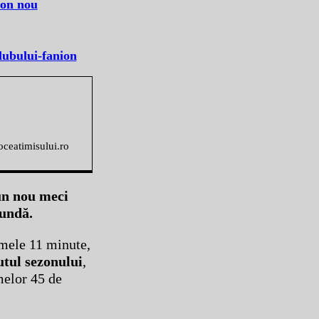
ion nou
lubului-fanion
voceatimisului.ro
un nou meci
cundă.
rimele 11 minute,
utul sezonului
,
melor 45 de