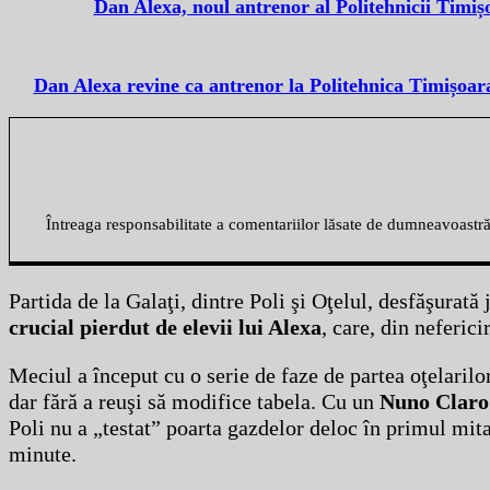
Dan Alexa, noul antrenor al Politehnicii Timiș
Dan Alexa revine ca antrenor la Politehnica Timișoara
Întreaga responsabilitate a comentariilor lăsate de dumneavoastr
Partida de la Galaţi, dintre Poli şi Oţelul, desfăşurată
crucial pierdut de elevii lui Alexa
, care, din neferici
Meciul a început cu o serie de faze de partea oţelarilo
dar fără a reuşi să modifice tabela. Cu un
Nuno Claro 
Poli nu a „testat” poarta gazdelor deloc în primul mit
minute.