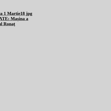
DATE: Maşina a
rul Ronaţ