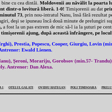
 bine cu cea dintâi.
Moldovenii au năvălit la poarta l
nt dintr-o lovitură liberă. 1-0!
Timişorenii au dat
pri
 minutul 73
, prin nou-intratul Nanu, însă fără rezultat p
ngiri, deşi se ipuneau încă două minute de prelungiri s
,
a fost la un pas extrem de mic să-l ia la şuturi pe cent
r
timişorenii ajung, după această înfrângere, pe locul
îrghi), Prestia, Popescu, Cooper, Giurgiu, Lovin (mi
 Antrenor: Ewald Lienen.
Nanu), Şeroni, Morariju, Gorobsov (min.57- Trandu)
ely. Antrenor: Dan Alexa.
A 1
OTELUL GALATI
OVIDIU HATEGAN
POLI TIMISOARA
PRELU