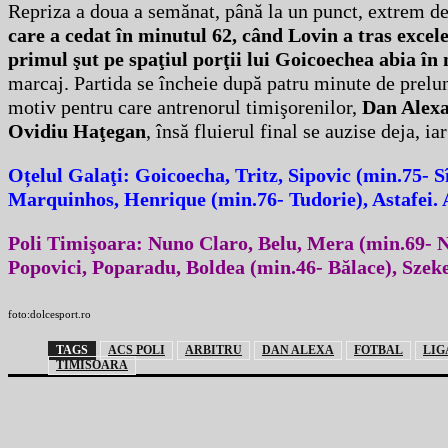
Repriza a doua a semănat, până la un punct, extrem de
care a cedat în minutul 62, când Lovin a tras excele
primul şut pe spaţiul porţii lui Goicoechea abia în
marcaj. Partida se încheie după patru minute de prelu
motiv pentru care antrenorul timişorenilor,
Dan Alexa
Ovidiu Haţegan
, însă fluierul final se auzise deja, ia
Oțelul Galaţi: Goicoecha, Tritz, Sipovic (min.75- S
Marquinhos, Henrique (min.76- Tudorie), Astafei.
Poli Timişoara: Nuno Claro, Belu, Mera (min.69- 
Popovici, Poparadu, Boldea (min.46- Bălace), Szek
foto:dolcesport.ro
TAGS
ACS POLI
ARBITRU
DAN ALEXA
FOTBAL
LIG
TIMISOARA