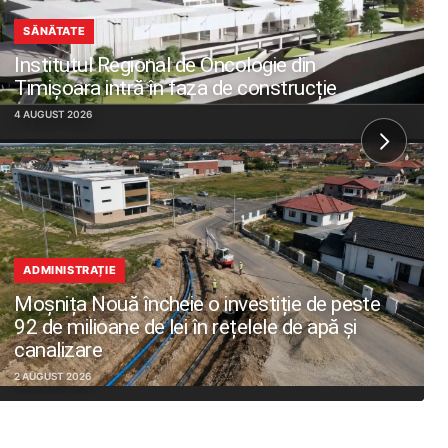
SĂNĂTATE
Institutul Regional de Oncologie din
Timișoara intră în faza de construcție
4 AUGUST 2026
ADMINISTRAȚIE
Moșnița Nouă încheie o investiție de peste
92 de milioane de lei în rețelele de apă și
canalizare
2 AUGUST 2026