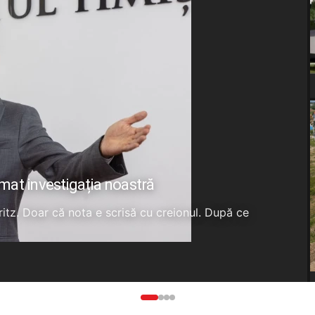
rmat investigația noastră
Fritz. Doar că nota e scrisă cu creionul. După ce