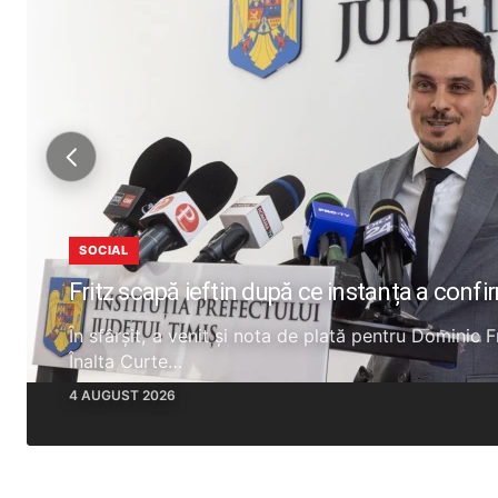
SOCIAL
Fritz scapă ieftin după ce instanța a confi
În sfârșit, a venit și nota de plată pentru Dominic 
Înalta Curte…
4 AUGUST 2026