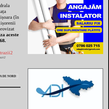
drala
iața
ișoara (în
ișorenii
provizat
za aceste
68.
azii2
A DE NORD