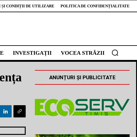
ȘI CONDIȚII DE UTILIZARE
POLITICA DE CONFIDENȚIALITATE
E
INVESTIGAȚII
VOCEA STRĂZII
zența
ANUNȚURI ȘI PUBLICITATE