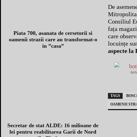
De asemenea
Mitropolit
Consiliul E
fața magazi
Piata 700, asanata de cersetorii si
care observă
oamenii strazii care au transformat-o
locuințe su
in ”casa”
aspecte la 
bot
TAGS
BOSC
OAMENII STR
Secretar de stat ALDE: 16 milioane de
lei pentru reabilitarea Garii de Nord