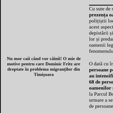
Cu sute de s
prezența oa
polițiștii l
acest aspect
depistării ș
lor și pred
oamenii leg
fenomenulu
Nu mor caii când vor câinii! O mie de
O dată cu î
motive pentru care Dominic Fritz are
dreptate în problema migranților din
persoane p
Timișoara
au intensif
68 de perso
oamenilor s
la Parcul Bo
urmare a se
de persoane