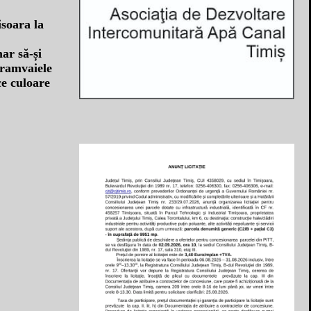
ar să-și
 tramvaiele
ce culoare