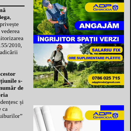
mă
Bega
,
 privește
n vederea
nitorizarea
 155/2010,
adicării
cestor
țiunile s-
 număr de
oria
dențesc și
e ca
uiburilor”