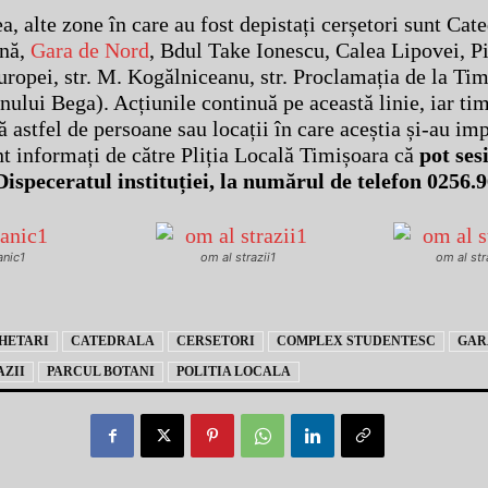
, alte zone în care au fost depistați cerșetori sunt Cate
ană,
Gara de Nord
, Bdul Take Ionescu, Calea Lipovei, P
uropei, str. M. Kogălniceanu, str. Proclamația de la Tim
nului Bega). Acțiunile continuă pe această linie, iar tim
 astfel de persoane sau locații în care aceștia și-au im
nt informați de către Pliția Locală Timișoara că
pot sesi
Dispeceratul instituției, la numărul de telefon 0256.9
anic1
om al strazii1
om al str
HETARI
CATEDRALA
CERSETORI
COMPLEX STUDENTESC
GAR
AZII
PARCUL BOTANI
POLITIA LOCALA