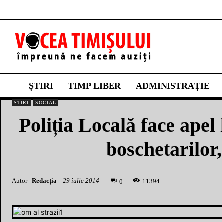
ȘTIRI
TIMP LIBER
ADMINISTRAȚIE
ȘTIRI
SOCIAL
Poliția Locală face apel 
boschetarilor
Autor-
Redacția
29 iulie 2014
1
1394
0