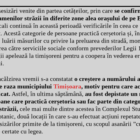
esizări venite din partea cetățeilor, prin care
se confir
menilor străzii în diferite zone alea orașului de pe 
ocali continuă în această perioadă verificările în ceea ce
. Acestă categorie de persoane practică cerșetoria și, î
i luării măsurilor cu privire la preluarea din stradă, mo
area către serviciile sociale conform prevederilor Legii
ii apelează la timișoreni pentru a coopera în vederea er
i.
ncălzirea vremii s-a constatat
o creștere a numărului a
e raza municipiului
Timișoara
, motiv pentru care ac
icat.
Astfel, în ultima săptămână,
au fost depistate un
ane care practică cerșetoria sau fac parte din categ
trăzii,
cele mai multe dintre acestea în Complexul Stu
tanic, două locații în care s-au efectuat acțiuni repetat
sizărilor primite de la timișoreni, cu scopul asanării ”c
 certate cu legea.