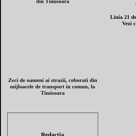
din Timisoara
Linia 21 d
Vezi c
Zeci de oameni ai strazii, coborati din
mijloacele de transport in comun, la
Timisoara
Redacția