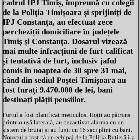
cadrul IPJ Timiș, împreună cu colegii
de la Poliția Timișoara și sprijiniți de
IPJ Constanța, au efectuat zece
percheziții domiciliare în județele
Timiș și Constanța. Dosarul vizează
mai multe infracțiuni de furt calificat
și tentativă de furt, inclusiv jaful
comis în noaptea de 30 spre 31 mai,
când din sediul Poștei Timișoara au
fost furați 9.470.000 de lei, bani
destinați plății pensiilor.
Furtul a fost planificat meticulos. Hoții au pătruns
printr-o ușă laterală, au dezactivat alarma cu un
sistem de bruiaj și au fugit cu 16 saci plini cu bani.
Norocul a fost că un echipaj de la Poliția Rutieră i-a