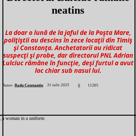
neatins
La doar o lună de la jaful de la Poșta Mare,
polițiștii au descins în zece locații din Timiș
și Constanța. Anchetatorii au ridicat
suspecți și probe, dar directorul PNL Adrian
Lulciuc rămâne în funcție, deși furtul a avut
loc chiar sub nasul lui.
31 iulie 2025
Autor-
Radu Constantin
1
1265
0