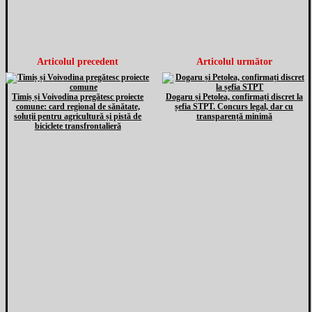
Articolul precedent
Articolul următor
Timiș și Voivodina pregătesc proiecte
Dogaru și Petolea, confirmați discret la
comune: card regional de sănătate,
șefia STPT. Concurs legal, dar cu
soluții pentru agricultură și pistă de
transparență minimă
biciclete transfrontalieră