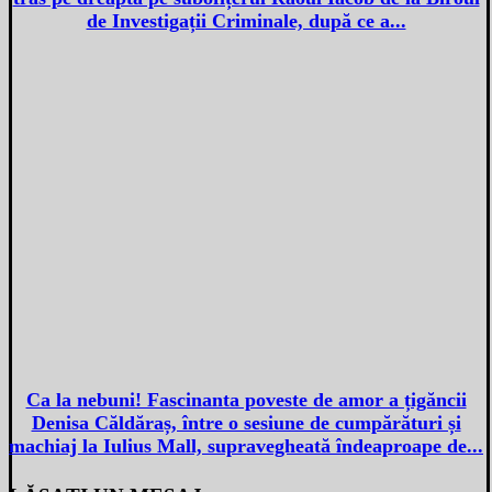
de Investigații Criminale, după ce a...
Ca la nebuni! Fascinanta poveste de amor a țigăncii
Denisa Căldăraș, între o sesiune de cumpărături și
machiaj la Iulius Mall, supravegheată îndeaproape de...