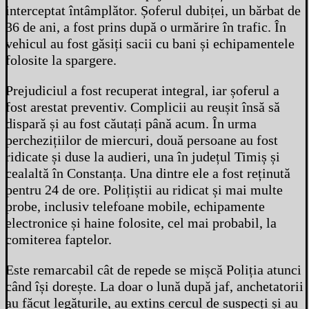
interceptat întâmplător. Șoferul dubiței, un bărbat de
36 de ani, a fost prins după o urmărire în trafic. În
vehicul au fost găsiți sacii cu bani și echipamentele
folosite la spargere.
Prejudiciul a fost recuperat integral, iar șoferul a
fost arestat preventiv. Complicii au reușit însă să
dispară și au fost căutați până acum. În urma
perchezițiilor de miercuri, două persoane au fost
ridicate și duse la audieri, una în județul Timiș și
cealaltă în Constanța. Una dintre ele a fost reținută
pentru 24 de ore. Polițiștii au ridicat și mai multe
probe, inclusiv telefoane mobile, echipamente
electronice și haine folosite, cel mai probabil, la
comiterea faptelor.
Este remarcabil cât de repede se mișcă Poliția atunci
când își dorește. La doar o lună după jaf, anchetatorii
au făcut legăturile, au extins cercul de suspecți și au