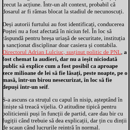
trecut la acțiune. Într-un alt context, probabil că
dosarul ar fi rămas blocat la stadiul de necunoscuți.
Deși autorii furtului au fost identificați, conducerea
Poștei nu a fost afectată în niciun fel. În loc să
răspundă pentru breșa uriașă de securitate, instituția
a sancționat disciplinar doar casiera și contabila.
Directorul Adrian Lulciuc, susținut politic de PNL
,
a
fost chemat la audieri, dar nu a ieșit niciodată
public să explice cum a fost posibil ca aproape
zece milioane de lei să fie lăsați, peste noapte, pe o
masă, într-un birou nesecurizat, în loc să fie
depuși într-un seif
.
S-a ascuns ca struțul cu capul în nisip, așteptând în
liniște să treacă vijelia. O atitudine tipică pentru
politicienii puși în funcții de partid, care dau bir cu
fugiții când trebuie să dea explicații, dar țin cu dinții
de scaun când lucrurile reintră în normal.