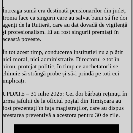
Întreaga sumă era destinată pensionarilor din județ.
Ironia face ca singurii care au salvat banii să fie doi
agenți de la Rutieră, care au dat dovadă de vigilență
și profesionalism. Ei au fost singurii premiați în
această poveste.
În tot acest timp, conducerea instituției nu a plătit
nici moral, nici administrativ. Directorul e tot în
birou, protejat politic, în timp ce anchetatorii se
chinuie să strângă probe și să-i prindă pe toți cei
implicați.
UPDATE – 31 iulie 2025: Cei doi bărbați reținuți în
urma jafului de la oficiul poștal din Timișoara au
fost prezentați în fața magistraților, care au dispus
arestarea preventivă a acestora pentru 30 de zile.