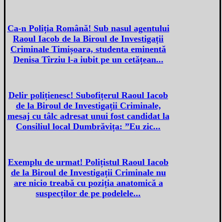
Ca-n Poliția Română! Sub nasul agentului
Raoul Iacob de la Biroul de Investigații
Criminale Timișoara, studenta eminentă
Denisa Tîrziu l-a iubit pe un cetățean...
Delir polițienesc! Subofițerul Raoul Iacob
de la Biroul de Investigații Criminale,
mesaj cu tâlc adresat unui fost candidat la
Consiliul local Dumbrăvița: ”Eu zic...
Exemplu de urmat! Polițistul Raoul Iacob
de la Biroul de Investigații Criminale nu
are nicio treabă cu poziția anatomică a
suspecților de pe podelele...