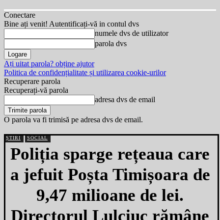
Conectare
Bine ați venit! Autentificați-vă in contul dvs
numele dvs de utilizator
parola dvs
Ați uitat parola? obține ajutor
Politica de confidențialitate și utilizarea cookie-urilor
Recuperare parola
Recuperați-vă parola
adresa dvs de email
O parola va fi trimisă pe adresa dvs de email.
ȘTIRI
SOCIAL
Poliția sparge rețeaua care
a jefuit Poșta Timișoara de
9,47 milioane de lei.
Directorul Lulciuc rămâne