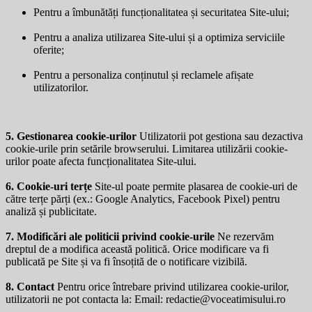
Pentru a îmbunătăți funcționalitatea și securitatea Site-ului;
Pentru a analiza utilizarea Site-ului și a optimiza serviciile
oferite;
Pentru a personaliza conținutul și reclamele afișate
utilizatorilor.
5. Gestionarea cookie-urilor
Utilizatorii pot gestiona sau dezactiva
cookie-urile prin setările browserului. Limitarea utilizării cookie-
urilor poate afecta funcționalitatea Site-ului.
6. Cookie-uri terțe
Site-ul poate permite plasarea de cookie-uri de
către terțe părți (ex.: Google Analytics, Facebook Pixel) pentru
analiză și publicitate.
7. Modificări ale politicii privind cookie-urile
Ne rezervăm
dreptul de a modifica această politică. Orice modificare va fi
publicată pe Site și va fi însoțită de o notificare vizibilă.
8. Contact
Pentru orice întrebare privind utilizarea cookie-urilor,
utilizatorii ne pot contacta la: Email:
redactie@voceatimisului.ro