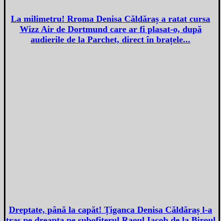
La milimetru! Rroma Denisa Căldăraș a ratat cursa
Wizz Air de Dortmund care ar fi plasat-o, după
audierile de la Parchet, direct în brațele...
Dreptate, până la capăt! Țiganca Denisa Căldăraș l-a
tras pe dreapta pe subofițerul Raoul Iacob de la Biroul