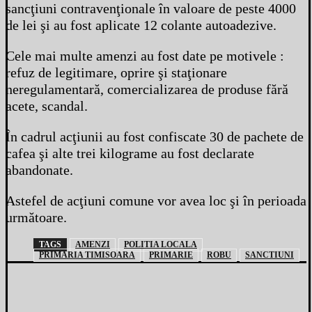
sancţiuni contravenţionale în valoare de peste 4000
de lei şi au fost aplicate 12 colante autoadezive.
Cele mai multe amenzi au fost date pe motivele :
refuz de legitimare, oprire şi staţionare
neregulamentară, comercializarea de produse fără
acete, scandal.
În cadrul acţiunii au fost confiscate 30 de pachete de
cafea şi alte trei kilograme au fost declarate
abandonate.
Astefel de acţiuni comune vor avea loc şi în perioada
următoare.
TAGS
AMENZI
POLITIA LOCALA
PRIMARIA TIMISOARA
PRIMARIE
ROBU
SANCTIUNI