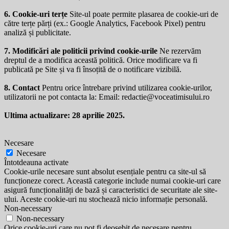
6. Cookie-uri terțe
Site-ul poate permite plasarea de cookie-uri de
către terțe părți (ex.: Google Analytics, Facebook Pixel) pentru
analiză și publicitate.
7. Modificări ale politicii privind cookie-urile
Ne rezervăm
dreptul de a modifica această politică. Orice modificare va fi
publicată pe Site și va fi însoțită de o notificare vizibilă.
8. Contact
Pentru orice întrebare privind utilizarea cookie-urilor,
utilizatorii ne pot contacta la: Email:
redactie@voceatimisului.ro
Ultima actualizare: 28 aprilie 2025.
Necesare
Necesare
Întotdeauna activate
Cookie-urile necesare sunt absolut esențiale pentru ca site-ul să
funcționeze corect. Această categorie include numai cookie-uri care
asigură funcționalități de bază și caracteristici de securitate ale site-
ului. Aceste cookie-uri nu stochează nicio informație personală.
Non-necessary
Non-necessary
Orice cookie-uri care nu pot fi deosebit de necesare pentru