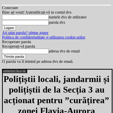
Conectare
Bine ați venit! Autentificați-vă in contul dvs
numele dvs de utilizator
parola dvs
Ați uitat parola? obține ajutor
Politica de confidențialitate și utilizarea cookie-urilor
Recuperare parola
Recuperați-vă parola
adresa dvs de email
O parola va fi trimisă pe adresa dvs de email.
ADMINISTRAȚIE
Polițiștii locali, jandarmii și
polițiștii de la Secția 3 au
acționat pentru ”curățirea”
zonei Flavia-Aurora