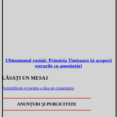
Ultimatumul rușinii: Primăria Timișoara își acoperă
eșecurile cu amenințări
LĂSAȚI UN MESAJ
Autentificați-vă pentru a lăsa un comentariu
ANUNȚURI ȘI PUBLICITATE