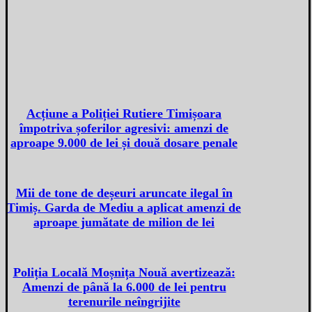
Acțiune a Poliției Rutiere Timișoara
împotriva șoferilor agresivi: amenzi de
aproape 9.000 de lei și două dosare penale
Mii de tone de deșeuri aruncate ilegal în
Timiș. Garda de Mediu a aplicat amenzi de
aproape jumătate de milion de lei
Poliția Locală Moșnița Nouă avertizează:
Amenzi de până la 6.000 de lei pentru
terenurile neîngrijite