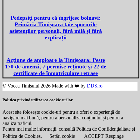
Pedepsiți pentru că îngrijesc bolnavi:
Primăria Timișoara taie sporurile
asistenților personali, fără milă și fără
explicații
Acțiune de amploare la Timișoara: Peste
170 de amenzi, 7 permise reținute și 22 de
certificate de înmatriculare retrase
© Vocea Timișului 2026 Made with ❤️ by
DDS.ro
Politica privind utilizarea cookie-urilor
Acest site folosește cookie-uri pentru a oferi o experiență de
navigare mai bună, pentru a personaliza conținutul și pentru a
analiza traficul.
Pentru mai multe informații, consultă Politica de Confidențialitate și
Politica de Cookies.
Setări cookie
ACCEPT
Respinge