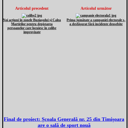
Articolul precedent
Articolul următor
Noi acțiuni în zonele Buziașului și Calea
Prima jumătate a campaniei electorale s-
Martirilor pentru depistarea
a desfăşurat fără incidente deosebite
persoanelor care locuiesc în colibe
improvizate
Final de proiect: Școala Generală nr. 25 din Timișoara
are o sală de sport nouă