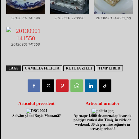
20130901 141540
20130831 220950
20130901 141608 jpg
20130901 141550
TAGS
CAMELIA FELICIA
RETETA ZILEI
TIMP LIBER
Articolul precedent
Articolul următor
Salvăm și noi Roșia Montană?
Aproape 1.000 de amenzi aplicate de
poliţiştii rutieri din Timiş, în zilele de
weekend. 30 de permise reţinute în
aceeaşi perioadă