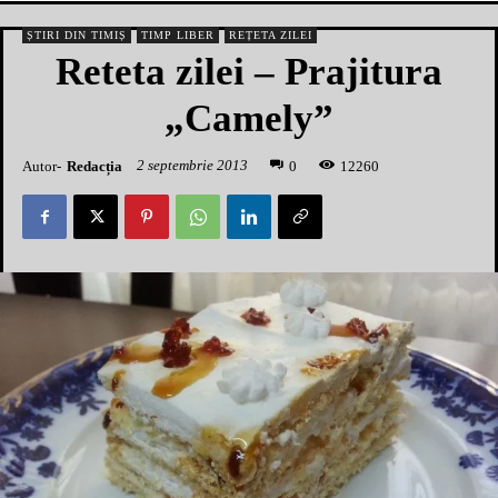
ȘTIRI DIN TIMIȘ
TIMP LIBER
REȚETA ZILEI
Reteta zilei – Prajitura
„Camely”
2 septembrie 2013
Autor-
Redacția
1
2260
0