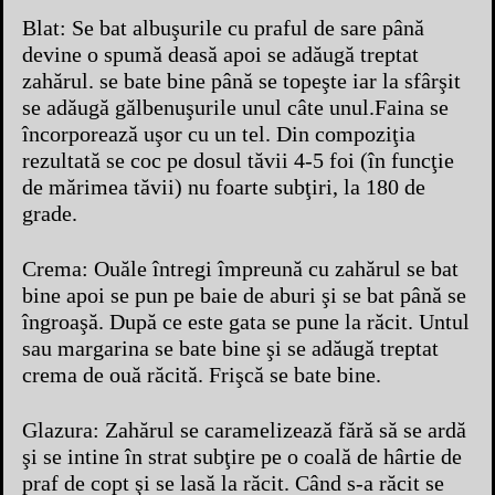
Blat: Se bat albuşurile cu praful de sare până
devine o spumă deasă apoi se adăugă treptat
zahărul. se bate bine până se topeşte iar la sfârşit
se adăugă gălbenuşurile unul câte unul.Faina se
încorporează uşor cu un tel. Din compoziţia
rezultată se coc pe dosul tăvii 4-5 foi (în funcţie
de mărimea tăvii) nu foarte subţiri, la 180 de
grade.
Crema: Ouăle întregi împreună cu zahărul se bat
bine apoi se pun pe baie de aburi şi se bat până se
îngroaşă. După ce este gata se pune la răcit. Untul
sau margarina se bate bine şi se adăugă treptat
crema de ouă răcită. Frişcă se bate bine.
Glazura: Zahărul se caramelizează fără să se ardă
şi se intine în strat subţire pe o coală de hârtie de
praf de copt şi se lasă la răcit. Când s-a răcit se