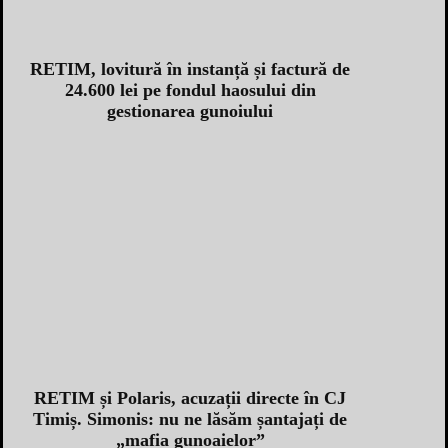
RETIM, lovitură în instanță și factură de
24.600 lei pe fondul haosului din
gestionarea gunoiului
RETIM și Polaris, acuzații directe în CJ
Timiș. Simonis: nu ne lăsăm șantajați de
„mafia gunoaielor”