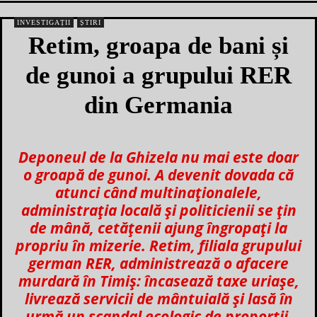
INVESTIGAȚII
ȘTIRI
Retim, groapa de bani și
de gunoi a grupului RER
din Germania
Deponeul de la Ghizela nu mai este doar
o groapă de gunoi. A devenit dovada că
atunci când multinaționalele,
administrația locală și politicienii se țin
de mână, cetățenii ajung îngropați la
propriu în mizerie. Retim, filiala grupului
german RER, administrează o afacere
murdară în Timiș: încasează taxe uriașe,
livrează servicii de mântuială și lasă în
urmă un scandal ecologic de proporții.