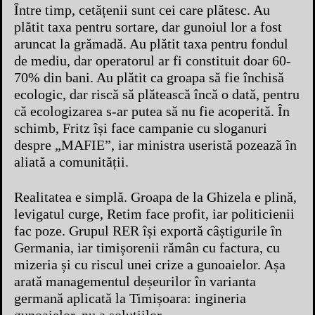
Între timp, cetățenii sunt cei care plătesc. Au
plătit taxa pentru sortare, dar gunoiul lor a fost
aruncat la grămadă. Au plătit taxa pentru fondul
de mediu, dar operatorul ar fi constituit doar 60-
70% din bani. Au plătit ca groapa să fie închisă
ecologic, dar riscă să plătească încă o dată, pentru
că ecologizarea s-ar putea să nu fie acoperită. În
schimb, Fritz își face campanie cu sloganuri
despre „MAFIE”, iar ministra useristă pozează în
aliată a comunității.
Realitatea e simplă. Groapa de la Ghizela e plină,
levigatul curge, Retim face profit, iar politicienii
fac poze. Grupul RER își exportă câștigurile în
Germania, iar timișorenii rămân cu factura, cu
mizeria și cu riscul unei crize a gunoaielor. Așa
arată managementul deșeurilor în varianta
germană aplicată la Timișoara: ingineria