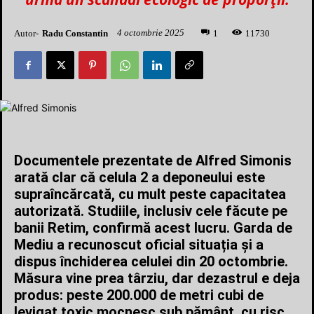
4 octombrie 2025
Autor-
Radu Constantin
1
1730
1
Documentele prezentate de Alfred Simonis
arată clar că celula 2 a deponeului este
supraîncărcată, cu mult peste capacitatea
autorizată. Studiile, inclusiv cele făcute pe
banii Retim, confirmă acest lucru. Garda de
Mediu a recunoscut oficial situația și a
dispus închiderea celulei din 20 octombrie.
Măsura vine prea târziu, dar dezastrul e deja
produs: peste 200.000 de metri cubi de
levigat toxic mocnesc sub pământ, cu risc