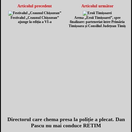
Articolul precedent
Articolul următor
Festivalul „Ceaunul Chișozean”
Arena „Eroii Timișoarei”, spre
ajunge la ediția a VI-a
finalizare: parteneriat între Primăria
Timișoara și Consiliul Județean Timiș
Directorul care chema presa la poliție a plecat. Dan
Pascu nu mai conduce RETIM