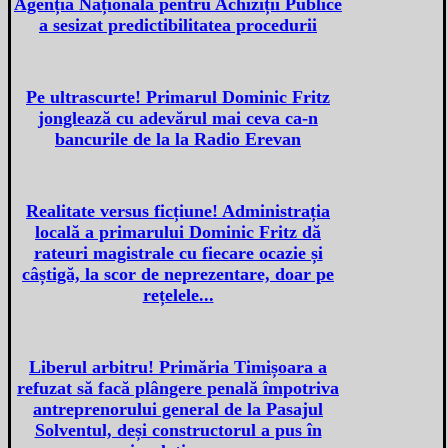
Agenția Națională pentru Achiziții Publice
a sesizat predictibilitatea procedurii
Pe ultrascurte! Primarul Dominic Fritz
jonglează cu adevărul mai ceva ca-n
bancurile de la la Radio Erevan
Realitate versus ficțiune! Administrația
locală a primarului Dominic Fritz dă
rateuri magistrale cu fiecare ocazie și
câștigă, la scor de neprezentare, doar pe
rețelele...
Liberul arbitru! Primăria Timișoara a
refuzat să facă plângere penală împotriva
antreprenorului general de la Pasajul
Solventul, deși constructorul a pus în