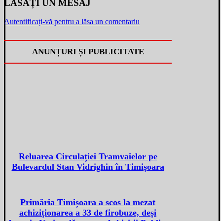
LĂSAȚI UN MESAJ
Autentificați-vă pentru a lăsa un comentariu
ANUNȚURI ȘI PUBLICITATE
Reluarea Circulației Tramvaielor pe
Bulevardul Stan Vidrighin în Timișoara
Primăria Timișoara a scos la mezat
achiziționarea a 33 de firobuze, deși