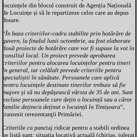
locuințele din blocul construit de Agenția Națională
de Locuințe și să le repartizeze celor care au depus
dosare.
“
În baza criteriilor-cadru stabilite prin hotărâre de
guvern, la finalul lunii octombrie, au fost elaborate
două proiecte de hotărâre care vor fi supuse la vot în
consiliul local. Un proiect prevede aprobarea
criteriilor pentru alocarea locuințelor pentru tineri
în general, iar celălalt prevede criteriile pentru
specialiștii în sănătate. Persoanele care aplică
pentru locuințele destinate tinerilor trebuie să fie
majore și să nu depășească vârsta de 35 de ani. Sunt
excluse persoanele care dețin o locuință sau a căror
familie deține/a deținut o locuință în Timișoara
”,
transmit rerezentanţii Primăriei.
Criteriile cu punctaj ridicat pentru a stabili ordinea
pe listă sunt: situația locativă actuală (chiriaș, tolerat