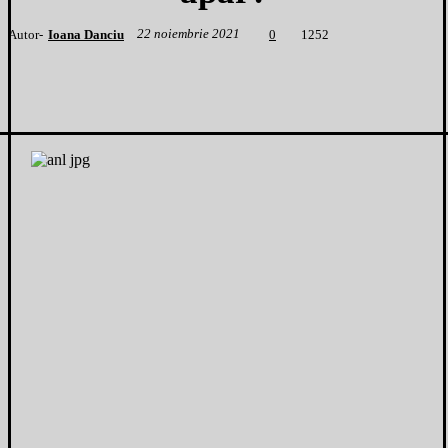
22 noiembrie 2021
Autor-
Ioana Danciu
1
252
0