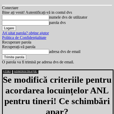
Conectare
Bine ați venit! Autentificați-vă in contul dvs
numele dvs de utilizator
parola dvs
Ați uitat parola? obține ajutor
Politica de Confidențialitate
Recuperare parola
Recuperați-vă parola
adresa dvs de email
O parola va fi trimisă pe adresa dvs de email.
ȘTIRI
ADMINISTRAȚIE
Se modifică criteriile pentru
acordarea locuințelor ANL
pentru tineri! Ce schimbări
apar?