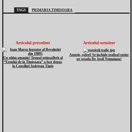
TAGS
PRIMARIA TIMISOARA
Articolul precedent
Articolul următor
Atenție, șoferi! Se închide traficul rutier
Un ultim omagiu! Trupul neînsuflețit al
pe strada Dr. Iosif Nemoianu!
“Eroului de la Timișoara” a fost depus
la Consiliul Județean Timiș