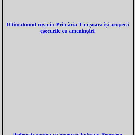
Ultimatumul rușinii: Primăria Timișoara își acoperă
eșecurile cu amenințări
Pedepsiți pentru că îngrijesc bolnavi: Primăria