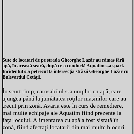
Sute de locatari de pe strada Gheorghe Lazăr au rămas fără
apă, în această seară, după ce o conductă Aquatim s-a spart.
Incidentul s-a petrecut la intersecţia străzii Gheorghe Lazăr cu
Bulevardul Cetăţii.
În scurt timp, carosabilul s-a umplut cu apă, care
ajungea până la jumătatea roţilor maşinilor care au
trecut prin zonă. Avaria este în curs de remediere,
mai multe echipaje ale Aquatim fiind prezente la
faţa locului. Alimentarea cu apă a fost sistată în
zonă, fiind afectaţi locatarii din mai multe blocuri.