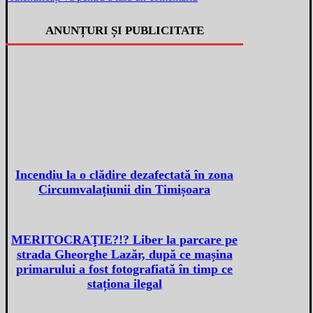
ANUNȚURI ȘI PUBLICITATE
Incendiu la o clădire dezafectată în zona
Circumvalațiunii din Timișoara
MERITOCRAŢIE?!? Liber la parcare pe
strada Gheorghe Lazăr, după ce mașina
primarului a fost fotografiată în timp ce
staționa ilegal