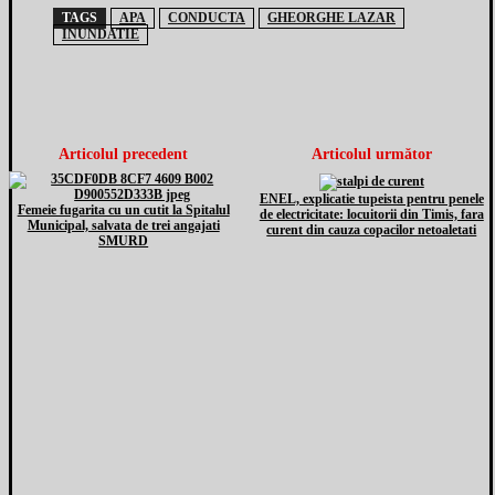
TAGS
APA
CONDUCTA
GHEORGHE LAZAR
INUNDATIE
Articolul precedent
Articolul următor
ENEL, explicatie tupeista pentru penele
Femeie fugarita cu un cutit la Spitalul
de electricitate: locuitorii din Timis, fara
Municipal, salvata de trei angajati
curent din cauza copacilor netoaletati
SMURD