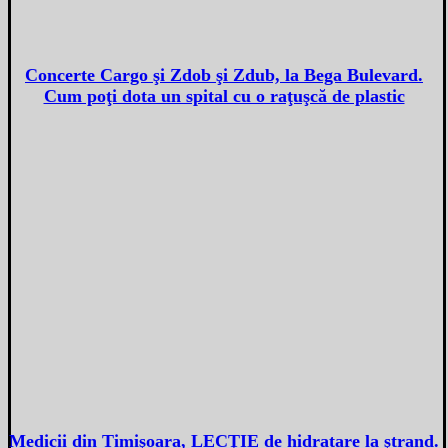
Concerte Cargo şi Zdob şi Zdub, la Bega Bulevard.
Cum poţi dota un spital cu o raţuşcă de plastic
Medicii din Timişoara, LECŢIE de hidratare la ştrand.