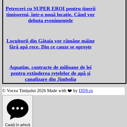
Petreceri cu SUPER EROI pentru tinerii
timișoreni, într-o nouă locație. Când vor
debuta evenimentele
Locuitorii din Gătaia vor rămâne mâine
fără apă rece. Din ce cauze se oprește
Aquatim, contracte de milioane de lei
pentru extinderea rețelelor de apă și
canalizare din Jimbolia
© Vocea Timișului 2026 Made with ❤️ by
DDS.ro
Caută în arhivă