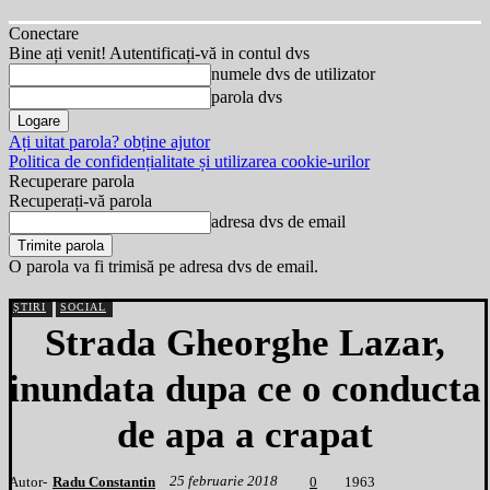
Conectare
Bine ați venit! Autentificați-vă in contul dvs
numele dvs de utilizator
parola dvs
Ați uitat parola? obține ajutor
Politica de confidențialitate și utilizarea cookie-urilor
Recuperare parola
Recuperați-vă parola
adresa dvs de email
O parola va fi trimisă pe adresa dvs de email.
ȘTIRI
SOCIAL
Strada Gheorghe Lazar,
inundata dupa ce o conducta
de apa a crapat
25 februarie 2018
Autor-
Radu Constantin
1
963
0