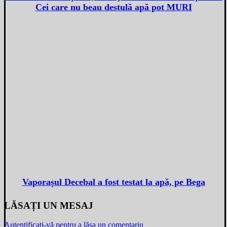
Cei care nu beau destulă apă pot MURI
Vaporașul Decebal a fost testat la apă, pe Bega
LĂSAȚI UN MESAJ
Autentificați-vă pentru a lăsa un comentariu