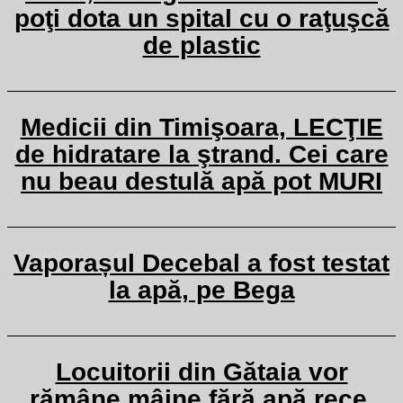
poţi dota un spital cu o raţuşcă
de plastic
Medicii din Timişoara, LECŢIE
de hidratare la ştrand. Cei care
nu beau destulă apă pot MURI
Vaporașul Decebal a fost testat
la apă, pe Bega
Locuitorii din Gătaia vor
rămâne mâine fără apă rece.