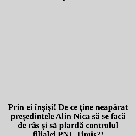
Prin ei înșiși! De ce ține neapărat
președintele Alin Nica să se facă
de râs și să piardă controlul
filialei PNL Timiș?!