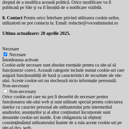
dreptul de a modifica această politică. Orice modificare va fi
publicată pe Site și va fi însoțită de o notificare vizibilă.
8. Contact
Pentru orice întrebare privind utilizarea cookie-urilor,
utilizatorii ne pot contacta la: Email:
redactie@voceatimisului.ro
Ultima actualizare: 28 aprilie 2025.
Necesare
Necesare
Întotdeauna activate
Cookie-urile necesare sunt absolut esențiale pentru ca site-ul să
funcționeze corect. Această categorie include numai cookie-uri care
asigură funcționalități de bază și caracteristici de securitate ale site-
ului. Aceste cookie-uri nu stochează nicio informație personală.
Non-necessary
Non-necessary
Orice cookie-uri care nu pot fi deosebit de necesare pentru
funcționarea site-ului web și sunt utilizate special pentru colectarea
datelor cu caracter personal ale utilizatorului prin intermediul
analizelor, anunțurilor și al altor conținuturi încorporate sunt
denumite cookie-uri inutile. Este obligatoriu să obțineți
consimțământul utilizatorului înainte de a rula aceste cookie-uri pe
site-ul dvs. web.