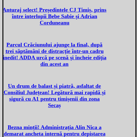
Anturaj select! Președintele CJ Timiș, prins
între interlopii Bebe Sabie și Adrian
Corduneanu
Parcul Crăciunului ajunge la final, după
trei săptămâni de distracţie într-un cadru
inedit! ADDA urcă pe scenă şi încheie ediţia
din acest an
Un drum de balast și piatră, asfaltat de
Consiliul Județean! Legătură mai rapidă și
sigură cu A1 pentru timișenii din zona
Secaș
Bezna minții! Administrația Alin Nica a
demarat ancheta internă pentru depistarea