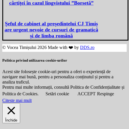
cârtiței în cazul lingvistului ”Borsetă”
Șeful de cabinet al președintelui CJ Timiș
are urgent nevoie de cursuri de gramatică
și de limba română
© Vocea Timișului 2026 Made with ❤️ by
DDS.ro
Politica privind utilizarea cookie-urilor
Acest site folosește cookie-uri pentru a oferi o experiență de
navigare mai bună, pentru a personaliza conținutul și pentru a
analiza traficul.
Pentru mai multe informații, consultă Politica de Confidențialitate și
Politica de Cookies.
Setări cookie
ACCEPT
Respinge
Citeste mai mult
Închide