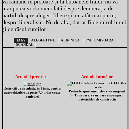
va rămâne în picioare și la butoanele fialei, nu va
mai putea vorbi niciodată despre democrația de
partid, despre alegeri libere și, cu atât mai puțin,
despre liberalism. Nu de alta, dar ar fi de mirul lumii
și de râsul curcilor…
TAGS
ALEGERI PNL
ALIN NICA
PNL TIMISOARA
SCANDAL
Articolul precedent
Articolul următor
Restricții de circulație, în Timiş, pentru
Preturile apartamentelor s-au majorat
autovehiculele de peste 7,5 t, din cauza
în Timișoara, ca urmare a scumpirii
caniculei
materialelor de construcție