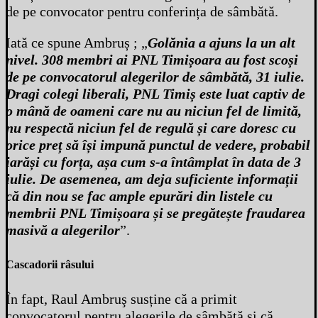
de pe convocator pentru conferința de sâmbătă.
Iată ce spune Ambruș ; „
Golănia a ajuns la un alt
nivel. 308 membri ai PNL
Timișoara au fost
scoși
de pe convocatorul alegerilor de sâmbătă, 31 iulie.
Dragi colegi liberali, PNL
Timiș este luat captiv de
o mână de oameni care nu au niciun fel de limită,
nu respectă niciun fel de regulă
și care doresc cu
orice
preț să
își impună punctul de vedere, probabil
iarăși cu
forța,
așa cum s-a întâmplat în data de 3
iulie. De asemenea, am deja suficiente
informații
că din nou se fac ample epurări din listele cu
membrii PNL
Timișoara
și se
pregătește fraudarea
masivă a alegerilor
”.
Cascadorii râsului
În fapt, Raul Ambruş susține că a primit
convocatorul pentru alegerile de sâmbătă și că