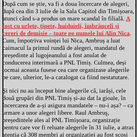
După cum se știe, va fi a doua încercare de alegeri,
după cea din 3 iulie de la Sala Capitol din Timișoara,
atunci când s-a produs un mare scandal în filială.
A
fost cu urlete, țipete, huiduieli, îmbrânceli și
cereri de demisie – toate pe numele lui Alin Nica
.
Cum, împotriva voinței lui Nica, Ambruș a luat
caimacul la primul rundă de alegeri, mandatul de
președinte al lugojeanului a fost anulat de
conducerea interimară a PNL Timiș. Culmea, deși
tocmai aceasta fusese cea care organizase alegerile
pe care, ulterior, le-a catalogat ca fiind nestatutare.
Și nici nu au început bine alegerile că, iarăși, cele
două grupări din PNL Timiș și-au dat la gioale, în
încercarea de a-și asigura mandatele – nu-i așa? – ca
urmare a unor alegeri libere. Raul Ambruş,
președintele ales al PNL Timișoara, organizație
pentru care vor fi reluate alegerile în 31 iulie, a atras
atenția că 308 membri ai organizației au fost scoși