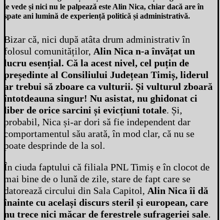
le vede și nici nu le palpează este Alin Nica, chiar dacă are în
spate ani lumină de experiență politică și administrativă.
Bizar că, nici după atâta drum administrativ în
folosul comunităților,
Alin Nica n-a învățat un
lucru esențial. Că la acest nivel, cel puțin de
președinte al Consiliului Județean Timiș, liderul
ar trebui să zboare ca vulturii. Și vulturul zboară
întotdeauna singur! Nu asistat, nu ghidonat ci
liber de orice sarcini și evicțiuni totale
. Și,
probabil, Nica și-ar dori să fie independent dar
comportamentul său arată, în mod clar, că nu se
poate desprinde de la sol.
În ciuda faptului că filiala PNL Timiș e în clocot de
mai bine de o lună de zile, stare de fapt care se
datorează circului din Sala Capitol,
Alin Nica îi dă
înainte cu același discurs steril și european, care
nu trece nici măcar de ferestrele sufrageriei sale
.