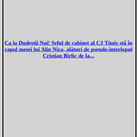
Ca la Dudeștii Noi! Șeful de cabinet al CJ Timiș stă în
capul mesei lui Alin Nica, alături de pseudo-interlopul
Cristian Birlic de la...