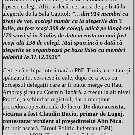
lipsesc colegi. Alții și decât cei scoși de pe listă la
alegerile de la Sala Capitol:
”…din 914 membri cu
drept de vot,
același număr ca la alegerile din 3
iulie, au fost
scoși 308 de colegi, adică pe lângă cei
170
scoși
și în 3 iulie, de data aceasta au mai fost
scoși
alți 138 de colegi. Mai spun încă o dată că
alegerile se organizează pe baza listei cu membri
valabilă la 31.12.2020
”.
Cert e că echipa interimară a PNL Timiș, care taie și
spânzură tot ce-i iese în cale, după ce a scos cu
forcepsul delegații care ar fi putut merge cu Raul
Ambruș și nu cu Cosmin Tabără, a trecut la alt nivel.
Practic, a schimbat registrul, dar a menținut
procedura operațională de lucru.
De data aceasta,
victima a fost Claudiu Buciu, primar de Lugoj,
contestatar virulent al președintelui Alin Nica
.
Întrunit aseară, Biroul Politic Județean (BPJ)