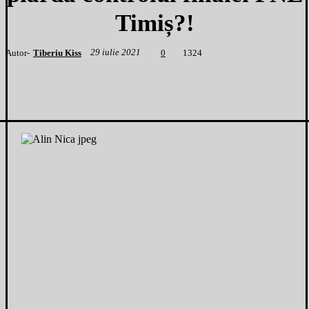
Timiș?!
29 iulie 2021
Autor-
Tiberiu Kiss
1
324
0