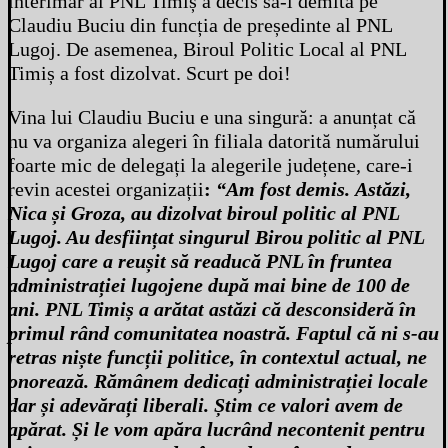
interimar al PNL Timiș a decis să-l demită pe
Claudiu Buciu din funcția de președinte al PNL
Lugoj. De asemenea, Biroul Politic Local al PNL
Timiș a fost dizolvat. Scurt pe doi!
Vina lui Claudiu Buciu e una singură: a anunțat că
nu va organiza alegeri în filiala datorită numărului
foarte mic de delegați la alegerile județene, care-i
revin acestei organizații
:
“Am fost demis.
Astăzi,
Nica și Groza, au dizolvat biroul politic al PNL
Lugoj. Au desființat singurul Birou politic al PNL
Lugoj care a reușit să readucă PNL în fruntea
administrației lugojene după mai bine de 100 de
ani.
PNL Timiș a arătat astăzi că desconsideră în
primul rând comunitatea noastră. Faptul că ni s-au
retras niște funcții politice, în contextul actual, ne
onorează.
Rămânem dedicați administrației locale
dar și adevărați liberali.
Știm ce valori avem de
apărat. Și le vom apăra lucrând necontenit pentru