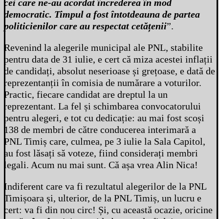
cei care ne-au acordat încrederea în mod
democratic.
Timpul a fost întotdeauna de partea
politicienilor care au respectat cetățenii
”.
Revenind la alegerile municipal ale PNL, stabilite
pentru data de 31 iulie, e cert că miza acestei inflații
de candidați, absolut neserioase și grețoase, e dată de
reprezentanții în comisia de numărare a voturilor.
Practic, fiecare candidat are dreptul la un
reprezentant. La fel și schimbarea convocatorului
pentru alegeri, e tot cu dedicație: au mai fost scoși
138 de membri de către conducerea interimară a
PNL Timiș care, culmea, pe 3 iulie la Sala Capitol,
au fost lăsați să voteze, fiind considerați membri
legali. Acum nu mai sunt. Că așa vrea Alin Nica!
Indiferent care va fi rezultatul alegerilor de la PNL
Timișoara și, ulterior, de la PNL Timiș, un lucru e
cert: va fi din nou circ! Și, cu această ocazie, oricine