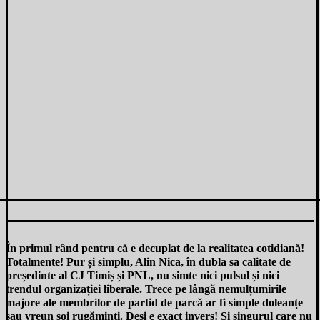
În primul rând pentru că e decuplat de la realitatea cotidiană!
Totalmente! Pur și simplu, Alin Nica, în dubla sa calitate de
președinte al CJ Timiș și PNL, nu simte nici pulsul și nici
trendul organizației liberale. Trece pe lângă nemulțumirile
majore ale membrilor de partid de parcă ar fi simple doleanțe
sau vreun soi rugăminți. Deși e exact invers! Și singurul care nu