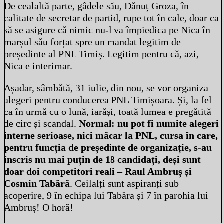
De cealaltă parte, gâdele său, Dănuț Groza, în
calitate de secretar de partid, rupe tot în cale, doar ca
să se asigure că nimic nu-l va împiedica pe Nica în
marșul său forțat spre un mandat legitim de
președinte al PNL Timiș. Legitim pentru că, azi,
Nica e interimar.
Așadar, sâmbătă, 31 iulie, din nou, se vor organiza
alegeri pentru conducerea PNL Timișoara. Și, la fel
ca în urmă cu o lună, iarăși, toată lumea e pregătită
de circ și scandal.
Normal: nu pot fi numite alegeri
interne serioase, nici măcar la PNL, cursa în care,
pentru funcția de președinte de organizație, s-au
înscris nu mai puțin de 18 candidați, deși sunt
doar doi competitori reali – Raul Ambruș și
Cosmin Tabără
. Ceilalți sunt aspiranți sub
acoperire, 9 în echipa lui Tabăra și 7 în parohia lui
Ambruș! O horă!