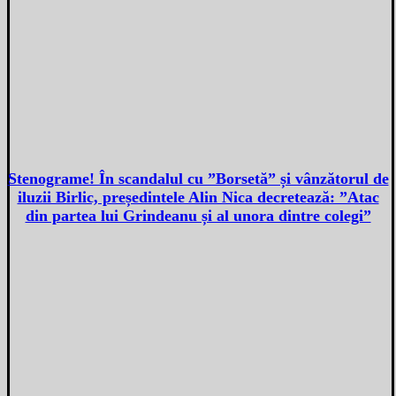
Stenograme! În scandalul cu ”Borsetă” și vânzătorul de
iluzii Birlic, președintele Alin Nica decretează: ”Atac
din partea lui Grindeanu și al unora dintre colegi”