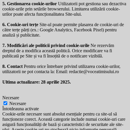
5. Gestionarea cookie-urilor
Utilizatorii pot gestiona sau dezactiva
cookie-urile prin setările browserului. Limitarea utilizării cookie-
urilor poate afecta funcționalitatea Site-ului.
6. Cookie-uri terțe
Site-ul poate permite plasarea de cookie-uri de
către terțe părți (ex.: Google Analytics, Facebook Pixel) pentru
analiză și publicitate.
7. Modificări ale politicii privind cookie-urile
Ne rezervăm
dreptul de a modifica această politică. Orice modificare va fi
publicată pe Site și va fi însoțită de o notificare vizibilă.
8. Contact
Pentru orice întrebare privind utilizarea cookie-urilor,
utilizatorii ne pot contacta la: Email:
redactie@voceatimisului.ro
Ultima actualizare: 28 aprilie 2025.
Necesare
Necesare
Întotdeauna activate
Cookie-urile necesare sunt absolut esențiale pentru ca site-ul să
funcționeze corect. Această categorie include numai cookie-uri care
asigură funcționalități de bază și caracteristici de securitate ale site-
ului. Aceste cookie-uri nu stochează nicio informație personală.