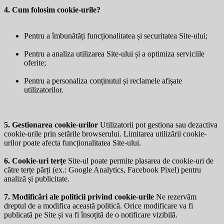
4. Cum folosim cookie-urile?
Pentru a îmbunătăți funcționalitatea și securitatea Site-ului;
Pentru a analiza utilizarea Site-ului și a optimiza serviciile
oferite;
Pentru a personaliza conținutul și reclamele afișate
utilizatorilor.
5. Gestionarea cookie-urilor
Utilizatorii pot gestiona sau dezactiva
cookie-urile prin setările browserului. Limitarea utilizării cookie-
urilor poate afecta funcționalitatea Site-ului.
6. Cookie-uri terțe
Site-ul poate permite plasarea de cookie-uri de
către terțe părți (ex.: Google Analytics, Facebook Pixel) pentru
analiză și publicitate.
7. Modificări ale politicii privind cookie-urile
Ne rezervăm
dreptul de a modifica această politică. Orice modificare va fi
publicată pe Site și va fi însoțită de o notificare vizibilă.