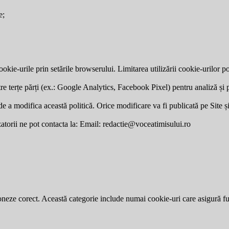
e;
okie-urile prin setările browserului. Limitarea utilizării cookie-urilor po
re terțe părți (ex.: Google Analytics, Facebook Pixel) pentru analiză și p
a modifica această politică. Orice modificare va fi publicată pe Site și v
zatorii ne pot contacta la: Email:
redactie@voceatimisului.ro
neze corect. Această categorie include numai cookie-uri care asigură funcț