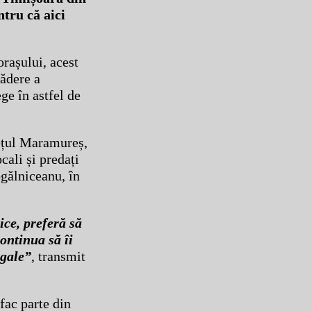
ntru că aici
orașului, acest
cădere a
ge în astfel de
udețul Maramureș,
cali și predați
ogălniceanu, în
ice, preferă să
continua să îi
egale”
, transmit
fac parte din