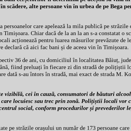
e în scădere, alte persoane vin în urbea de pe Bega pe
a persoanelor care apelează la mila publică pe străzile 
 Timișoara. Chiar dacă de la an la an s-a constatat o s
locali acționează pentru luarea măsurilor prevăzute de le
e declară că aici fac bani și de aceea vin în Timișoara.
espectiv 36 de ani, cu domiciliul în localitatea Băiuț, j
ă, fiind preluați în fiecare zi din stradă de polițiștii lo
are dată s-au întors în stradă, mai exact de strada M. K
e vizibilă, cei în cauză, consumatori de băuturi alcool
are locuiesc sau trec prin zonă. Polițiștii locali vor 
 centrul social, conform procedurilor și prevederilor l
tate pe străzile orașului un număr de 173 persoane care 