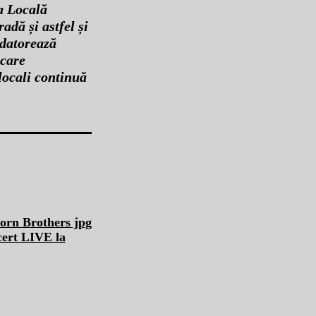
a Locală
adă și astfel și
 datorează
 care
locali continuă
cert LIVE la