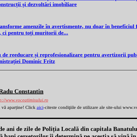
onstrucții și dezvoltări imobiliare
transforme amenzile în avertismente, nu doar în beneficiul 
, ci pentru toți muritorii de...
u de reeducare și reprofesionalizare pentru avertizorii pub
istrației Dominic Fritz
Radu Constantin
p://www.voceatimisului.ro
ă vă aparține! Click
aici
-citeste condiţiile de utilizare ale site-ului www.
e ani de zile de Poliția Locală din capitala Banatulu
ă bani cerșetorilor îi determină pe aceștia să vină î