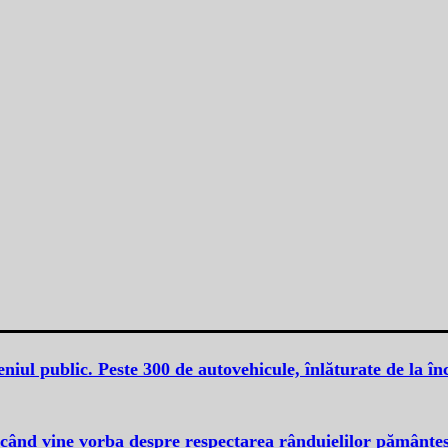
iul public. Peste 300 de autovehicule, înlăturate de la în
, când vine vorba despre respectarea rânduielilor pământeș