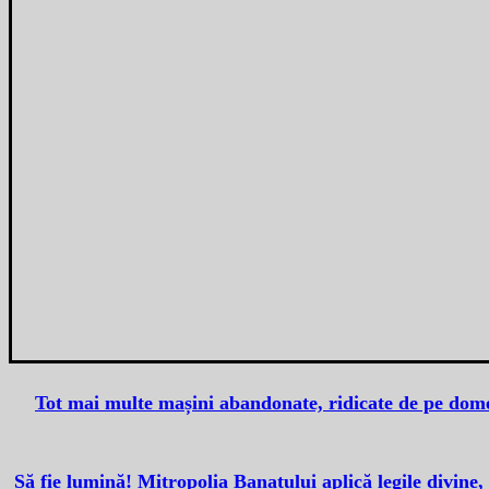
Tot mai multe mașini abandonate, ridicate de pe domen
Să fie lumină! Mitropolia Banatului aplică legile divine