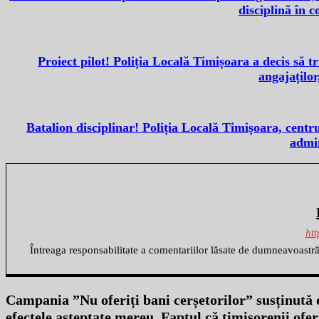
disciplină în c
Proiect pilot! Poliția Locală Timișoara a decis să 
angajaților
Batalion disciplinar! Poliția Locală Timișoara, centr
admin
htt
Întreaga responsabilitate a comentariilor lăsate de dumneavoastr
Campania ”Nu oferiți bani cerșetorilor” susținută d
efectele așteptate mereu. Faptul că timișorenii ofer