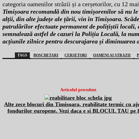
categoria oamenilor străzii și a cerșetorilor, cu 12 ma
Timișoara recomandă din nou timișorenilor să nu le m
alții, din alte județe ale țării, vin în Timișoara. Sc
patrulărilor efectuate permanent de polițiștii locali, 
semnalează astfel de cazuri la Poliția Locală, la num
acțiunile zilnice pentru descurajarea și diminuarea
TAGS
BOSCHETARI
CERSETORI
OAMENI AI STRAZII
Articolul precedent
Alte zece blocuri din Timisoara, reabilitate termic cu aj
fondurilor europene. Vezi daca e si BLOCUL TAU pe l