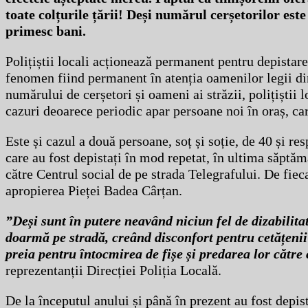
toate colțurile țării! Deși numărul cerșetorilor est
primesc bani.
Polițiștii locali acționează permanent pentru depistare
fenomen fiind permanent în atenția oamenilor legii din
numărului de cerșetori și oameni ai străzii, polițiștii 
cazuri deoarece periodic apar persoane noi în oraș, car
Este și cazul a două persoane, soț și soție, de 40 și r
care au fost depistați în mod repetat, în ultima săptămân
către Centrul social de pe strada Telegrafului. De fiec
apropierea Pieței Badea Cârțan.
”Deși sunt în putere neavând niciun fel de dizabilitat
doarmă pe stradă, creând disconfort pentru cetățenii c
preia pentru întocmirea de fișe și predarea lor către
reprezentanții Direcției Poliția Locală.
De la începutul anului și până în prezent au fost depis