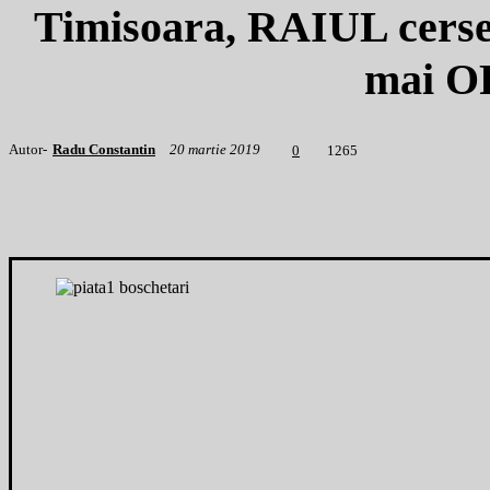
Timisoara, RAIUL cerseto
mai O
Autor-
Radu Constantin
20 martie 2019
1
265
0