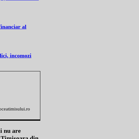
financiar al
lici, incomozi
voceatimisului.ro
i nu are
n Timișoara din