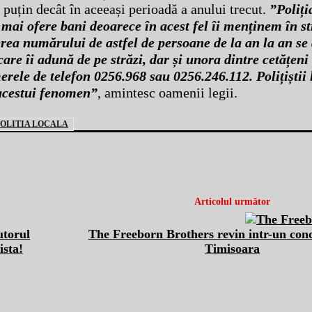
i puțin decât în aceeași perioadă a anului trecut.
”Poliți
ai ofere bani deoarece în acest fel îi menținem în str
ăderea numărului de astfel de persoane de la an la an se
care îi adună de pe străzi, dar și unora dintre cetățeni
erele de telefon 0256.968 sau 0256.246.112. Polițiștii 
 acestui fenomen”
, amintesc oamenii legii.
POLITIA LOCALA
Articolul următor
utorul
The Freeborn Brothers revin intr-un con
ista!
Timisoara