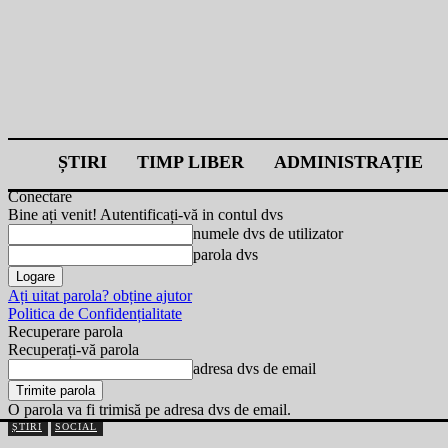
ȘTIRI
TIMP LIBER
ADMINISTRAȚIE
Conectare
Bine ați venit! Autentificați-vă in contul dvs
numele dvs de utilizator
parola dvs
Ați uitat parola? obține ajutor
Politica de Confidențialitate
Recuperare parola
Recuperați-vă parola
adresa dvs de email
O parola va fi trimisă pe adresa dvs de email.
ȘTIRI
SOCIAL