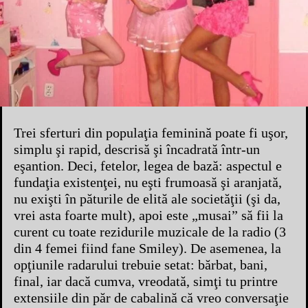
Trei sferturi din populaţia feminină poate fi uşor,
simplu şi rapid, descrisă şi încadrată într-un
eşantion. Deci, fetelor, legea de bază: aspectul e
fundaţia existenţei, nu eşti frumoasă şi aranjată,
nu exişti în păturile de elită ale societăţii (şi da,
vrei asta foarte mult), apoi este „musai” să fii la
curent cu toate rezidurile muzicale de la radio (3
din 4 femei fiind fane Smiley). De asemenea, la
opţiunile radarului trebuie setat: bărbat, bani,
final, iar dacă cumva, vreodată, simţi tu printre
extensiile din păr de cabalină că vreo conversaţie