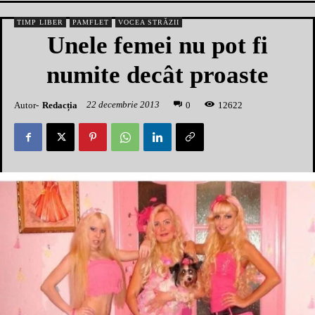
TIMP LIBER
PAMFLET
VOCEA STRĂZII
Unele femei nu pot fi
numite decât proaste
22 decembrie 2013
Autor-
Redacția
1
2622
0