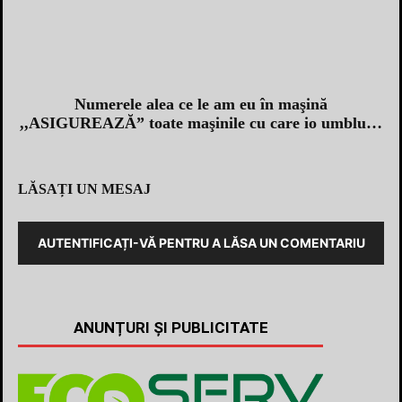
Numerele alea ce le am eu în maşină
,,ASIGUREAZĂ” toate maşinile cu care io umblu…
LĂSAȚI UN MESAJ
AUTENTIFICAȚI-VĂ PENTRU A LĂSA UN COMENTARIU
ANUNȚURI ȘI PUBLICITATE