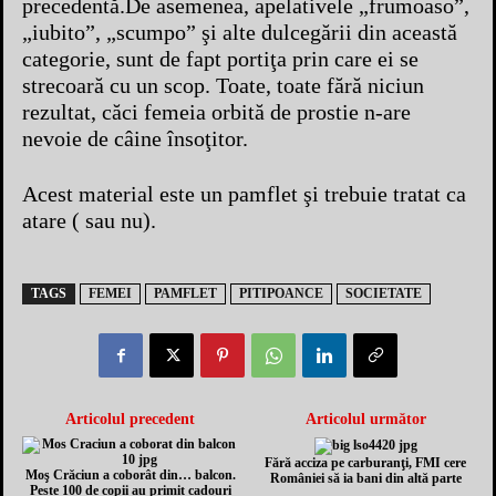
precedentă.De asemenea, apelativele „frumoaso”,
„iubito”, „scumpo” şi alte dulcegării din această
categorie, sunt de fapt portiţa prin care ei se
strecoară cu un scop. Toate, toate fără niciun
rezultat, căci femeia orbită de prostie n-are
nevoie de câine însoţitor.
Acest material este un pamflet şi trebuie tratat ca
atare ( sau nu).
TAGS
FEMEI
PAMFLET
PITIPOANCE
SOCIETATE
Articolul precedent
Articolul următor
Fără acciza pe carburanţi, FMI cere
Moş Crăciun a coborât din… balcon.
României să ia bani din altă parte
Peste 100 de copii au primit cadouri