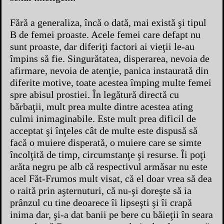
Fără a generaliza, încă o dată, mai există şi tipul
B de femei proaste. Acele femei care defapt nu
sunt proaste, dar diferiţi factori ai vieţii le-au
împins să fie. Singurătatea, disperarea, nevoia de
afirmare, nevoia de atenţie, panica instaurată din
diferite motive, toate acestea împing multe femei
spre abisul prostiei. În legătură directă cu
bărbaţii, mult prea multe dintre acestea ating
culmi inimaginabile. Este mult prea dificil de
acceptat şi înţeles cât de multe este dispusă să
facă o muiere disperată, o muiere care se simte
încolţită de timp, circumstanţe şi resurse. Îi poţi
arăta negru pe alb că respectivul armăsar nu este
acel Făt-Frumos mult visat, că el doar vrea să dea
o raită prin aşternuturi, că nu-şi doreşte să ia
prânzul cu tine deoarece îi lipseşti şi îi crapă
inima dar, şi-a dat banii pe bere cu băieţii în seara