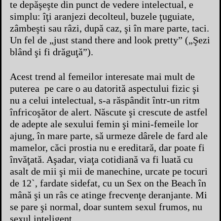
te depăşeşte din punct de vedere intelectual, e
simplu: îţi aranjezi decolteul, buzele ţuguiate,
zâmbeşti sau râzi, după caz, şi în mare parte, taci.
Un fel de „just stand there and look pretty” („Şezi
blând şi fi drăguţă”).
Acest trend al femeilor interesate mai mult de
puterea pe care o au datorită aspectului fizic şi
nu a celui intelectual, s-a răspândit într-un ritm
înfricoşător de alert. Născute şi crescute de astfel
de adepte ale sexului femin şi mini-femeile lor
ajung, în mare parte, să urmeze dârele de fard ale
mamelor, căci prostia nu e ereditară, dar poate fi
învăţată. Aşadar, viaţa cotidiană va fi luată cu
asalt de mii şi mii de manechine, urcate pe tocuri
de 12`, fardate sidefat, cu un Sex on the Beach în
mână şi un râs ce atinge frecvenţe deranjante. Mi
se pare şi normal, doar suntem sexul frumos, nu
sexul inteligent.