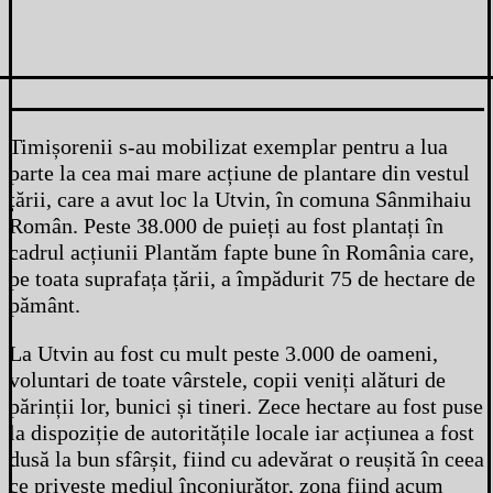
Timișorenii s-au mobilizat exemplar pentru a lua
parte la cea mai mare acțiune de plantare din vestul
țării, care a avut loc la Utvin, în comuna Sânmihaiu
Român. Peste 38.000 de puieți au fost plantați în
cadrul acțiunii Plantăm fapte bune în România care,
pe toata suprafața țării, a împădurit 75 de hectare de
pământ.
La Utvin au fost cu mult peste 3.000 de oameni,
voluntari de toate vârstele, copii veniți alături de
părinții lor, bunici și tineri. Zece hectare au fost puse
la dispoziție de autoritățile locale iar acțiunea a fost
dusă la bun sfârșit, fiind cu adevărat o reușită în ceea
ce privește mediul înconjurător, zona fiind acum