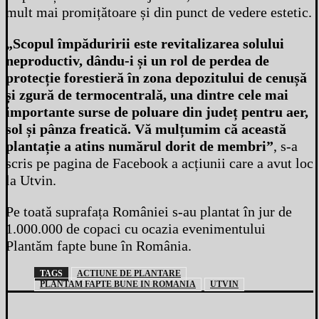
mult mai promițătoare și din punct de vedere estetic.
„Scopul împăduririi este revitalizarea solului
neproductiv, dându-i și un rol de perdea de
protecție forestieră în zona depozitului de cenușă
și zgură de termocentrală, una dintre cele mai
importante surse de poluare din județ pentru aer,
sol și pânza freatică. Vă mulțumim că această
plantație a atins numărul dorit de membri”
, s-a
scris pe pagina de Facebook a acțiunii care a avut loc
la Utvin.
Pe toată suprafața României s-au plantat în jur de
1.000.000 de copaci cu ocazia evenimentului
Plantăm fapte bune în România.
TAGS
ACTIUNE DE PLANTARE
PLANTAM FAPTE BUNE IN ROMANIA
UTVIN