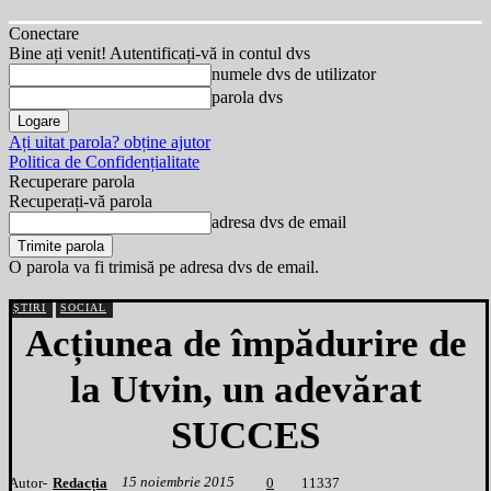
Conectare
Bine ați venit! Autentificați-vă in contul dvs
numele dvs de utilizator
parola dvs
Ați uitat parola? obține ajutor
Politica de Confidențialitate
Recuperare parola
Recuperați-vă parola
adresa dvs de email
O parola va fi trimisă pe adresa dvs de email.
ȘTIRI
SOCIAL
Acțiunea de împădurire de
la Utvin, un adevărat
SUCCES
15 noiembrie 2015
Autor-
Redacția
1
1337
0