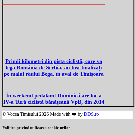
Primii kilometri din pista ciclistă, care va
lega România de Serbia, au fost finalizați
pe malul râului Bega, în aval de Timișoara
În weekend pedalăm! Duminică are loc a
IV-a Tură ciclistă bănăţeană VpB, din 2014
© Vocea Timișului 2026 Made with ❤️ by
DDS.ro
Politica privind utilizarea cookie-urilor