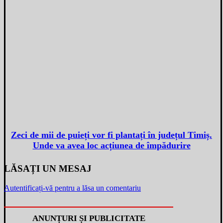
Zeci de mii de puieți vor fi plantați în județul Timiș.
Unde va avea loc acțiunea de împădurire
LĂSAȚI UN MESAJ
Autentificați-vă pentru a lăsa un comentariu
ANUNȚURI ȘI PUBLICITATE