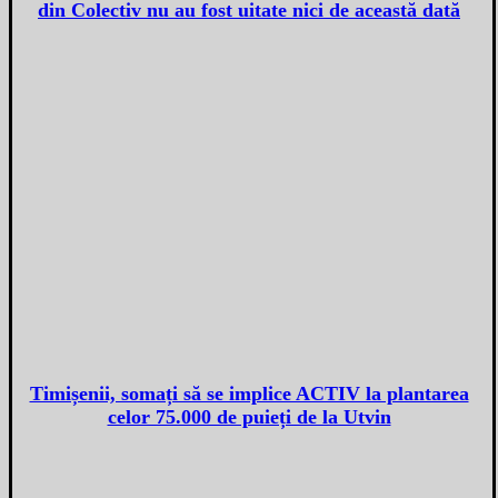
din Colectiv nu au fost uitate nici de această dată
Timișenii, somați să se implice ACTIV la plantarea
celor 75.000 de puieți de la Utvin