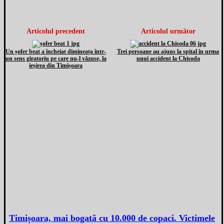
Articolul precedent
Articolul următor
Un șofer beat a încheiat dimineața într-
Trei persoane au ajuns la spital în urma
un sens giratoriu pe care nu-l văzuse, la
unui accident la Chisoda
ieșirea din Timișoara
Timișoara, mai bogată cu 10.000 de copaci. Victimele