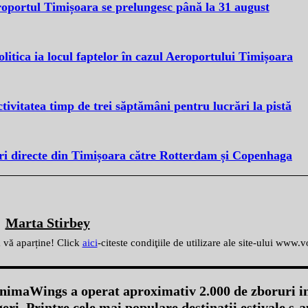
eroportul Timișoara se prelungesc până la 31 august
itica ia locul faptelor în cazul Aeroportului Timișoara
ivitatea timp de trei săptămâni pentru lucrări la pistă
i directe din Timișoara către Rotterdam și Copenhaga
Marta Stirbey
ă vă aparține! Click
aici
-citeste condiţiile de utilizare ale site-ului www.
nimaWings a operat aproximativ 2.000 de zboruri in
eri. Printre cele mai populare destinații estivale s