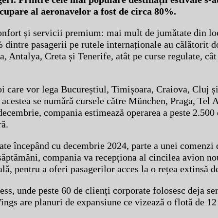
cupare al aeronavelor a fost de circa 80%.
nfort și servicii premium: mai mult de jumătate din loc
% dintre pasagerii pe rutele internaționale au călătorit 
a, Antalya, Creta și Tenerife, atât pe curse regulate, cât
care vor lega Bucureștiul, Timișoara, Craiova, Cluj și
 acestea se numără cursele către München, Praga, Tel Av
decembrie, compania estimează operarea a peste 2.500 d
ră.
rate începând cu decembrie 2024, parte a unei comenzi d
e săptămâni, compania va recepționa al cincilea avion 
ală, pentru a oferi pasagerilor acces la o rețea extinsă de
s, unde peste 60 de clienți corporate folosesc deja serv
ngs are planuri de expansiune ce vizează o flotă de 12