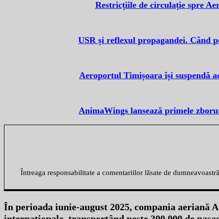
Restricțiile de circulație spre A
USR și reflexul propagandei. Când pol
Aeroportul Timișoara își suspendă act
AnimaWings lansează primele zborur
Întreaga responsabilitate a comentariilor lăsate de dumneavoastr
În perioada iunie-august 2025, compania aeriană A
internaționale, transportând peste 300.000 de pasag