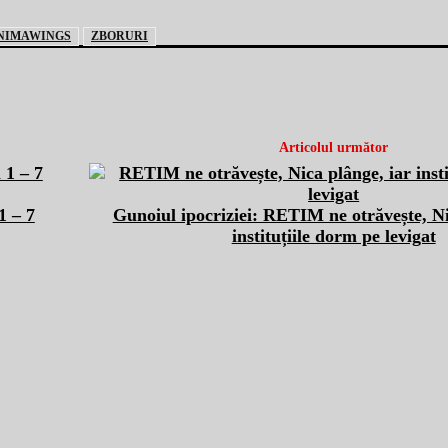
NIMAWINGS
ZBORURI
Articolul următor
1 – 7
Gunoiul ipocriziei: RETIM ne otrăvește, Ni
instituțiile dorm pe levigat