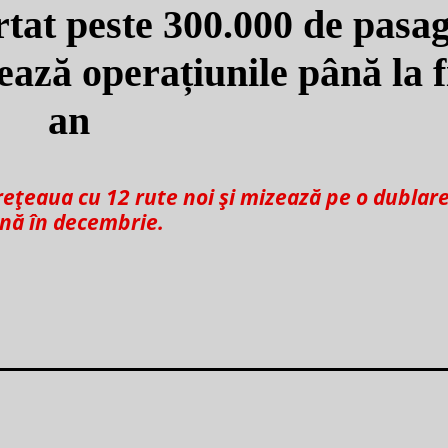
at peste 300.000 de pasag
lează operațiunile până la f
an
țeaua cu 12 rute noi și mizează pe o dublare 
nă în decembrie.