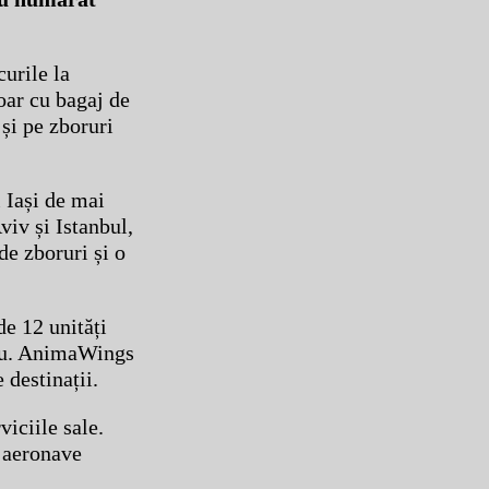
urile la
doar cu bagaj de
 și pe zboruri
 Iași de mai
iv și Istanbul,
e zboruri și o
e 12 unități
nou. AnimaWings
 destinații.
iciile sale.
 aeronave