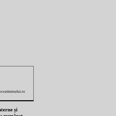
voceatimisului.ro
terne și
-au numărat