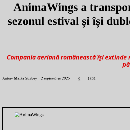
AnimaWings a transport
sezonul estival și își dub
Compania aeriană românească își extinde re
pâ
Autor-
Marta Stirbey
2 septembrie 2025
1
301
0