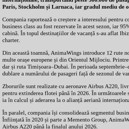
Paris, Stockholm și Larnaca, iar gradul mediu de o
Compania raportează o creștere a interesului pentru co
business class au fost rezervate în acest sezon, iar 95
cabină. În topul destinațiilor de vacanță s-au aflat Ibiz
charter.
Din această toamnă, AnimaWings introduce 12 rute noi 
multe orașe europene și din Orientul Mijlociu. Printre
dar și ruta Timișoara–Dubai. În perioada septembrie–
dublare a numărului de pasageri față de sezonul de va
Zborurile sunt realizate cu aeronave Airbus A220, liv
pentru extinderea flotei până în 2026. În următoarel
ia în calcul și aderarea la o alianță aeriană internațion
În paralel, compania își consolidează segmentul busines
Înființată în 2020 și parte a Memento Group, AnimaWi
Airbus A220 până la finalul anului 2026.