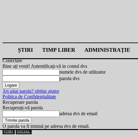
ȘTIRI
TIMP LIBER
ADMINISTRAȚIE
Conectare
Bine ați venit! Autentificați-vă in contul dvs
numele dvs de utilizator
parola dvs
Ați uitat parola? obține ajutor
Politica de Confidențialitate
Recuperare parola
Recuperați-vă parola
adresa dvs de email
O parola va fi trimisă pe adresa dvs de email.
ȘTIRI
SOCIAL