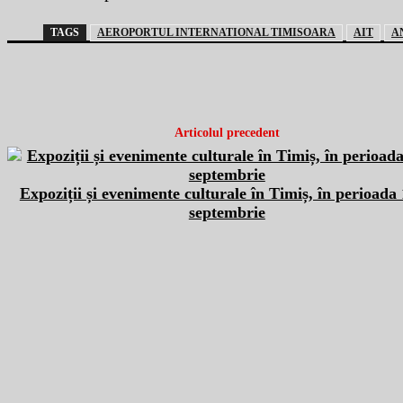
TAGS
AEROPORTUL INTERNATIONAL TIMISOARA
AIT
A
Articolul precedent
Expoziții și evenimente culturale în Timiș, în perioada 
septembrie