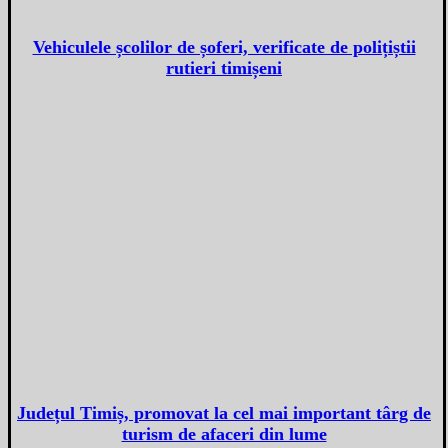
Vehiculele școlilor de șoferi, verificate de polițiștii
rutieri timișeni
Județul Timiș, promovat la cel mai important târg de
turism de afaceri din lume