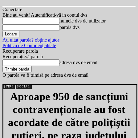
Conectare
Bine ați venit! Autentificați-vă in contul dvs
numele dvs de utilizator
parola dvs
Ați uitat parola? obține ajutor
Politica de Confidențialitate
Recuperare parola
Recuperați-vă parola
adresa dvs de email
O parola va fi trimisă pe adresa dvs de email.
ȘTIRI
SOCIAL
Aproape 950 de sancțiuni
contravenționale au fost
acordate de către polițiștii
rutieri, pe raza județului