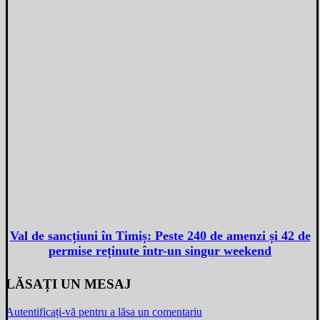
Val de sancțiuni în Timiș: Peste 240 de amenzi și 42 de
permise reținute într-un singur weekend
LĂSAȚI UN MESAJ
Autentificați-vă pentru a lăsa un comentariu