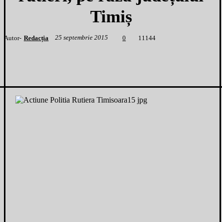
Timiș
25 septembrie 2015
Autor-
Redacția
1
1144
0