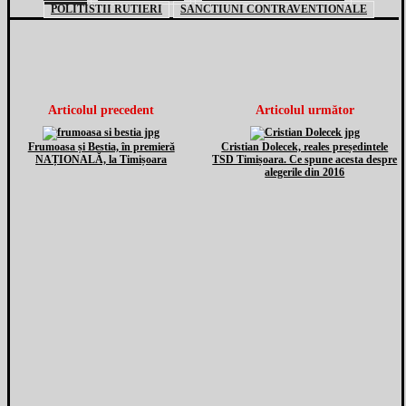
POLITISTII RUTIERI
SANCTIUNI CONTRAVENTIONALE
Articolul precedent
Articolul următor
Frumoasa și Bestia, în premieră
Cristian Dolecek, reales președintele
NAȚIONALĂ, la Timișoara
TSD Timișoara. Ce spune acesta despre
alegerile din 2016