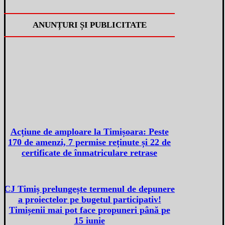
ANUNȚURI ȘI PUBLICITATE
Acțiune de amploare la Timișoara: Peste
170 de amenzi, 7 permise reținute și 22 de
certificate de înmatriculare retrase
CJ Timiș prelungește termenul de depunere
a proiectelor pe bugetul participativ!
Timișenii mai pot face propuneri până pe
15 iunie