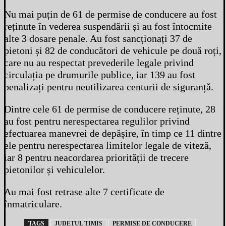
Nu mai puțin de 61 de permise de conducere au fost
reținute în vederea suspendării și au fost întocmite
alte 3 dosare penale. Au fost sancționați 37 de
pietoni și 82 de conducători de vehicule pe două roți,
care nu au respectat prevederile legale privind
circulația pe drumurile publice, iar 139 au fost
penalizați pentru neutilizarea centurii de siguranță.
Dintre cele 61 de permise de conducere reținute, 28
au fost pentru nerespectarea regulilor privind
efectuarea manevrei de depășire, în timp ce 11 dintre
ele pentru nerespectarea limitelor legale de viteză,
iar 8 pentru neacordarea priorității de trecere
pietonilor și vehiculelor.
Au mai fost retrase alte 7 certificate de
înmatriculare.
TAGS
JUDETUL TIMIS
PERMISE DE CONDUCERE