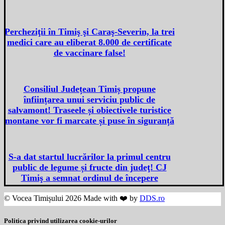
Percheziţii în Timiş şi Caraş-Severin, la trei
medici care au eliberat 8.000 de certificate
de vaccinare false!
Consiliul Județean Timiș propune
înființarea unui serviciu public de
salvamont! Traseele și obiectivele turistice
montane vor fi marcate și puse în siguranță
S-a dat startul lucrărilor la primul centru
public de legume și fructe din judeţ! CJ
Timiş a semnat ordinul de începere
© Vocea Timișului 2026 Made with ❤️ by
DDS.ro
Politica privind utilizarea cookie-urilor