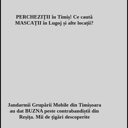
PERCHEZIȚII în Timiș! Ce caută
MASCAȚII în Lugoj și alte locații?
Jandarmii Grupării Mobile din Timișoara
au dat BUZNA peste contrabandiștii din
Reșița. Mii de țigări descoperite