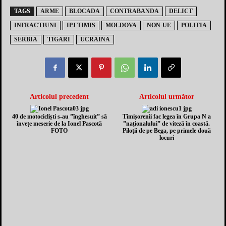
TAGS
ARME
BLOCADA
CONTRABANDA
DELICT
INFRACTIUNI
IPJ TIMIS
MOLDOVA
NON-UE
POLITIA
SERBIA
TIGARI
UCRAINA
Articolul precedent
Articolul următor
40 de motocicliști s-au ”înghesuit” să
Timișorenii fac legea în Grupa N a
învețe meserie de la Ionel Pascotă
”naționalului” de viteză în coastă.
FOTO
Piloții de pe Bega, pe primele două
locuri