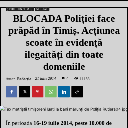
ȘTIRI DIN TIMIȘ
SOCIAL
BLOCADA Poliției face
prăpăd în Timiș. Acțiunea
scoate în evidență
ilegaități din toate
domeniile
21 iulie 2014
Autor-
Redacția
1
1183
0
În perioada
16-19 iulie 2014, peste 10.000 de