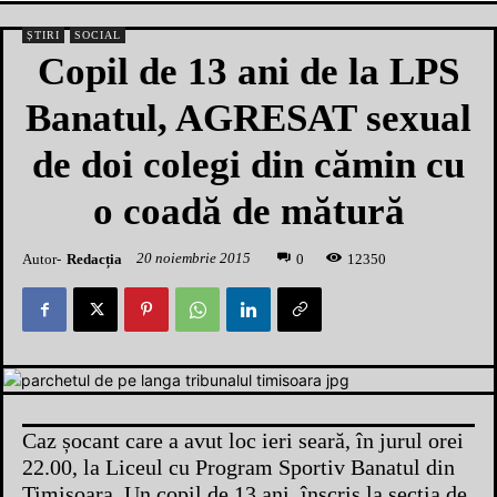
ȘTIRI
SOCIAL
Copil de 13 ani de la LPS
Banatul, AGRESAT sexual
de doi colegi din cămin cu
o coadă de mătură
20 noiembrie 2015
Autor-
Redacția
1
2350
0
Caz șocant care a avut loc ieri seară, în jurul orei
22.00, la Liceul cu Program Sportiv Banatul din
Timișoara. Un copil de 13 ani, înscris la secția de