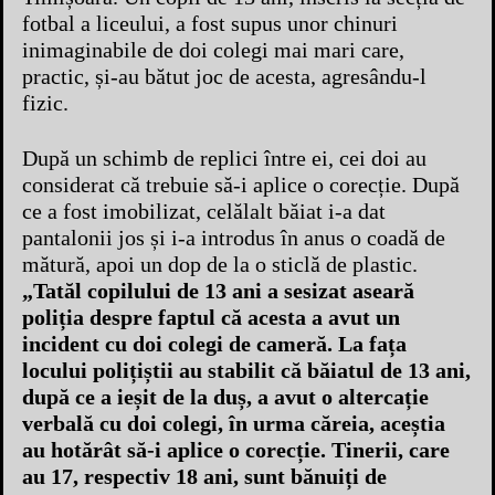
fotbal a liceului, a fost supus unor chinuri
inimaginabile de doi colegi mai mari care,
practic, și-au bătut joc de acesta, agresându-l
fizic.
După un schimb de replici între ei, cei doi au
considerat că trebuie să-i aplice o corecție. După
ce a fost imobilizat, celălalt băiat i-a dat
pantalonii jos și i-a introdus în anus o coadă de
mătură, apoi un dop de la o sticlă de plastic.
„Tatăl copilului de 13 ani a sesizat aseară
poliția despre faptul că acesta a avut un
incident cu doi colegi de cameră. La fața
locului polițiștii au stabilit că băiatul de 13 ani,
după ce a ieșit de la duș, a avut o altercație
verbală cu doi colegi, în urma căreia, aceștia
au hotărât să-i aplice o corecție. Tinerii, care
au 17, respectiv 18 ani, sunt bănuiți de