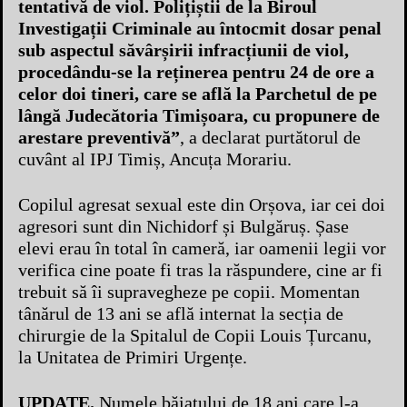
tentativă de viol. Polițiștii de la Biroul
Investigații Criminale au întocmit dosar penal
sub aspectul săvârșirii infracțiunii de viol,
procedându-se la reținerea pentru 24 de ore a
celor doi tineri, care se află la Parchetul de pe
lângă Judecătoria Timișoara, cu propunere de
arestare preventivă”
, a declarat purtătorul de
cuvânt al IPJ Timiș, Ancuța Morariu.
Copilul agresat sexual este din Orșova, iar cei doi
agresori sunt din Nichidorf și Bulgăruș. Șase
elevi erau în total în cameră, iar oamenii legii vor
verifica cine poate fi tras la răspundere, cine ar fi
trebuit să îi supravegheze pe copii. Momentan
tânărul de 13 ani se află internat la secția de
chirurgie de la Spitalul de Copii Louis Țurcanu,
la Unitatea de Primiri Urgențe.
UPDATE.
Numele băiatului de 18 ani care l-a