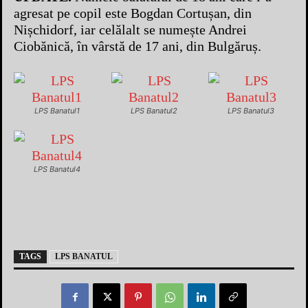
agresat pe copil este Bogdan Cortușan, din
Nișchidorf, iar celălalt se numește Andrei
Ciobănică, în vârstă de 17 ani, din Bulgăruș.
LPS Banatul1
LPS Banatul2
LPS Banatul3
LPS Banatul4
TAGS
LPS BANATUL