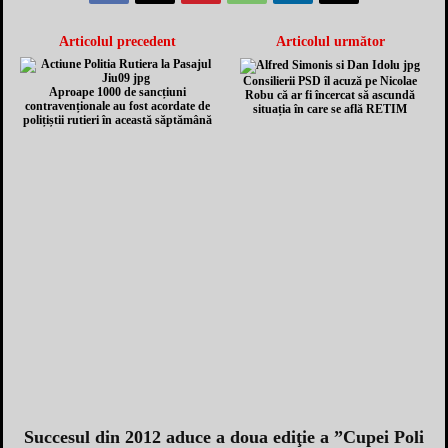
Articolul precedent
Articolul următor
Consilierii PSD îl acuză pe Nicolae
Aproape 1000 de sancțiuni
Robu că ar fi încercat să ascundă
contravenționale au fost acordate de
situația în care se află RETIM
polițiștii rutieri în această săptămână
Succesul din 2012 aduce a doua ediţie a ”Cupei Poli