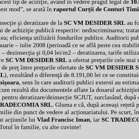
acest tip de aciziţie, având în vedere pragul legal de
10
acest mod”, se arată în
raportul Curții de Conturi Timi
nsecţie şi deratizare de la
SC VM DESIDER SRL
au fo
lui de achiziţie publică respectiv: nediscriminarea; trat
ea; eficienţa utilizării fondurilor publice. Auditorii pu
uarie – iulie 2008 (perioadă ce se află peste cea stabili
 – dezinsecţia şi 0,04 lei/m2 – deratizarea, tarife utiliz
re
SC VM DESIDER SRL
a ofertat preţurile cele mai 
 de preţ între preţurile ofertate de
SC VM DESIDER 
RL
), rezultând o diferenţă de 8.191,00 lei ce se constit
mişoara
, sens în care auditorii publici externi au estim
 cum rezultă din documentele aflate la dosarul achiziţie
” pentru deratizare/deinsecție SCJUT, surclasând, după 
TRADECOMIA SRL
. Gluma e că, după aceeași rețetă p
milie din punct de vedere al acționariatului. Pe scurt, î
t acțiunile lui
Vlad Francisc Iman
, iar
SC TRADEC
 Totul în familie, cu alte cuvinte!