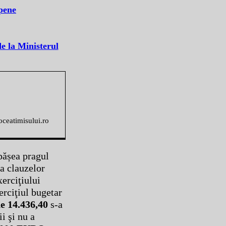
opene
de la Ministerul
voceatimisului.ro
pășea pragul
ea clauzelor
erciţiului
erciţiul bugetar
 14.436,40
s-a
ii şi nu a