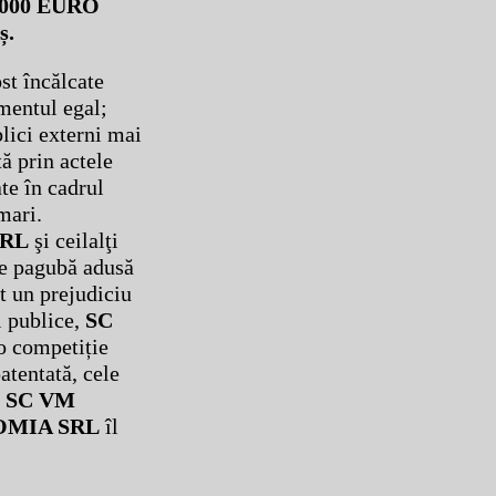
.000 EURO
ș.
st încălcate
amentul egal;
blici externi mai
tă prin actele
ate în cadrul
mari.
SRL
şi ceilalţi
uie pagubă adusă
at un prejudiciu
i publice,
SC
o competiție
atentată, cele
n
SC VM
OMIA SRL
îl