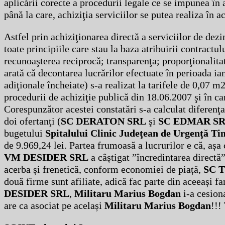
aplicării corecte a procedurii legale ce se impunea în 
până la care, achiziţia serviciilor se putea realiza în 
Astfel prin achiziţionarea directă a serviciilor de dezi
toate principiile care stau la baza atribuirii contractu
recunoaşterea reciprocă; transparenţa; proporţionalitat
arată că decontarea lucrărilor efectuate în perioada ian
adiţionale încheiate) s-a realizat la tarifele de 0,07 m2
procedurii de achiziţie publică din 18.06.2007 şi în ca
Corespunzător acestei constatări s-a calculat diferenţa
doi ofertanţi (
SC DERATON SRL
şi
SC EDMAR S
bugetului
Spitalului Clinic Judeţean de Urgenţă Ti
de 9.969,24 lei. Partea frumoasă a lucrurilor e că, așa
VM DESIDER SRL
a câștigat ”încredintarea directă
acerba și frenetică, conform economiei de piață,
SC 
două firme sunt afiliate, adică fac parte din aceeași fa
DESIDER SRL
,
Militaru Marius Bogdan
i-a cesiona
are ca asociat pe același
Militaru Marius Bogdan
!!!