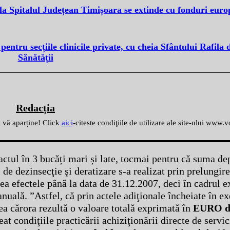
 la Spitalul Județean Timișoara se extinde cu fonduri eur
ntru secțiile clinicile private, cu cheia Sfântului Rafila 
Sănătății
Redacția
ă vă aparține! Click
aici
-citeste condiţiile de utilizare ale site-ului www.
actul în 3 bucăți mari și late, tocmai pentru că suma de
 de dezinsecţie şi deratizare s-a realizat prin prelungir
a efectele până la data de 31.12.2007, deci în cadrul ex
nuală. ”Astfel, că prin actele adiţionale încheiate în ex
ea cărora rezultă o valoare totală exprimată în
EURO de
at condiţiile practicării achiziţionării directe de servic