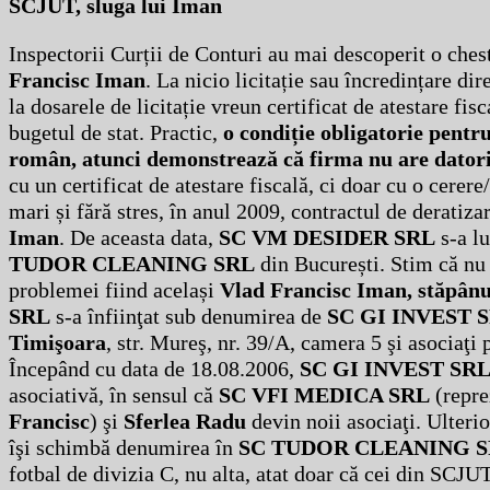
SCJUT, sluga lui Iman
Inspectorii Curții de Conturi au mai descoperit o ches
Francisc Iman
. La nicio licitație sau încredințare di
la dosarele de licitație vreun certificat de atestare fisc
bugetul de stat. Practic,
o condiție obligatorie pentr
român, atunci demonstrează că firma nu are datori
cu un certificat de atestare fiscală, ci doar cu o cerere/
mari și fără stres, în anul 2009, contractul de deratiz
Iman
. De aceasta data,
SC VM DESIDER SRL
s-a lu
TUDOR CLEANING SRL
din București. Stim că nu 
problemei fiind același
Vlad Francisc Iman, stăpânu
SRL
s-a înfiinţat sub denumirea de
SC GI INVEST 
Timişoara
, str. Mureş, nr. 39/A, camera 5 şi asociaţi
Începând cu data de 18.08.2006,
SC GI INVEST SR
asociativă, în sensul că
SC VFI MEDICA SRL
(repre
Francisc
) şi
Sferlea Radu
devin noii asociaţi. Ulter
îşi schimbă denumirea în
SC TUDOR CLEANING 
fotbal de divizia C, nu alta, atat doar că cei din SCJU