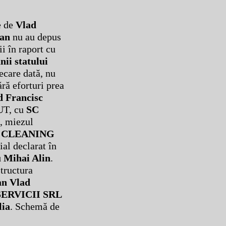
e de
Vlad
an
nu au depus
ii în raport cu
nii statului
care dată, nu
ără eforturi prea
d Francisc
JUT, cu
SC
e, miezul
 CLEANING
ial declarat în
 Mihai Alin
.
structura
n Vlad
SERVICII SRL
lia
. Schemă de