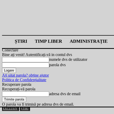
ȘTIRI
TIMP LIBER
ADMINISTRAȚIE
Conectare
Bine ați venit! Autentificați-vă in contul dvs
numele dvs de utilizator
parola dvs
Ați uitat parola? obține ajutor
Politica de Confidențialitate
Recuperare parola
Recuperați-vă parola
adresa dvs de email
O parola va fi trimisă pe adresa dvs de email.
EXCLUSIV
ȘTIRI