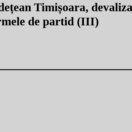
țean Timișoara, devaliza
rmele de partid (III)