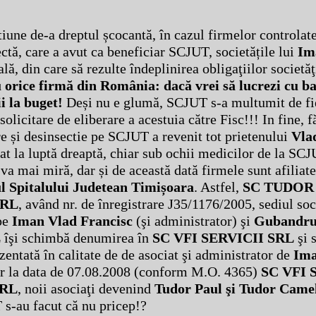
tiune de-a dreptul școcantă, în cazul firmelor controlat
rectă, care a avut ca beneficiar SCJUT, societățile lui
Im
ală, din care să rezulte îndeplinirea obligaţiilor societăţ
u orice firmă din România: dacă vrei să lucrezi cu ba
i la buget!
Deși nu e glumă, SCJUT s-a multumit de fie
solicitare de eliberare a acestuia către Fisc!!! In fine, f
are și desinsectie pe SCJUT a revenit tot prietenului
Vla
at la luptă dreaptă, chiar sub ochii medicilor de la SC
va mai miră, dar și de această dată firmele sunt afiliat
l Spitalului Judetean Timișoara
. Astfel,
SC TUDOR
SRL
, având nr. de înregistrare J35/1176/2005, sediul soc
 pe
Iman Vlad Francisc
(şi administrator) şi
Gubandru
L
îşi schimbă denumirea în
SC VFI SERVICII SRL
şi 
zentată în calitate de de asociat şi administrator de
Ima
ior la data de 07.08.2008 (conform M.O. 4365)
SC VFI 
SRL
, noii asociaţi devenind
Tudor Paul şi Tudor Came
T s-au facut că nu pricep!?