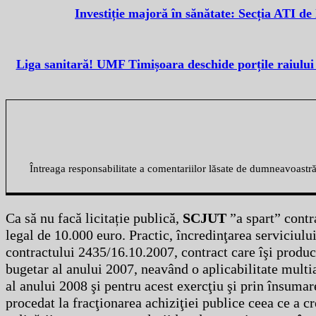
Investiție majoră în sănătate: Secția ATI de
Liga sanitară! UMF Timișoara deschide porțile raiului pe
Întreaga responsabilitate a comentariilor lăsate de dumneavoastr
Ca să nu facă licitație publică,
SCJUT
”a spart” contr
legal de 10.000 euro. Practic, încredinţarea serviciului
contractului 2435/16.10.2007, contract care îşi produce
bugetar al anului 2007, neavând o aplicabilitate multia
al anului 2008 şi pentru acest exercţiu şi prin însumar
procedat la fracţionarea achiziţiei publice ceea ce a cre