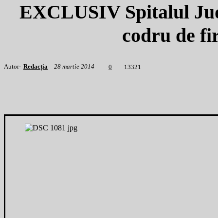
EXCLUSIV Spitalul Jude
codru de fi
Autor-
Redacția
28 martie 2014
1
3321
0