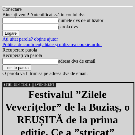
Conectare
Bine ați venit! Autentificați-vă in contul dvs
numele dvs de utilizator
parola dvs
Ați uitat parola? obține ajutor
Politica de confidențialitate și utilizarea cookie-urilor
Recuperare parola
Recuperați-vă parola
adresa dvs de email
O parola va fi trimisă pe adresa dvs de email.
ȘTIRI DIN TIMIȘ
EVENIMENT
Festivalul ”Zilele
Veverițelor” de la Buziaș, o
REUȘITĂ de la prima
ediție. Ce a ”stricat”