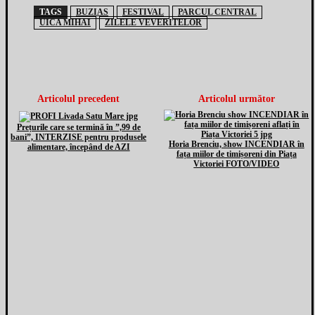
TAGS
BUZIAS
FESTIVAL
PARCUL CENTRAL
UICA MIHAI
ZILELE VEVERITELOR
Articolul precedent
Articolul următor
Prețurile care se termină în ”,99 de
bani”, INTERZISE pentru produsele
Horia Brenciu, show INCENDIAR în
alimentare, începând de AZI
fața miilor de timișoreni din Piața
Victoriei FOTO/VIDEO