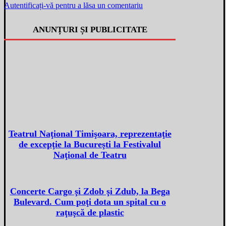
Autentificați-vă pentru a lăsa un comentariu
ANUNȚURI ȘI PUBLICITATE
Teatrul Naţional Timişoara, reprezentaţie
de excepţie la Bucureşti la Festivalul
Naţional de Teatru
Concerte Cargo şi Zdob şi Zdub, la Bega
Bulevard. Cum poţi dota un spital cu o
raţuşcă de plastic