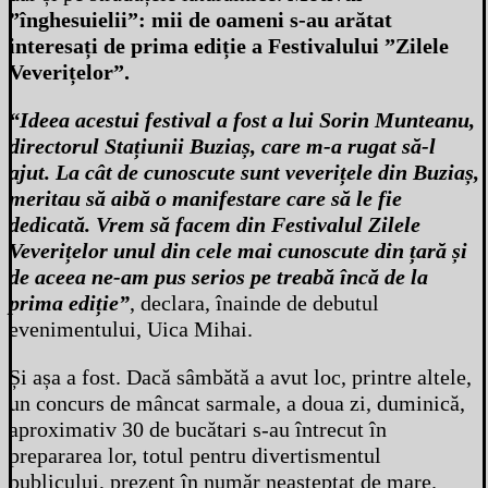
”înghesuielii”: mii de oameni s-au arătat
interesați de prima ediție a Festivalului ”Zilele
Veverițelor”.
“Ideea acestui festival a fost a lui Sorin Munteanu,
directorul Stațiunii Buziaș, care m-a rugat să-l
ajut. La cât de cunoscute sunt veverițele din Buziaș,
meritau să aibă o manifestare care să le fie
dedicată. Vrem să facem din Festivalul Zilele
Veverițelor unul din cele mai cunoscute din țară și
de aceea ne-am pus serios pe treabă încă de la
prima ediție”
, declara, înainde de debutul
evenimentului, Uica Mihai.
Și așa a fost. Dacă sâmbătă a avut loc, printre altele,
un concurs de mâncat sarmale, a doua zi, duminică,
aproximativ 30 de bucătari s-au întrecut în
prepararea lor, totul pentru divertismentul
publicului, prezent în număr neașteptat de mare.