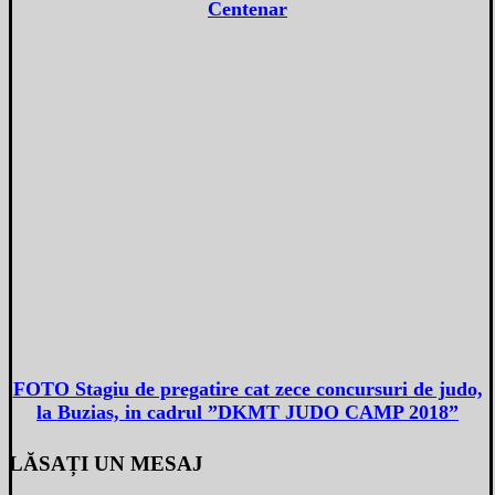
Centenar
FOTO Stagiu de pregatire cat zece concursuri de judo,
la Buzias, in cadrul ”DKMT JUDO CAMP 2018”
LĂSAȚI UN MESAJ