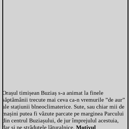
Orașul timișean Buziaș s-a animat la finele
săptămânii trecute mai ceva ca-n vremurile ”de aur”
ale stațiunii blneoclimaterice. Sute, sau chiar mii de
mașini putea fi văzute parcate pe marginea Parcului
din centrul Buziașului, de jur împrejulul acestuia,
dar și pe străduțele lăturalnice.
Motivul