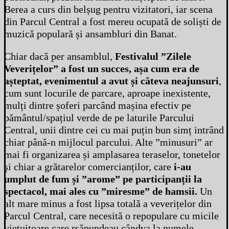
Berea a curs din belșug pentru vizitatori, iar scena
din Parcul Central a fost mereu ocupată de soliști de
muzică populară și ansambluri din Banat.
Chiar dacă per ansamblul,
Festivalul ”Zilele
Veverițelor” a fost un succes, așa cum era de
așteptat, evenimentul a avut și câteva neajunsuri
,
cum sunt locurile de parcare, aproape inexistente,
mulți dintre șoferi parcând mașina efectiv pe
pământul/spațiul verde de pe laturile Parcului
Central, unii dintre cei cu mai puțin bun simț intrând
chiar până-n mijlocul parcului. Alte ”minusuri” ar
mai fi organizarea și amplasarea teraselor, tonetelor
și chiar a grătarelor comercianților, care
i-au
umplut de fum și ”arome” pe participanții la
spectacol, mai ales cu ”miresme” de hamsii.
Un
alt mare minus a fost lipsa totală a veverițelor din
Parcul Central, care necesită o repopulare cu micile
viețuitoare care rsăpundeau cândva la numele