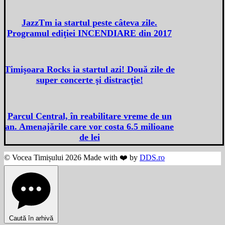
JazzTm ia startul peste câteva zile.
Programul ediţiei INCENDIARE din 2017
Timişoara Rocks ia startul azi! Două zile de
super concerte şi distracţie!
Parcul Central, în reabilitare vreme de un
an. Amenajările care vor costa 6.5 milioane
de lei
© Vocea Timișului 2026 Made with ❤️ by
DDS.ro
Caută în arhivă