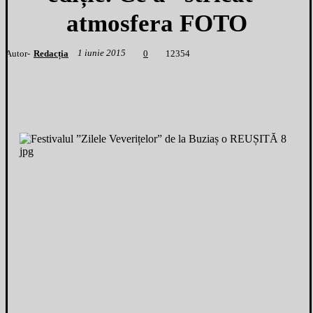
atmosfera FOTO
1 iunie 2015
Autor-
Redacția
1
2354
0