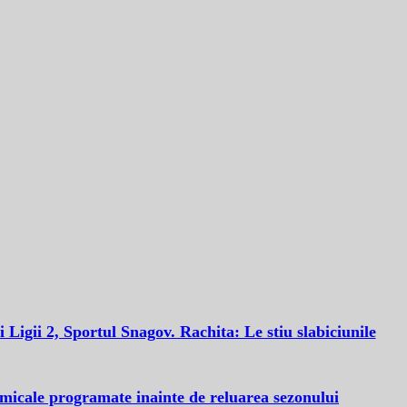
i Ligii 2, Sportul Snagov. Rachita: Le stiu slabiciunile
amicale programate inainte de reluarea sezonului