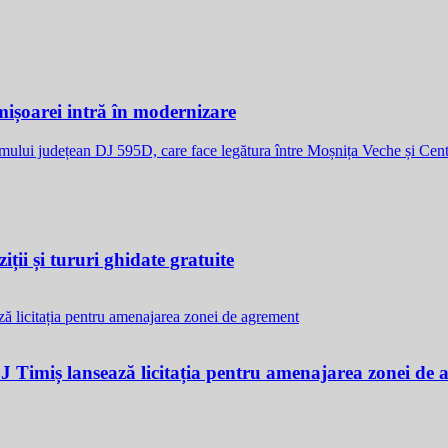
ișoarei intră în modernizare
umului județean DJ 595D, care face legătura între Moșnița Veche și C
ții și tururi ghidate gratuite
CJ Timiș lansează licitația pentru amenajarea zonei de