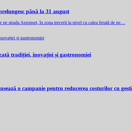
e prelungesc până la 31 august
de pe strada Aeroport, în zona trecerii la nivel cu calea ferată de pe…
ată tradiției, inovației și gastronomiei
ansează o campanie pentru reducerea costurilor cu gest