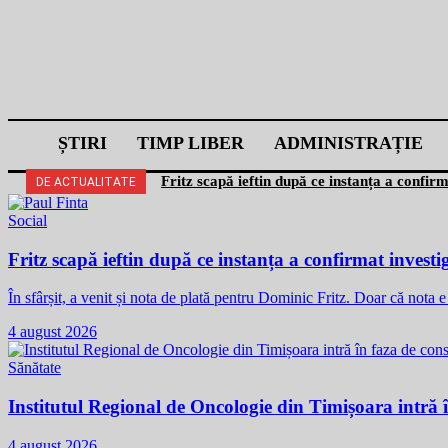
ȘTIRI
TIMP LIBER
ADMINISTRAȚIE
Fritz scapă ieftin după ce instanța a confir
DE ACTUALITATE
Social
Fritz scapă ieftin după ce instanța a confirmat investi
În sfârșit, a venit și nota de plată pentru Dominic Fritz. Doar că nota
4 august 2026
Sănătate
Institutul Regional de Oncologie din Timișoara intră î
4 august 2026