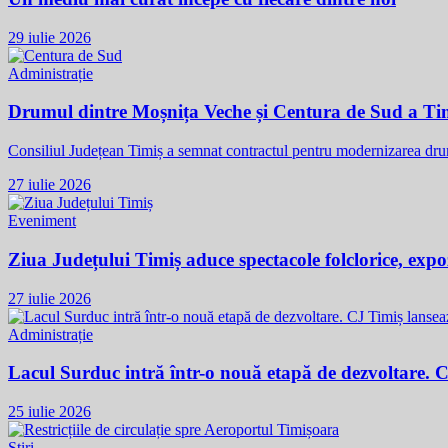
29 iulie 2026
Administrație
Drumul dintre Moșnița Veche și Centura de Sud a Tim
Consiliul Județean Timiș a semnat contractul pentru modernizarea dr
27 iulie 2026
Eveniment
Ziua Județului Timiș aduce spectacole folclorice, expozi
27 iulie 2026
Administrație
Lacul Surduc intră într-o nouă etapă de dezvoltare. 
25 iulie 2026
Știri