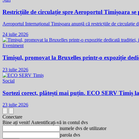
Restricțiile de circulație spre Aeroportul Timișoara s
Aeroportul Internațional Timișoara anunță că restricțiile de circulație 
24 iulie 2026
Eveniment
Timișul, promovat la Bruxelles printr-o expoziție dedic
23 iulie 2026
Social
Sortezi corect, plătești mai puțin. ECO SERV Timiș l
23 iulie 2026
Conectare
Bine ați venit! Autentificați-vă in contul dvs
numele dvs de utilizator
parola dvs