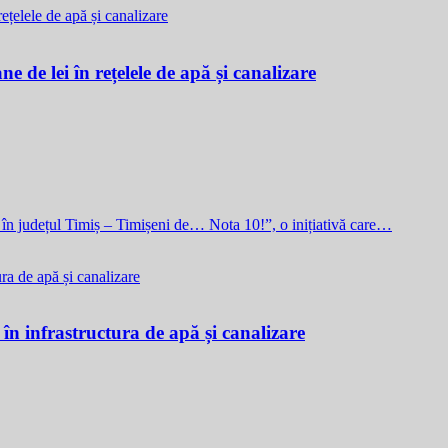
e de lei în rețelele de apă și canalizare
i în județul Timiș – Timișeni de… Nota 10!”, o inițiativă care…
 în infrastructura de apă și canalizare