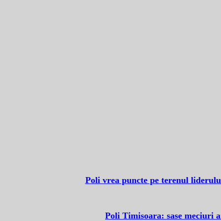
Poli vrea puncte pe terenul liderulu
Poli Timisoara: sase meciuri 