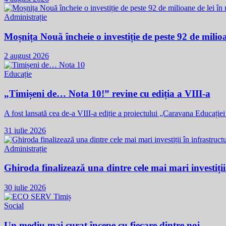
Administrație
Moșnița Nouă încheie o investiție de peste 92 de milioan
2 august 2026
Educație
„Timișeni de… Nota 10!” revine cu ediția a VIII-a
A fost lansată cea de-a VIII-a ediție a proiectului „Caravana Educație
31 iulie 2026
Administrație
Ghiroda finalizează una dintre cele mai mari investiții
30 iulie 2026
Social
Un mediu mai curat începe cu fiecare dintre noi