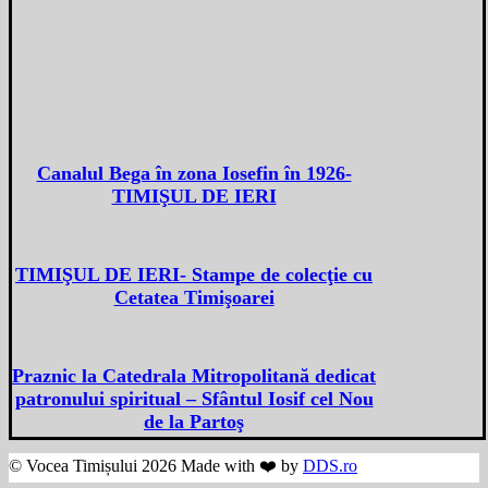
Canalul Bega în zona Iosefin în 1926-
TIMIŞUL DE IERI
TIMIŞUL DE IERI- Stampe de colecţie cu
Cetatea Timişoarei
Praznic la Catedrala Mitropolitană dedicat
patronului spiritual – Sfântul Iosif cel Nou
de la Partoş
© Vocea Timișului 2026 Made with ❤️ by
DDS.ro