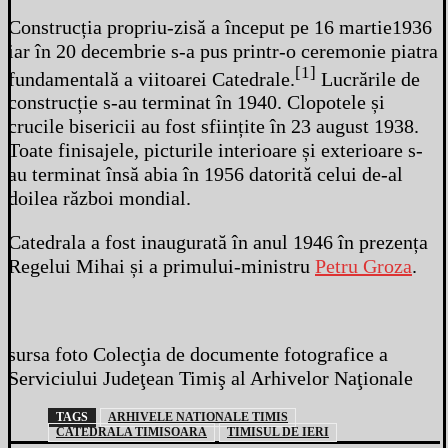
Construcția propriu-zisă a început pe 16 martie1936
iar în 20 decembrie s-a pus printr-o ceremonie piatra
[1]
fundamentală a viitoarei Catedrale.
Lucrările de
construcție s-au terminat în 1940. Clopotele și
crucile bisericii au fost sființite în 23 august 1938.
Toate finisajele, picturile interioare și exterioare s-
au terminat însă abia în 1956 datorită celui de-al
doilea război mondial.
Catedrala a fost inaugurată în anul 1946 în prezența
Regelui Mihai și a primului-ministru
Petru Groza
.
sursa foto Colecţia de documente fotografice a
Serviciului Judeţean Timiş al Arhivelor Naţionale
TAGS
ARHIVELE NATIONALE TIMIS
CATEDRALA TIMISOARA
TIMISUL DE IERI