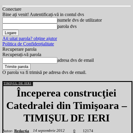
Conectare
Bine ați venit! Autentificați-vă in contul dvs
numele dvs de utilizator
parola dvs
Ați uitat parola? obține ajutor
Politica de Confidențialitate
Recuperare parola
Recuperați-vă parola
adresa dvs de email
O parola va fi trimisă pe adresa dvs de email.
TIMIȘUL DE IERI
Începerea construcţiei
Catedralei din Timişoara –
TIMIŞUL DE IERI
14 septembrie 2012
Autor-
Redacția
1
2174
0