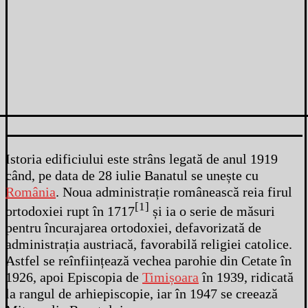
Istoria edificiului este strâns legată de anul 1919
când, pe data de 28 iulie Banatul se unește cu
România
. Noua administrație românească reia firul
[1]
ortodoxiei rupt în 1717
și ia o serie de măsuri
pentru încurajarea ortodoxiei, defavorizată de
administrația austriacă, favorabilă religiei catolice.
Astfel se reînființează vechea parohie din Cetate în
1926, apoi Episcopia de
Timișoara
în 1939, ridicată
la rangul de arhiepiscopie, iar în 1947 se creează