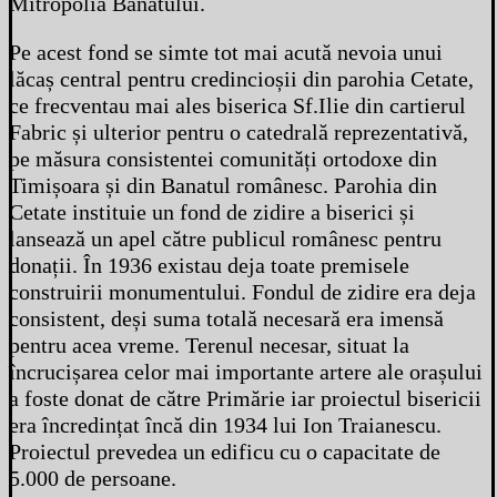
Mitropolia Banatului.
Pe acest fond se simte tot mai acută nevoia unui
lăcaș central pentru credincioșii din parohia Cetate,
ce frecventau mai ales biserica Sf.Ilie din cartierul
Fabric și ulterior pentru o catedrală reprezentativă,
pe măsura consistentei comunități ortodoxe din
Timișoara și din Banatul românesc. Parohia din
Cetate instituie un fond de zidire a biserici și
lansează un apel către publicul românesc pentru
donații. În 1936 existau deja toate premisele
construirii monumentului. Fondul de zidire era deja
consistent, deși suma totală necesară era imensă
pentru acea vreme. Terenul necesar, situat la
încrucișarea celor mai importante artere ale orașului
a foste donat de către Primărie iar proiectul bisericii
era încredințat încă din 1934 lui Ion Traianescu.
Proiectul prevedea un edificu cu o capacitate de
5.000 de persoane.