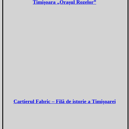
Timişoara „Oraşul Rozelor”
Cartierul Fabric – Filă de istorie a Timişoarei