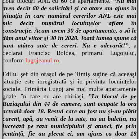
două blocuri ANL cu 60 de apartamente.
”Nu mai
aven decât 60 de solicitări şi ca atare am ajuns în
situaţia în care numărul cererilor ANL este mai
mic decât numărul locuinţelor aflate în
construcţie. Acum avem 30 de apartamente, o să le
dăm anul viitor şi 30 în 2020. Toată lumea spune că
sunt atâtea sute de cereri. Nu e adevarăt!”
, a
declarat Francisc Boldea, primarul Lugojului,
conform
lugojeanul.ro
.
Edilul şef din orașul de pe Timiș suţine că aceeaşi
situaţie este înregistrată şi în privinţa locuinţelor
sociale. Primăria Lugoj are mai multe apartamente
goale, în care nu are chiriaşi.
”La blocul de pe
Buziaşului din 44 de camere, sunt ocupate la ora
actuală doar 18. Restul care au fost nu şi-au plătit
curent, apă, au venit de la sate, nu au buletin, nu
lucrează pe raza municipiului şi atunci, fie prin
sentință, fie au plecat ei, am ajuns ca doar 18