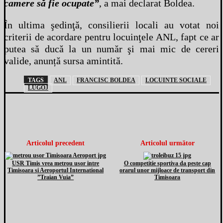
camere să fie ocupate”
, a mai declarat Boldea.
În ultima şedinţă, consilierii locali au votat noi
criterii de acordare pentru locuinţele ANL, fapt ce ar
putea să ducă la un număr şi mai mic de cereri
valide, anunță sursa amintită.
TAGS
ANL
FRANCISC BOLDEA
LOCUINTE SOCIALE
LUGOJ
Articolul precedent
Articolul următor
USR Timis vrea metrou usor intre
O competitie sportiva da peste cap
Timisoara si Aeroportul International
orarul unor mijloace de transport din
”Traian Vuia”
Timisoara