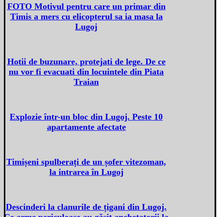
FOTO Motivul pentru care un primar din
Timis a mers cu elicopterul sa ia masa la
Lugoj
Hotii de buzunare, protejati de lege. De ce
nu vor fi evacuati din locuintele din Piata
Traian
Explozie într-un bloc din Lugoj. Peste 10
apartamente afectate
Timișeni spulberați de un șofer vitezoman,
la intrarea în Lugoj
Descinderi la clanurile de țigani din Lugoj.
Ce arme periculoase au găsit anchetatorii la