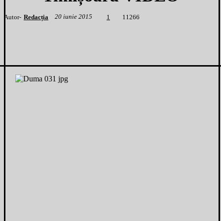
20 iunie 2015
Autor-
Redacția
1
1266
1