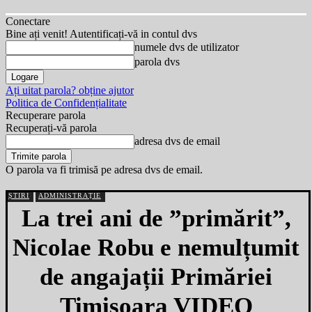
Conectare
Bine ați venit! Autentificați-vă in contul dvs
numele dvs de utilizator
parola dvs
Ați uitat parola? obține ajutor
Politica de Confidențialitate
Recuperare parola
Recuperați-vă parola
adresa dvs de email
O parola va fi trimisă pe adresa dvs de email.
ȘTIRI
ADMINISTRAȚIE
La trei ani de ”primărit”,
Nicolae Robu e nemulțumit
de angajații Primăriei
Timișoara VIDEO