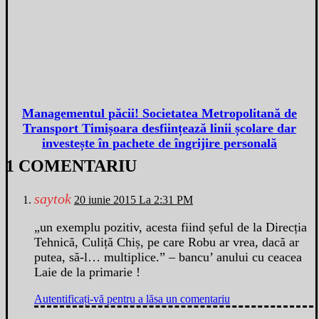
Managementul păcii! Societatea Metropolitană de
Transport Timișoara desființează linii școlare dar
investește în pachete de îngrijire personală
1 COMENTARIU
saytok
20 iunie 2015 La 2:31 PM
„un exemplu pozitiv, acesta fiind șeful de la Direcția
Tehnică, Culiță Chiș, pe care Robu ar vrea, dacă ar
putea, să-l… multiplice.” – bancu’ anului cu ceacea
Laie de la primarie !
Autentificați-vă pentru a lăsa un comentariu