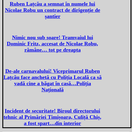
Ruben Lațcău a semnat în numele lui
Nicolae Robu un contract de dirigenție de
șantier
Nimic nou sub soare! Tramvaiul lui
Dominic Fritz, accesat de Nicolae Robu,
rămâne… tot pe dreapta
De-ale carnavalului! Viceprimarul Ruben
Lațcău face anchetă cu Poliția Locală ca să
vadă cine a băgat în casă…Poliția
Națională
Incident de securitate! Biroul directorului
tehnic al Primăriei Timișoara, Culiță Chiș,
a fost spart…din interior