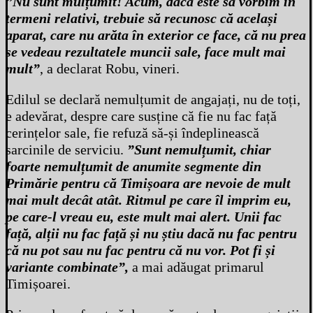
”Nu sunt mulțumit! Acum, dacă este să vorbim în
termeni relativi, trebuie să recunosc că același
aparat, care nu arăta în exterior ce face, că nu prea
se vedeau rezultatele muncii sale, face mult mai
mult”
, a declarat Robu, vineri.
Edilul se declară nemulțumit de angajați, nu de toți,
e adevărat, despre care susține că fie nu fac față
cerințelor sale, fie refuză să-și îndeplinească
sarcinile de serviciu.
”Sunt nemulțumit, chiar
foarte nemulțumit de anumite segmente din
Primărie pentru că Timișoara are nevoie de mult
mai mult decât atât. Ritmul pe care îl imprim eu,
pe care-l vreau eu, este mult mai alert. Unii fac
față, alții nu fac față și nu știu dacă nu fac pentru
că nu pot sau nu fac pentru că nu vor. Pot fi și
variante combinate”,
a mai adăugat primarul
Timișoarei.