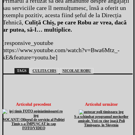
Primarul a refuzat să dea amănunte despre angajații
sau serviciile care îl nemulțumesc, însă a oferit un
exemplu pozitiv, acesta fiind șeful de la Direcția
Tehnică,
Culiță Chiș, pe care Robu ar vrea, dacă
ar putea, să-l… multiplice.
[responsive_youtube
https://www.youtube.com/watch?v=Bwa6Mtz_-
kE&feature=youtu.be]
TAGS
CULITA CHIS
NICOLAE ROBU
Articolul precedent
Articolul următor
S-a schimbat programul meciurilor
ȘOCANT! Ofițerul de serviciu al Poliției
amicale. Vezi cu cine joacă Poli
Timiș s-a ÎMPUȘCAT în cap
Timișoara, în Slovenia
FOTO/VIDEO