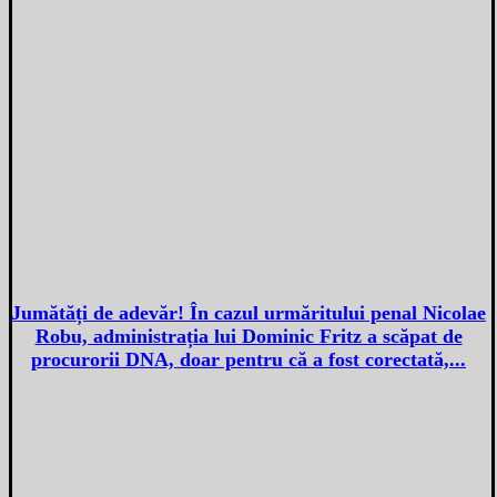
Jumătăți de adevăr! În cazul urmăritului penal Nicolae
Robu, administrația lui Dominic Fritz a scăpat de
procurorii DNA, doar pentru că a fost corectată,...