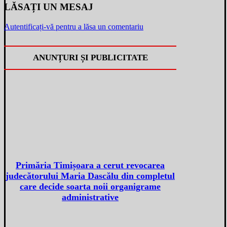
LĂSAȚI UN MESAJ
Autentificați-vă pentru a lăsa un comentariu
ANUNȚURI ȘI PUBLICITATE
Primăria Timișoara a cerut revocarea
judecătorului Maria Dascălu din completul
care decide soarta noii organigrame
administrative