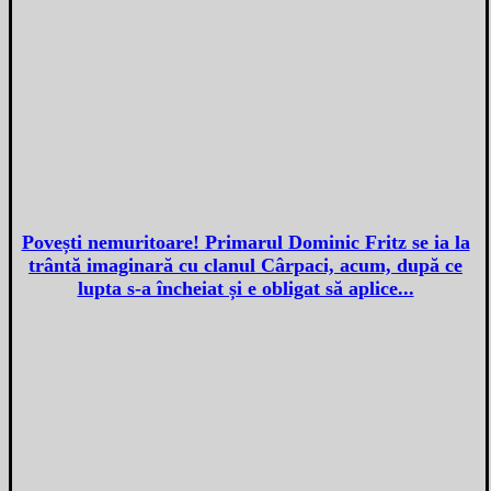
Povești nemuritoare! Primarul Dominic Fritz se ia la
trântă imaginară cu clanul Cârpaci, acum, după ce
lupta s-a încheiat și e obligat să aplice...