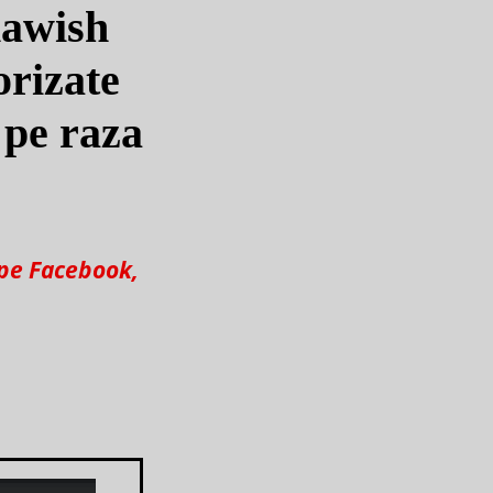
hawish
orizate
 pe raza
 pe Facebook,