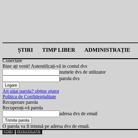
ȘTIRI
TIMP LIBER
ADMINISTRAȚIE
Conectare
Bine ați venit! Autentificați-vă in contul dvs
numele dvs de utilizator
parola dvs
Ați uitat parola? obține ajutor
Politica de Confidențialitate
Recuperare parola
Recuperați-vă parola
adresa dvs de email
O parola va fi trimisă pe adresa dvs de email.
ȘTIRI
INVESTIGAȚII