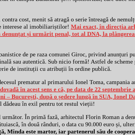
contra cost, menit să atragă o serie întreagă de nemulț
e interese al imobiliariștilor!
Mai exact, în direcția ar
 denunțat și urmărit penal, tot al DNA, la plângere
banistice de pe raza comunei Giroc, privind anunțuri pu
iginală sau autentică. Sub nicio formă! Astfel de scheme 
erie de instituții cu atribuții în ordine publică.
u decesul prematur al primarului Ionel Toma, campania a
dovadă în acest sens e că, pe data de 22 septembrie a
ni – București, după o ședere lungă în SUA, Ionel D
 dădeau în exil pentru tot restul vieții!
lul următor. În primă fază, arhitectul Florin Roman a de
uiască, în două rânduri, o data cu 90.000 euro și, ulter
nță, Minda este martor, iar partenerul său de coopera