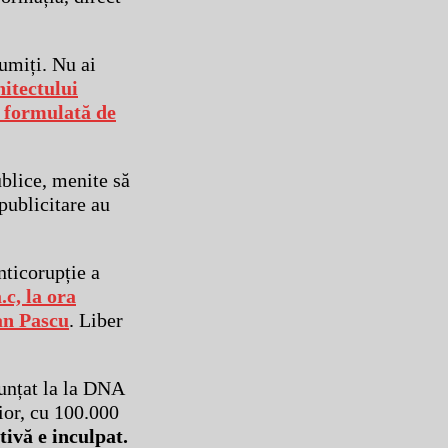
umiți. Nu ai
hitectului
a formulată de
blice, menite să
publicitare au
nticorupție a
.c, la ora
an Pascu
. Liber
nunțat la la DNA
ior, cu 100.000
tivă e inculpat.