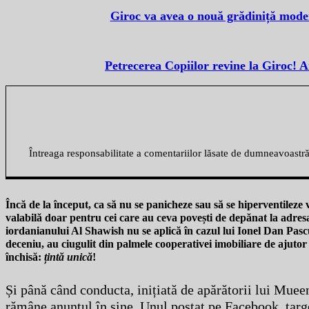
Giroc va avea o nouă grădiniță modern
Petrecerea Copiilor revine la Giroc! 
Întreaga responsabilitate a comentariilor lăsate de dumneavoastr
Încă de la început, ca să nu se panicheze sau să se hiperventileze
valabilă doar pentru cei care au ceva povești de depănat la adresa
iordanianului Al Shawish nu se aplică în cazul lui Ionel Dan Pascu
deceniu, au ciugulit din palmele cooperativei imobiliare de ajutor 
închisă:
țintă unică
!
Și până când conducta, inițiată de apărătorii lui Mue
rămâne anunțul în sine. Unul postat pe Facebook, targ