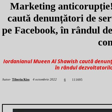
Marketing anticorupție
caută denunțători de ser
pe Facebook, în rândul de
co
Iordanianul Mueen Al Shawish caută denunță
în rândul dezvoltatoril
Autor-
Tiberiu Kiss
4 octombrie 2022
1
11695
6