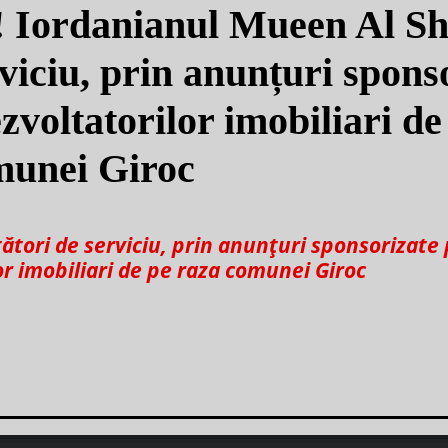
! Iordanianul Mueen Al S
viciu, prin anunțuri spons
zvoltatorilor imobiliari de
munei Giroc
tori de serviciu, prin anunțuri sponsorizate
or imobiliari de pe raza comunei Giroc