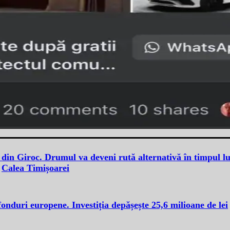
din Giroc. Drumul va deveni rută alternativă în timpul lu
Calea Timișoarei
fonduri europene. Investiția depășește 25,6 milioane de lei