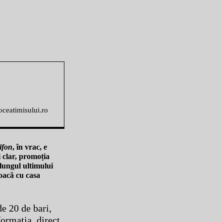
voceatimisului.ro
ifon
, în vrac, e
i clar, promoția
 lungul ultimului
joacă cu casa
e 20 de bari,
ormația, direct