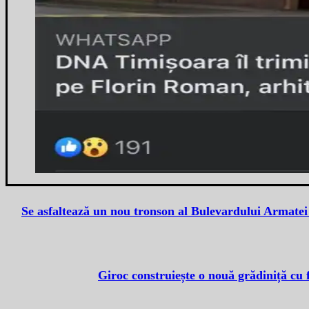
Se asfaltează un nou tronson al Bulevardului Armatei 
Giroc construiește o nouă grădiniță cu 