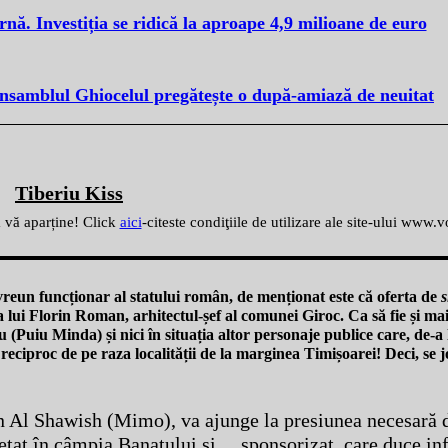
ă. Investiția se ridică la aproape 4,9 milioane de euro
Ansamblul Ghiocelul pregătește o după-amiază de neuitat
Tiberiu Kiss
ă vă aparține! Click
aici
-citeste condiţiile de utilizare ale site-ului www.
 vreun funcționar al statului român, de menționat este că oferta de
s
 lui Florin Roman, arhitectul-șef al comunei Giroc. Ca să fie și ma
 (Puiu Minda) și nici în situația altor personaje publice care, de-a
reciproc de pe raza localității de la marginea Timișoarei! Deci, se 
en Al Shawish (Mimo), va ajunge la presiunea necesară d
etat în câmpia Banatului și… sponsorizat, care duce inf