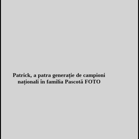
Patrick, a patra generație de campioni
naționali în familia Pascotă FOTO