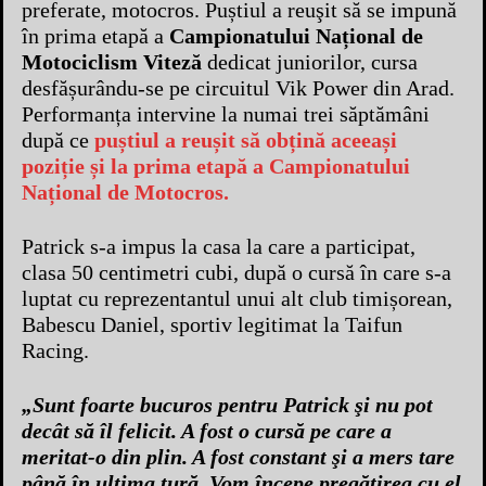
preferate, motocros. Puștiul a reuşit să se impună
în prima etapă a
Campionatului Național de
Motociclism Viteză
dedicat juniorilor, cursa
desfășurându-se pe circuitul Vik Power din Arad.
Performanța intervine la numai trei săptămâni
după ce
puștiul a reușit să obțină aceeași
poziție și la prima etapă a Campionatului
Național de Motocros.
Patrick s-a impus la casa la care a participat,
clasa 50 centimetri cubi, după o cursă în care s-a
luptat cu reprezentantul unui alt club timișorean,
Babescu Daniel, sportiv legitimat la Taifun
Racing.
„Sunt foarte bucuros pentru Patrick şi nu pot
decât să îl felicit. A fost o cursă pe care a
meritat-o din plin. A fost constant şi a mers tare
până în ultima tură. Vom începe pregătirea cu el