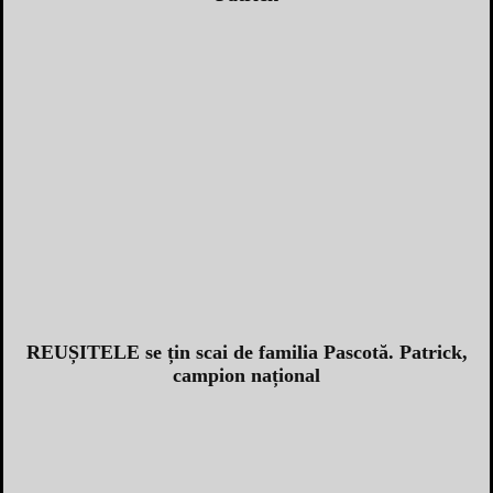
REUȘITELE se țin scai de familia Pascotă. Patrick,
campion național