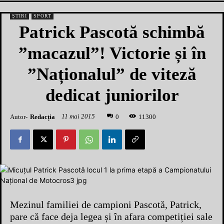
ȘTIRI
SPORT
Patrick Pascotă schimbă
”macazul”! Victorie și în
”Naționalul” de viteză
dedicat juniorilor
11 mai 2015
Autor-
Redacția
1
1300
0
Mezinul familiei de campioni Pascotă, Patrick,
pare că face deja legea și în afara competiției sale