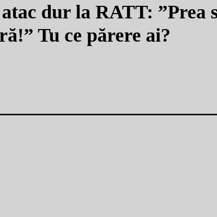
, atac dur la RATT: ”Prea 
ară!” Tu ce părere ai?