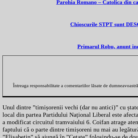
Parohia Romano – Catolica din car
Chioscurile STPT sunt DESCH
Primarul Robu, anunt ined
Întreaga responsabilitate a comentariilor lăsate de dumneavoastr
Unul dintre ”timișorenii vechi (dar nu antici)” cu ștat
local din partea Partidului Național Liberal este afect
a modificat circuitul tramvaiului 6. Coifan atrage aten
faptului că o parte dintre timișoreni nu mai au legătură
”Elisabetin” să ajungă în ”Cetate” folosindu-se de două