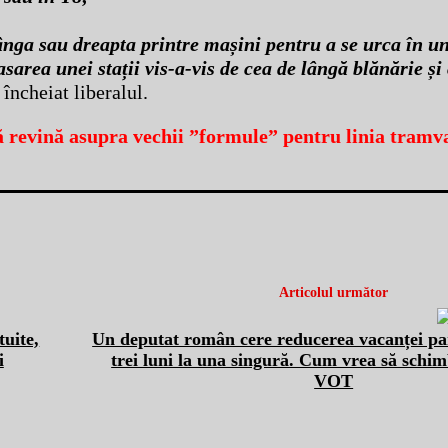
stânga sau dreapta printre mașini pentru a se urca în u
area unei stații vis-a-vis de cea de lângă blănărie și
 încheiat liberalul.
ă revină asupra vechii ”formule” pentru linia tramva
Articolul următor
tuite,
Un deputat român cere reducerea vacanței pa
i
trei luni la una singură. Cum vrea să schim
VOT