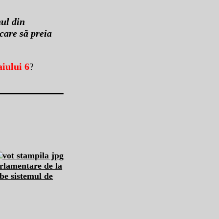
nul din
 care să preia
iului 6
?
rlamentare de la
be sistemul de