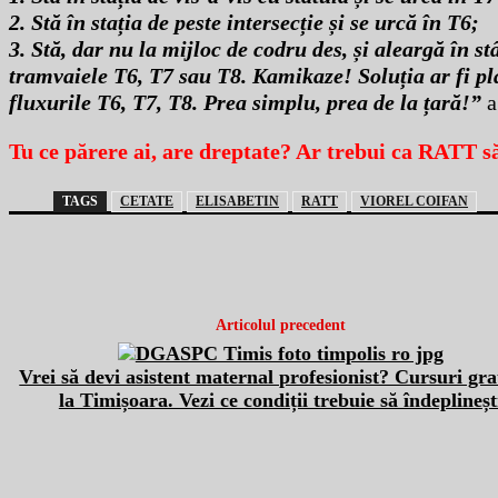
2. Stă în stația de peste intersecție și se urcă în T6;
3. Stă, dar nu la mijloc de codru des, și aleargă în 
tramvaiele T6, T7 sau T8. Kamikaze! Soluția ar fi plas
fluxurile T6, T7, T8. Prea simplu, prea de la țară!”
a
Tu ce părere ai, are dreptate? Ar trebui ca RATT s
TAGS
CETATE
ELISABETIN
RATT
VIOREL COIFAN
Articolul precedent
Vrei să devi asistent maternal profesionist? Cursuri gra
la Timișoara. Vezi ce condiții trebuie să îndeplineșt