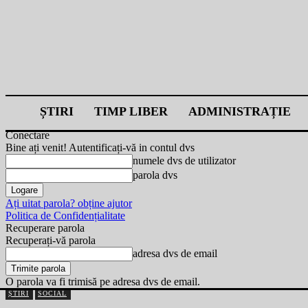
ȘTIRI
TIMP LIBER
ADMINISTRAȚIE
Conectare
Bine ați venit! Autentificați-vă in contul dvs
numele dvs de utilizator
parola dvs
Ați uitat parola? obține ajutor
Politica de Confidențialitate
Recuperare parola
Recuperați-vă parola
adresa dvs de email
O parola va fi trimisă pe adresa dvs de email.
ȘTIRI
SOCIAL