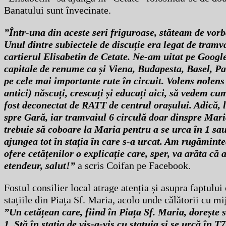
Banatului sunt învecinate.
”Într-una din aceste seri friguroase, stăteam de vor
Unul dintre subiectele de discuție era legat de tramv
cartierul Elisabetin de Cetate. Ne-am uitat pe Googl
capitale de renume ca și Viena, Budapesta, Basel, Par
pe cele mai importante rute în circuit. Volens nolens
antici) născuți, crescuți și educați aici, să vedem c
fost deconectat de RATT de centrul orașului. Adică, l
spre Gară, iar tramvaiul 6 circulă doar dinspre Mar
trebuie să coboare la Maria pentru a se urca în 1 sau
ajungea tot în stația în care s-a urcat. Am rugămint
ofere cetățenilor o explicație care, sper, va arăta c
etendeur, salut!”
a scris Coifan pe Facebook.
Fostul consilier local atrage atenția și asupra faptu
stațiile din Piața Sf. Maria, acolo unde călătorii cu mi
”Un cetățean care, fiind în Piața Sf. Maria, dorește
1. Stă în stația de vis-a-vis cu statuia și se urcă în T