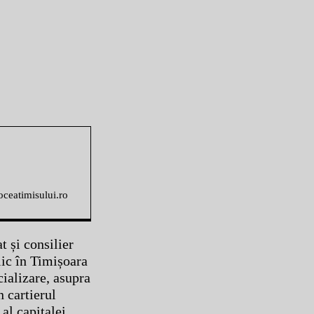
voceatimisului.ro
t și consilier
lic în Timișoara
cializare, asupra
n cartierul
al capitalei