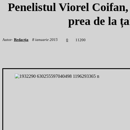
Penelistul Viorel Coifan
prea de la ț
Autor-
Redacția
8 ianuarie 2015
1
1200
0