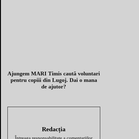
Ajungem MARI Timis caută voluntari
pentru copiii din Lugoj. Dai o mana
de ajutor?
Redacția
Întreaga responsabilitate a comentariilor