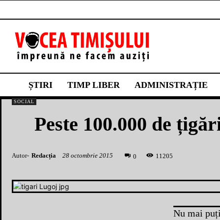
ȘTIRI
TIMP LIBER
ADMINISTRAȚIE
SOCIAL
Peste 100.000 de țigăr
Autor-
Redacția
28 octombrie 2015
1
1205
0
Nu mai puți