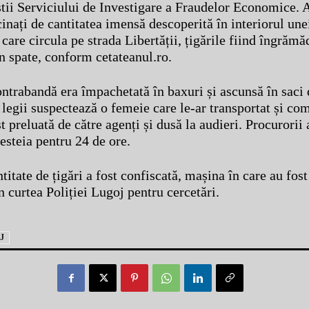
iștii Serviciului de Investigare a Fraudelor Economice. 
inați de cantitatea imensă descoperită în interiorul une
are circula pe strada Libertății, țigările fiind îngrămă
n spate, conform cetateanul.ro.
ntrabandă era împachetată în baxuri și ascunsă în saci 
legii suspectează o femeie care le-ar transportat și com
st preluată de către agenți și dusă la audieri. Procurorii 
esteia pentru 24 de ore.
titate de țigări a fost confiscată, mașina în care au fost
n curtea Poliției Lugoj pentru cercetări.
J