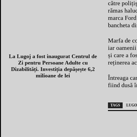
către poliț
rămas haluc
marca Ford c
bancheta di
Marfa de co
iar oamenii 
și care a fo
La Lugoj a fost inaugurat Centrul de
reținerea ac
Zi pentru Persoane Adulte cu
Dizabilități. Investiția depășește 6,2
milioane de lei
Întreaga can
fiind dusă î
TAGS
LUGO