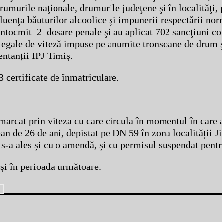
drumurile naţionale, drumurile judeţene şi în localităţi,
uenţa băuturilor alcoolice şi impunerii respectării nor
au întocmit 2 dosare penale şi au aplicat 702 sancţiuni c
r legale de viteză impuse pe anumite tronsoane de drum 
entanții IPJ Timiș.
3 certificate de înmatriculare.
marcat prin viteza cu care circula în momentul în care a
an de 26 de ani, depistat pe DN 59 în zona localității J
 s-a ales și cu o amendă, și cu permisul suspendat pentr
 și în perioada următoare.