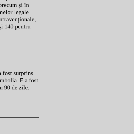
 precum şi în
melor legale
ontravenţionale,
şi 140 pentru
 fost surprins
imbolia. E a fost
u 90 de zile.