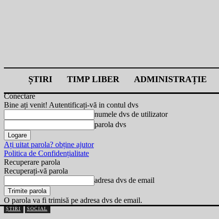
ȘTIRI
TIMP LIBER
ADMINISTRAȚIE
Conectare
Bine ați venit! Autentificați-vă in contul dvs
numele dvs de utilizator
parola dvs
Ați uitat parola? obține ajutor
Politica de Confidențialitate
Recuperare parola
Recuperați-vă parola
adresa dvs de email
O parola va fi trimisă pe adresa dvs de email.
ȘTIRI
SOCIAL