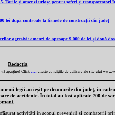
. Tarife și amenzi uriașe pentru șoferi și transportatori
 lei după controale la firmele de construcții din județ
erilor agresivi: amenzi de aproape 9.000 de lei și două do
Redacția
ă vă aparține! Click
aici
-citeste condiţiile de utilizare ale site-ului www.
amenii legii au ieșit pe drumurile din județ, în cadru
re de accidente. În total au fost aplicate 700 de sac
zomani.
esfăşurat activităţi în scopul prevenirii şi combaterii pr