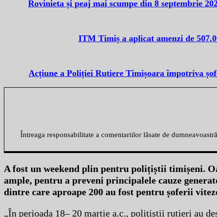
Rovinieta și peaj mai scumpe din 8 septembrie 2025
ITM Timiș a aplicat amenzi de 507.000
Acțiune a Poliției Rutiere Timișoara împotriva șof
Întreaga responsabilitate a comentariilor lăsate de dumneavoastr
A fost un weekend plin pentru polițiștii timișeni. O
ample, pentru a preveni principalele cauze generatoa
dintre care aproape 200 au fost pentru șoferii vite
„În perioada 18– 20 martie a.c., poliţiştii rutieri au d