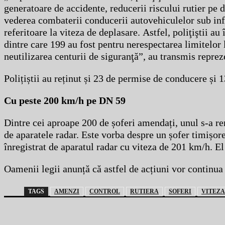
generatoare de accidente, reducerii riscului rutier pe 
vederea combaterii conducerii autovehiculelor sub infl
referitoare la viteza de deplasare. Astfel, poliţiştii 
dintre care 199 au fost pentru nerespectarea limitelo
neutilizarea centurii de siguranţă”, au transmis reprez
Polițiștii au reținut și 23 de permise de conducere și 1
Cu peste 200 km/h pe DN 59
Dintre cei aproape 200 de șoferi amendați, unul s-a re
de aparatele radar. Este vorba despre un șofer timișore
înregistrat de aparatul radar cu viteza de 201 km/h. El
Oamenii legii anunță că astfel de acțiuni vor continua
TAGS
AMENZI
CONTROL
RUTIERA
SOFERI
VITEZA