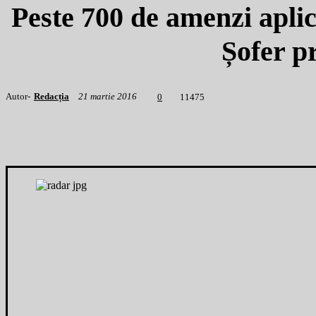
Peste 700 de amenzi aplic
Șofer p
Autor-
Redacția
21 martie 2016
1
1475
0