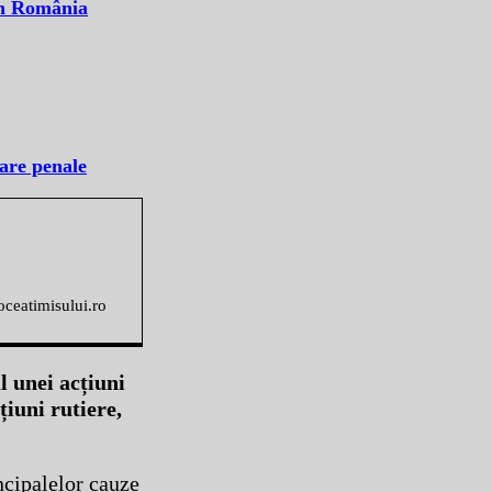
 în România
sare penale
voceatimisului.ro
l unei acțiuni
țiuni rutiere,
incipalelor cauze