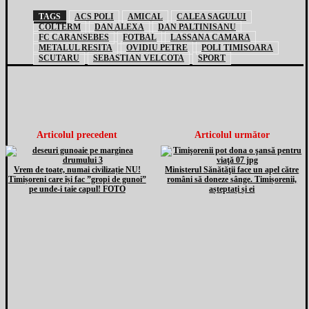
TAGS
ACS POLI
AMICAL
CALEA SAGULUI
COLTERM
DAN ALEXA
DAN PALTINISANU
FC CARANSEBES
FOTBAL
LASSANA CAMARA
METALUL RESITA
OVIDIU PETRE
POLI TIMISOARA
SCUTARU
SEBASTIAN VELCOTA
SPORT
Articolul precedent
Articolul următor
Vrem de toate, numai civilizație NU!
Ministerul Sănătăţii face un apel către
Timișoreni care își fac ”gropi de gunoi”
români să doneze sânge. Timișorenii,
pe unde-i taie capul! FOTO
așteptați și ei