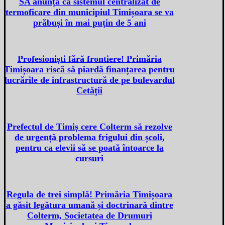
SA anunță că sistemul centralizat de
termoficare din municipiul Timișoara se va
prăbuși în mai puțin de 5 ani
Profesioniști fără frontiere! Primăria
Timișoara riscă să piardă finanțarea pentru
lucrările de infrastructură de pe bulevardul
Cetății
Prefectul de Timiș cere Colterm să rezolve
de urgență problema frigului din școli,
pentru ca elevii să se poată întoarce la
cursuri
Regula de trei simplă! Primăria Timișoara
a găsit legătura umană și doctrinară dintre
Colterm, Societatea de Drumuri