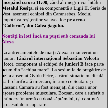
începând cu ora 11:00
, când alb-negrii vor întâlni
Metalul Reșița
, și ea componentă a Ligii II, Seria de
Vest, asemeni echipei din Caransebeș. Meciul
împotriva reșițenilor va avea loc
pe arena
”Colterm”, din Calea Șagului.
Noutăți în lot! Încă un puști sub comanda lui
Alexa
La antrenamentele de marți Alexa a mai cerut un
junior.
Tânărul internațional Sebastian Velcotă
(foto), component al echipei de
juniori B
face parte
acum din ”echipa mare”. La sesiunile de pregătire de
azi a absentat Ovidu Petre, a cărui situație medicală
va fi clarificată miercuri, în timp ce Scutaru și
Lassana Camara au fost menajați din cauza unor
ușoare probleme musculare. Bocșan, care a suferit o
întindere în urmă cu două săptămâni, își continuă
procesul de recuperare.