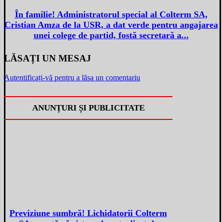
În familie! Administratorul special al Colterm SA,
Cristian Amza de la USR, a dat verde pentru angajarea
unei colege de partid, fostă secretară a...
LĂSAȚI UN MESAJ
Autentificați-vă pentru a lăsa un comentariu
ANUNȚURI ȘI PUBLICITATE
Previziune sumbră! Lichidatorii Colterm