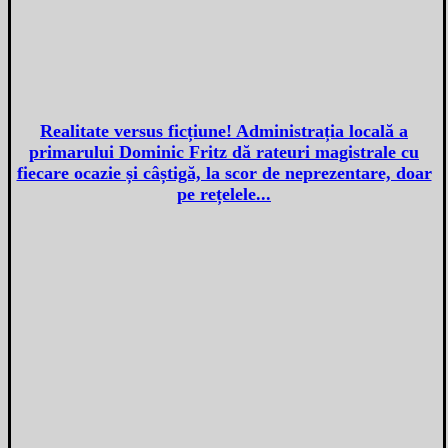
Realitate versus ficțiune! Administrația locală a
primarului Dominic Fritz dă rateuri magistrale cu
fiecare ocazie și câștigă, la scor de neprezentare, doar
pe rețelele...