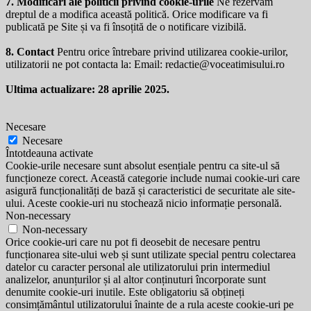
7. Modificări ale politicii privind cookie-urile
Ne rezervăm
dreptul de a modifica această politică. Orice modificare va fi
publicată pe Site și va fi însoțită de o notificare vizibilă.
8. Contact
Pentru orice întrebare privind utilizarea cookie-urilor,
utilizatorii ne pot contacta la: Email:
redactie@voceatimisului.ro
Ultima actualizare: 28 aprilie 2025.
Necesare
Necesare
Întotdeauna activate
Cookie-urile necesare sunt absolut esențiale pentru ca site-ul să
funcționeze corect. Această categorie include numai cookie-uri care
asigură funcționalități de bază și caracteristici de securitate ale site-
ului. Aceste cookie-uri nu stochează nicio informație personală.
Non-necessary
Non-necessary
Orice cookie-uri care nu pot fi deosebit de necesare pentru
funcționarea site-ului web și sunt utilizate special pentru colectarea
datelor cu caracter personal ale utilizatorului prin intermediul
analizelor, anunțurilor și al altor conținuturi încorporate sunt
denumite cookie-uri inutile. Este obligatoriu să obțineți
consimțământul utilizatorului înainte de a rula aceste cookie-uri pe