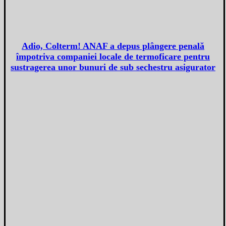
Adio, Colterm! ANAF a depus plângere penală
împotriva companiei locale de termoficare pentru
sustragerea unor bunuri de sub sechestru asigurator