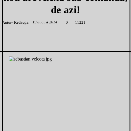
de azi!
19 august 2014
Autor-
Redacția
1
1221
0