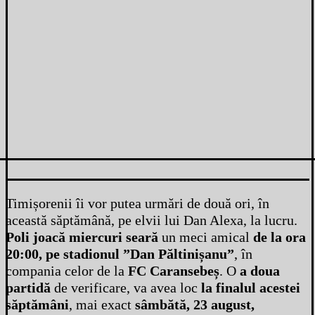
Timișorenii îi vor putea urmări de două ori, în
această săptămână, pe elvii lui Dan Alexa, la lucru.
Poli joacă miercuri seară
un meci amical
de la ora
20:00, pe stadionul ”Dan Păltinișanu”
, în
compania celor de la
FC Caransebeș
. O
a doua
partidă
de verificare, va avea loc
la finalul acestei
săptămâni
, mai exact
sâmbătă, 23 august,