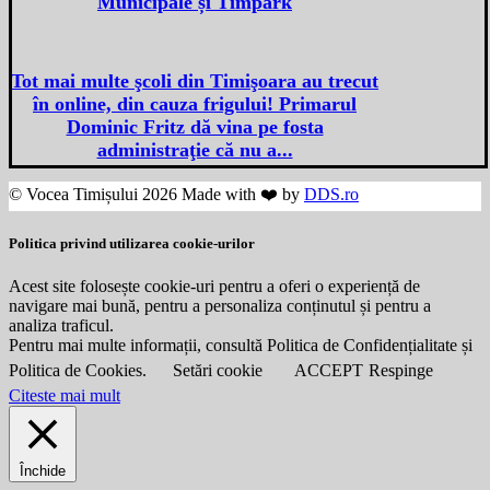
Municipale și Timpark
Tot mai multe şcoli din Timişoara au trecut
în online, din cauza frigului! Primarul
Dominic Fritz dă vina pe fosta
administraţie că nu a...
© Vocea Timișului 2026 Made with ❤️ by
DDS.ro
Politica privind utilizarea cookie-urilor
Acest site folosește cookie-uri pentru a oferi o experiență de
navigare mai bună, pentru a personaliza conținutul și pentru a
analiza traficul.
Pentru mai multe informații, consultă Politica de Confidențialitate și
Politica de Cookies.
Setări cookie
ACCEPT
Respinge
Citeste mai mult
Închide