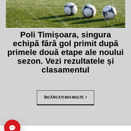
Poli Timișoara, singura
echipă fără gol primit după
primele două etape ale noului
sezon. Vezi rezultatele și
clasamentul
ÎNCĂRCAȚI MAI MULTE
Caută în arhivă