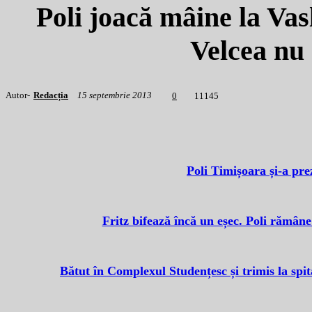
Poli joacă mâine la Vasl
Velcea nu 
Autor-
Redacția
15 septembrie 2013
1
1145
0
Poli Timișoara și-a prez
Fritz bifează încă un eșec. Poli rămâne
Bătut în Complexul Studențesc și trimis la spit