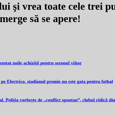
ui şi vrea toate cele trei p
merge să se apere!
entat noile achiziții pentru sezonul viitor
 pe Electrica, stadionul promis nu este gata pentru fotbal
al. Poliția vorbește de „conflict spontan”, clubul ridică di