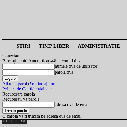
ȘTIRI
TIMP LIBER
ADMINISTRAȚIE
Conectare
Bine ați venit! Autentificați-vă in contul dvs
numele dvs de utilizator
parola dvs
Ați uitat parola? obține ajutor
Politica de Confidențialitate
Recuperare parola
Recuperați-vă parola
adresa dvs de email
O parola va fi trimisă pe adresa dvs de email.
ȘTIRI
SPORT