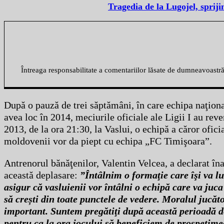
Tragedia de la Lugojel, spriji
Întreaga responsabilitate a comentariilor lăsate de dumneavoastr
După o pauză de trei săptămâni, în care echipa naţiona
avea loc în 2014, meciurile oficiale ale Ligii I au re
2013, de la ora 21:30, la Vaslui, o echipă a căror oficia
moldovenii vor da piept cu echipa „FC Timişoara”.
Antrenorul bănăţenilor, Valentin Velcea, a declarat îna
această deplasare:
”Întâlnim o formaţie care îşi va lu
asigur că vasluienii vor întâlni o echipă care va juc
să crești din toate punctele de vedere. Moralul jucăto
important. Suntem pregătiţi după această perioadă de
pentru ca la ora jocului să beneficiem de prospeţime