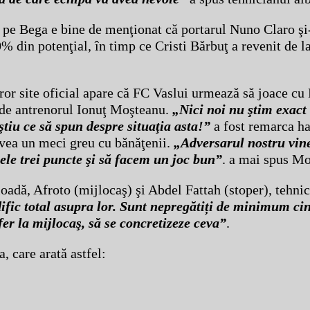
de pe Bega e bine de menţionat că portarul Nuno Claro şi
0% din potenţial, în timp ce Cristi Bărbuţ a revenit de l
ăror site oficial apare că FC Vaslui urmează să joace cu
e de antrenorul Ionuţ Moşteanu.
„Nici noi nu ştim exact 
ştiu ce să spun despre situaţia asta!”
a fost remarca ha
avea un meci greu cu bănăţenii.
„Adversarul nostru vin
ele trei puncte şi să facem un joc bun”
. a mai spus Mo
rioadă, Afroto (mijlocaş) şi Abdel Fattah (stoper), tehni
ific total asupra lor. Sunt nepregătiți de minimum cin
efer la mijlocaş, să se concretizeze ceva”
.
, care arată astfel: