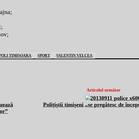
ajna;
i;
şov;
POLI TIMISOARA
SPORT
VALENTIN VELCEA
Articolul următor
uează
Polițiștii timișeni „se pregătesc de încep
cor”