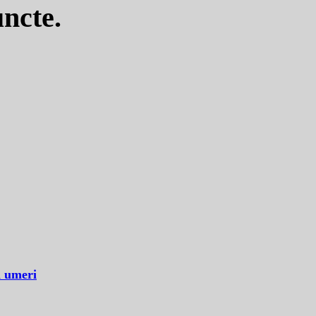
uncte.
n umeri