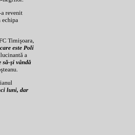
-a revenit
a echipa
 FC Timişoara,
care este Poli
lucinantă a
e să-şi vândă
şteanu.
cianul
ci luni, dar