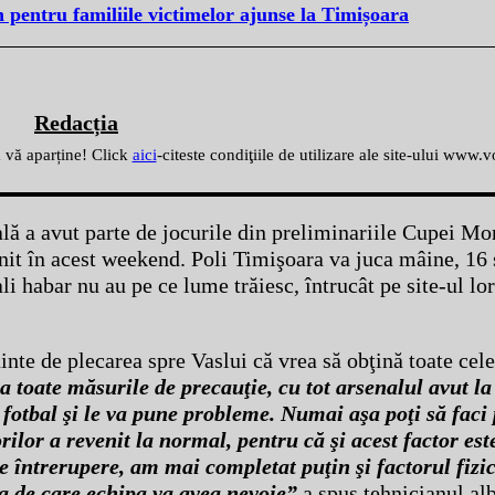
n pentru familiile victimelor ajunse la Timișoara
Redacția
ă vă aparține! Click
aici
-citeste condiţiile de utilizare ale site-ului www.
lă a avut parte de jocurile din preliminariile Cupei Mo
venit în acest weekend. Poli Timişoara va juca mâine, 16
li habar nu au pe ce lume trăiesc, întrucât pe site-ul lor
inte de plecarea spre Vaslui că vrea să obţină toate cele
a toate măsurile de precauţie, cu tot arsenalul avut la
a fotbal şi le va pune probleme. Numai aşa poţi să faci
rilor a revenit la normal, pentru că şi acest factor est
 întrerupere, am mai completat puţin şi factorul fizic
a de care echipa va avea nevoie”
a spus tehnicianul alb