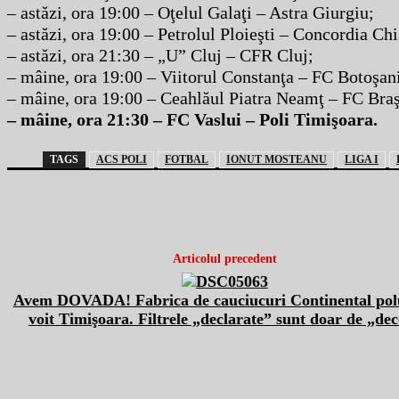
– astăzi, ora 19:00 – Oţelul Galaţi – Astra Giurgiu;
– astăzi, ora 19:00 – Petrolul Ploieşti – Concordia Chi
– astăzi, ora 21:30 – „U” Cluj – CFR Cluj;
– mâine, ora 19:00 – Viitorul Constanţa – FC Botoşan
– mâine, ora 19:00 – Ceahlăul Piatra Neamţ – FC Bra
– mâine, ora 21:30 – FC Vaslui – Poli Timişoara.
TAGS
ACS POLI
FOTBAL
IONUT MOSTEANU
LIGA I
Articolul precedent
Avem DOVADA! Fabrica de cauciucuri Continental pol
voit Timişoara. Filtrele „declarate” sunt doar de „de