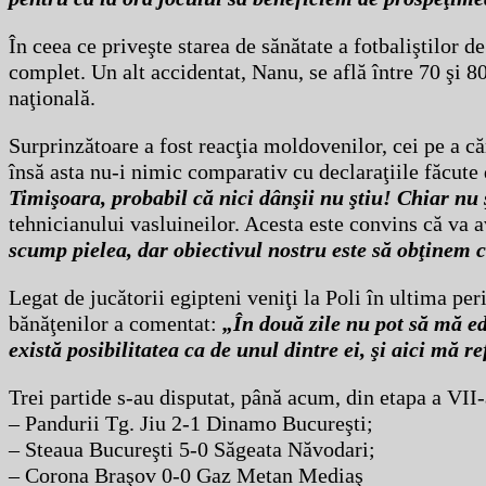
În ceea ce priveşte starea de sănătate a fotbaliştilor 
complet. Un alt accidentat, Nanu, se află între 70 şi 8
naţională.
Surprinzătoare a fost reacţia moldovenilor, cei pe a c
însă asta nu-i nimic comparativ cu declaraţiile făcut
Timişoara, probabil că nici dânşii nu ştiu! Chiar nu 
tehnicianului vasluineilor. Acesta este convins că va 
scump pielea, dar obiectivul nostru este să obţinem c
Legat de jucătorii egipteni veniţi la Poli în ultima pe
bănăţenilor a comentat:
„În două zile nu pot să mă ed
există posibilitatea ca de unul dintre ei, şi aici mă r
Trei partide s-au disputat, până acum, din etapa a VII-a
– Pandurii Tg. Jiu 2-1 Dinamo Bucureşti;
– Steaua Bucureşti 5-0 Săgeata Năvodari;
– Corona Braşov 0-0 Gaz Metan Mediaş