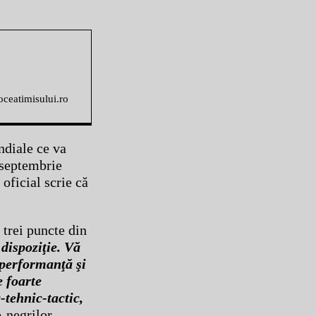
voceatimisului.ro
ndiale ce va
 septembrie
 oficial scrie că
 trei puncte din
 dispoziţie. Vă
 performanţă şi
e foarte
-tehnic-tactic,
-negrilor.