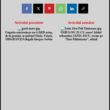
Articolul precedent
Articolul următor
Ungaria construiește un GARD uriaș,
FABULOS! ZI-CU soare! Idolul
de la granița cu județul Timiș. Vizată,
tribunelor, IANIS ZICU, revine pe
IMIGRANȚIA ilegală dinspre Serbia
”Dan Păltinișanu”, oficial