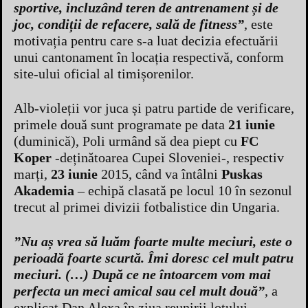
sportive, incluzând teren de antrenament și de
joc, condiții de refacere, sală de fitness”
, este
motivația pentru care s-a luat decizia efectuării
unui cantonament în locația respectivă, conform
site-ului oficial al timișorenilor.
Alb-violeții vor juca și patru partide de verificare,
primele două sunt programate pe data
21 iunie
(duminică), Poli urmând să dea piept cu
FC
Koper
-deținătoarea Cupei Sloveniei-, respectiv
marți,
23 iunie
2015, când va întâlni
Puskas
Akademia
– echipă clasată pe locul 10 în sezonul
trecut al primei divizii fotbalistice din Ungaria.
”Nu aș vrea să luăm foarte multe meciuri, este o
perioadă foarte scurtă. Îmi doresc cel mult patru
meciuri. (…) După ce ne întoarcem vom mai
perfecta un meci amical sau cel mult două”
, a
explicat Dan Alexa în ziua reunirii lotului