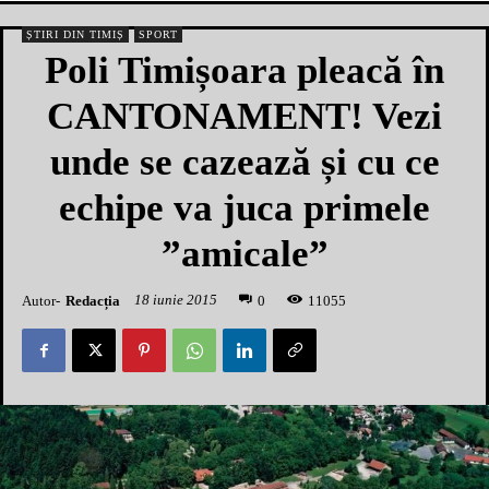
ȘTIRI DIN TIMIȘ
SPORT
Poli Timișoara pleacă în
CANTONAMENT! Vezi
unde se cazează și cu ce
echipe va juca primele
”amicale”
18 iunie 2015
Autor-
Redacția
1
1055
0