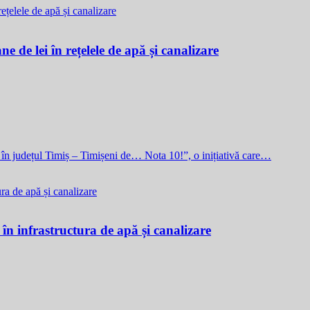
e de lei în rețelele de apă și canalizare
i în județul Timiș – Timișeni de… Nota 10!”, o inițiativă care…
 în infrastructura de apă și canalizare