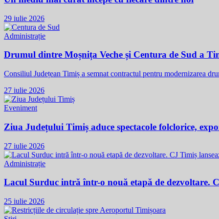
29 iulie 2026
Administrație
Drumul dintre Moșnița Veche și Centura de Sud a Tim
Consiliul Județean Timiș a semnat contractul pentru modernizarea dr
27 iulie 2026
Eveniment
Ziua Județului Timiș aduce spectacole folclorice, expozi
27 iulie 2026
Administrație
Lacul Surduc intră într-o nouă etapă de dezvoltare. 
25 iulie 2026
Știri