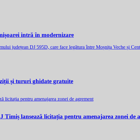
ișoarei intră în modernizare
umului județean DJ 595D, care face legătura între Moșnița Veche și C
ții și tururi ghidate gratuite
CJ Timiș lansează licitația pentru amenajarea zonei de