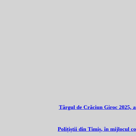
Târgul de Crăciun Giroc 2025, ar
Polițiștii din Timiș, în mijlocul c