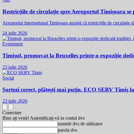
Restricțiile de circulație spre Aeroportul Timișoara s
Aeroportul Internațional Timișoara anunță că restricțiile de circulație 
24 iulie 2026
Eveniment
Timișul, promovat la Bruxelles printr-o expoziție dedic
23 iulie 2026
Social
Sortezi corect, plătești mai puțin. ECO SERV Timiș l
23 iulie 2026
Conectare
Bine ați venit! Autentificați-vă in contul dvs
numele dvs de utilizator
parola dvs