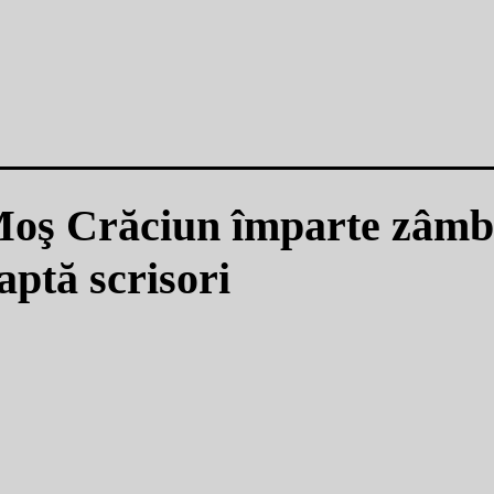
Moş Crăciun împarte zâmbe
aptă scrisori