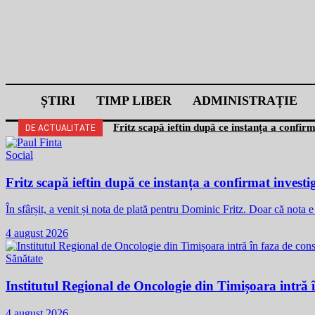
ȘTIRI
TIMP LIBER
ADMINISTRAȚIE
Fritz scapă ieftin după ce instanța a confir
DE ACTUALITATE
Social
Fritz scapă ieftin după ce instanța a confirmat investi
În sfârșit, a venit și nota de plată pentru Dominic Fritz. Doar că nota
4 august 2026
Sănătate
Institutul Regional de Oncologie din Timișoara intră î
4 august 2026