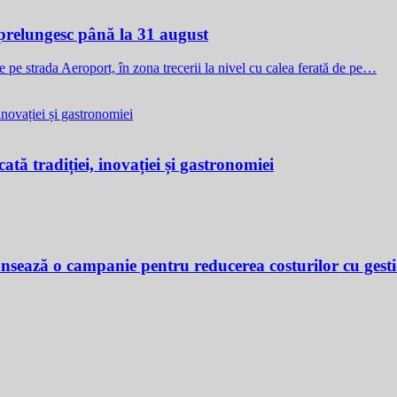
e prelungesc până la 31 august
de pe strada Aeroport, în zona trecerii la nivel cu calea ferată de pe…
ată tradiției, inovației și gastronomiei
ansează o campanie pentru reducerea costurilor cu gest