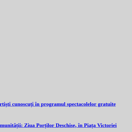
tiști cunoscuți în programul spectacolelor gratuite
omunității: Ziua Porților Deschise, în Piața Victoriei