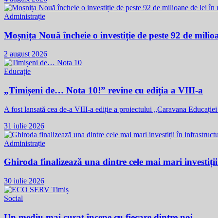
Administrație
Moșnița Nouă încheie o investiție de peste 92 de milioan
2 august 2026
Educație
„Timișeni de… Nota 10!” revine cu ediția a VIII-a
A fost lansată cea de-a VIII-a ediție a proiectului „Caravana Educație
31 iulie 2026
Administrație
Ghiroda finalizează una dintre cele mai mari investiții
30 iulie 2026
Social
Un mediu mai curat începe cu fiecare dintre noi