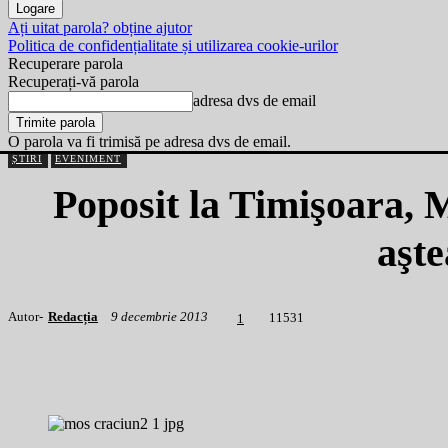
Ați uitat parola? obține ajutor
Politica de confidențialitate și utilizarea cookie-urilor
Recuperare parola
Recuperați-vă parola
adresa dvs de email
O parola va fi trimisă pe adresa dvs de email.
ȘTIRI
EVENIMENT
Poposit la Timişoara, 
aşte
Autor-
Redacția
9 decembrie 2013
1
1531
1