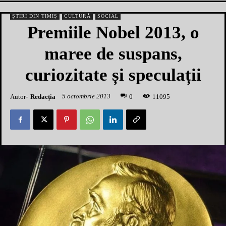
ȘTIRI DIN TIMIȘ
CULTURĂ
SOCIAL
Premiile Nobel 2013, o
maree de suspans,
curiozitate și speculații
5 octombrie 2013
Autor-
Redacția
1
1095
0