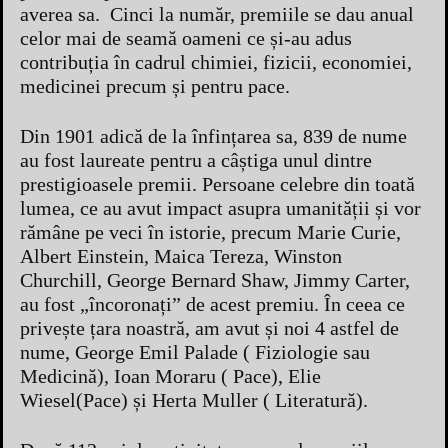
averea sa. Cinci la număr, premiile se dau anual
celor mai de seamă oameni ce și-au adus
contribuția în cadrul chimiei, fizicii, economiei,
medicinei precum și pentru pace.
Din 1901 adică de la înfințarea sa, 839 de nume
au fost laureate pentru a câștiga unul dintre
prestigioasele premii. Persoane celebre din toată
lumea, ce au avut impact asupra umanității și vor
rămâne pe veci în istorie, precum Marie Curie,
Albert Einstein, Maica Tereza, Winston
Churchill, George Bernard Shaw, Jimmy Carter,
au fost „încoronați” de acest premiu. În ceea ce
privește țara noastră, am avut și noi 4 astfel de
nume, George Emil Palade ( Fiziologie sau
Medicină), Ioan Moraru ( Pace), Elie
Wiesel(Pace) și Herta Muller ( Literatură).