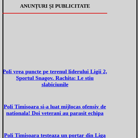
ANUNȚURI ȘI PUBLICITATE
Poli vrea puncte pe terenul liderului Ligii 2,
Sportul Snagov. Rachita: Le stiu
slabiciunile
Poli Timisoara si-a luat mijlocas ofensiv de
nationala! Doi veterani au parasit echipa
Poli Timisoara testeaza un portar din Liga