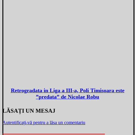
Retrogradata in Liga a III-a, Poli Timisoara este
”predata” de Nicolae Robu
LĂSAȚI UN MESAJ
Autentificați-vă pentru a lăsa un comentariu