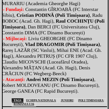
MURARIU (Academia Gheorghe Hagi)
– Fundași:
Constantin GÎRJOABĂ (FC Interstar
Sibiu),
Cristian PODINĂ (Poli Timișoara)
, Radu
BOBOC (Acad. Gh. Hagi),
Raul COCHINȚU (Poli
Timișoara)
, Dan BERCI (FC Universitatea Cluj),
Constantin DIMA (FC Dinamo București)
– Mijlocași:
Liviu GHEORGHE (FC Dinamo
București),
Vlad DRAGOMIR (Poli Timișoara)
,
Rareș LAZĂR (SC Vaslui), Mihai ENE (Acad. Gh.
Hagi), Alexandru PETRUȘ (FC CFR 1907 Cluj),
Claudiu MICOVSCHI (Luceafărul Oradea),
Alexandru MĂȚAN (Acad. Gh. Hagi), Denis
CRĂCIUN (FC Wegberg-Beeck)
– Atacanți:
Andrei MEZIN (Poli Timișoara)
,
Robert MOLDOVEANU (FC Dinamo București),
George GANEA (FC Rapid București).
TAGS
ECHIPA NATIONALA
JUNIORI
POLI TIMISOARA
ROMANIA U16