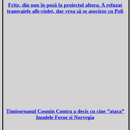
Fritz, din nou în poză la proiectul altora. A refuzat
tramvaiele alb-violet, dar vrea să se asocieze cu Poli
Timisoreanul Cosmin Contra a decis cu cine ”ataca”
Insulele Feroe si Norvegia