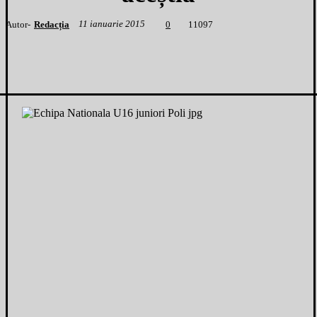
11 ianuarie 2015
Autor-
Redacția
1
1097
0