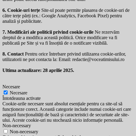
6. Cookie-uri terțe
Site-ul poate permite plasarea de cookie-uri de
către terțe părți (ex.: Google Analytics, Facebook Pixel) pentru
analiză și publicitate.
7. Modificări ale politicii privind cookie-urile
Ne rezervăm
dreptul de a modifica această politică. Orice modificare va fi
publicată pe Site și va fi însoțită de o notificare vizibilă.
8. Contact
Pentru orice întrebare privind utilizarea cookie-urilor,
utilizatorii ne pot contacta la: Email:
redactie@voceatimisului.ro
Ultima actualizare: 28 aprilie 2025.
Necesare
Necesare
Întotdeauna activate
Cookie-urile necesare sunt absolut esențiale pentru ca site-ul să
funcționeze corect. Această categorie include numai cookie-uri care
asigură funcționalități de bază și caracteristici de securitate ale site-
ului. Aceste cookie-uri nu stochează nicio informație personală.
Non-necessary
Non-necessary