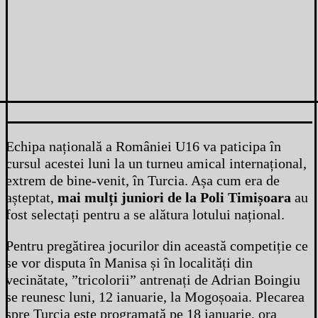
Echipa națională a României U16 va paticipa în
cursul acestei luni la un turneu amical internațional,
extrem de bine-venit, în Turcia. Așa cum era de
așteptat,
mai mulți juniori de la Poli Timișoara
au
fost selectați pentru a se alătura lotului național.
Pentru pregătirea jocurilor din această competiție ce
se vor disputa în Manisa și în localități din
vecinătate, ”tricolorii” antrenați de Adrian Boingiu
se reunesc luni, 12 ianuarie, la Mogoșoaia. Plecarea
spre Turcia este programată pe 18 ianuarie, ora