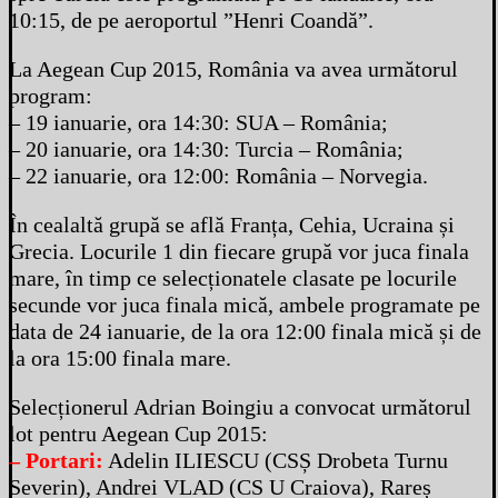
10:15, de pe aeroportul ”Henri Coandă”.
La Aegean Cup 2015, România va avea următorul
program:
– 19 ianuarie, ora 14:30: SUA – România;
– 20 ianuarie, ora 14:30: Turcia – România;
– 22 ianuarie, ora 12:00: România – Norvegia.
În cealaltă grupă se află Franța, Cehia, Ucraina și
Grecia. Locurile 1 din fiecare grupă vor juca finala
mare, în timp ce selecționatele clasate pe locurile
secunde vor juca finala mică, ambele programate pe
data de 24 ianuarie, de la ora 12:00 finala mică și de
la ora 15:00 finala mare.
Selecționerul Adrian Boingiu a convocat următorul
lot pentru Aegean Cup 2015:
– Portari:
Adelin ILIESCU (CSȘ Drobeta Turnu
Severin), Andrei VLAD (CS U Craiova), Rareș