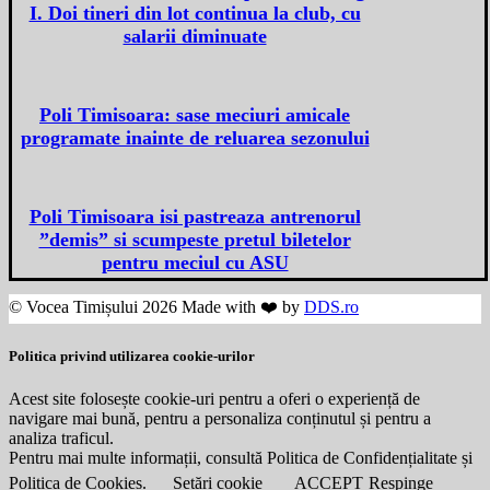
I. Doi tineri din lot continua la club, cu
salarii diminuate
Poli Timisoara: sase meciuri amicale
programate inainte de reluarea sezonului
Poli Timisoara isi pastreaza antrenorul
”demis” si scumpeste pretul biletelor
pentru meciul cu ASU
© Vocea Timișului 2026 Made with ❤️ by
DDS.ro
Politica privind utilizarea cookie-urilor
Acest site folosește cookie-uri pentru a oferi o experiență de
navigare mai bună, pentru a personaliza conținutul și pentru a
analiza traficul.
Pentru mai multe informații, consultă Politica de Confidențialitate și
Politica de Cookies.
Setări cookie
ACCEPT
Respinge