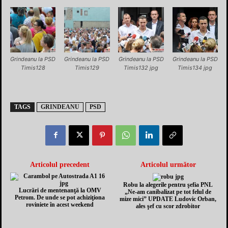
Grindeanu la PSD
Grindeanu la PSD
Grindeanu la PSD
Grindeanu la PSD
Timis128
Timis129
Timis132 jpg
Timis134 jpg
TAGS
GRINDEANU
PSD
Articolul precedent
Articolul următor
Robu la alegerile pentru şefia PNL
Lucrări de mentenanţă la OMV
„Ne-am canibalizat pe tot felul de
Petrom. De unde se pot achiziţiona
mize mici” UPDATE Ludovic Orban,
roviniete în acest weekend
ales şef cu scor zdrobitor