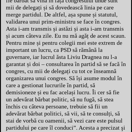
fie bărbat să vină în fața congresului unde sunt
mii de delegați și să dovedească linia pe care
merge partidul. De altfel, așa spune și statutul,
validarea unui prim-ministru se face în congres.
Asta i-am transmis și astăzi și asta i-am transmis
și acum câteva zile. Eu nu mă agăț de acest scaun.
Pentru mine și pentru colegii mei este extrem de
important un lucru, ca PSD să rămână la
guvernare, iar lucrul ăsta Liviu Dragnea nu l-a
garantat și doi – consultarea în partid să se facă în
congres, cu mii de delegați cu tot ce înseamnă
organizarea unui congres. Să își asume modul în
care a gestionat lucrurile în partid, să
demisioneze și eu fac același lucru. Îi cer să fie
un adevărat bărbat politic, să nu fugă, să stea
închis cu câteva persoane, trebuie să fii un
adevărat bărbat politici, să vii, să te consulți, să
stai de vorbă cu oamenii, să vezi care este pulsul
partidului pe care îl conduci”. Acesta a precizat şi