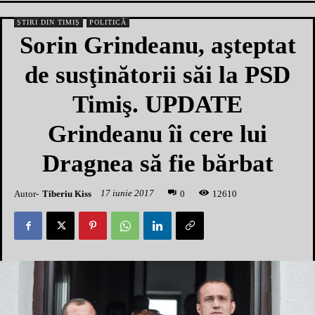
ȘTIRI DIN TIMIȘ
POLITICĂ
Sorin Grindeanu, aşteptat
de susţinătorii săi la PSD
Timiş. UPDATE
Grindeanu îi cere lui
Dragnea să fie bărbat
17 iunie 2017
Autor-
Tiberiu Kiss
1
2610
0