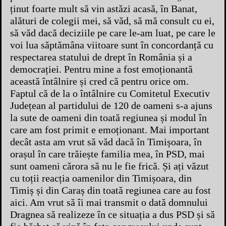
ținut foarte mult să vin astăzi acasă, în Banat,
alături de colegii mei, să văd, să mă consult cu ei,
să văd dacă deciziile pe care le-am luat, pe care le
voi lua săptămâna viitoare sunt în concordanță cu
respectarea statului de drept în România și a
democrației. Pentru mine a fost emoționantă
această întâlnire și cred că pentru orice om.
Faptul că de la o întâlnire cu Comitetul Executiv
Județean al partidului de 120 de oameni s-a ajuns
la sute de oameni din toată regiunea și modul în
care am fost primit e emoționant. Mai important
decât asta am vrut să văd dacă în Timișoara, în
orașul în care trăiește familia mea, în PSD, mai
sunt oameni cărora să nu le fie frică. Și ați văzut
cu toții reacția oamenilor din Timișoara, din
Timiș și din Caraș din toată regiunea care au fost
aici. Am vrut să îi mai transmit o dată domnului
Dragnea să realizeze în ce situația a dus PSD și să