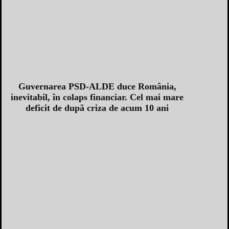
Guvernarea PSD-ALDE duce România,
inevitabil, în colaps financiar. Cel mai mare
deficit de după criza de acum 10 ani