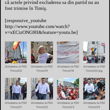
că actele privind excluderea sa din partid nu au
fost trimise în Timiş.
[responsive_youtube
http://www.youtube.com/watch?
v=xECizONG9lI&feature=youtu.be]
Grindeanu la PSD
Grindeanu la PSD
Grindeanu la PSD
Grindeanu la PSD
Timis002
Timis015
Timis019
Timis020 jpg
Grindeanu la PSD
Grindeanu la PSD
Grindeanu la PSD
Grindeanu la PSD
Timis021
Timis022
Timis023
Timis025