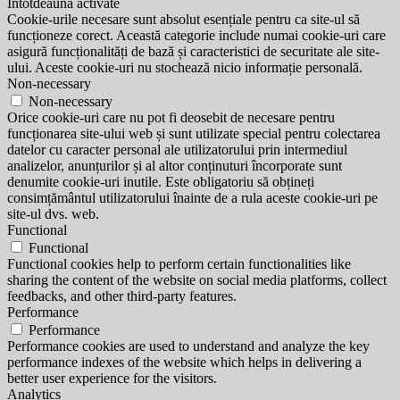
Întotdeauna activate
Cookie-urile necesare sunt absolut esențiale pentru ca site-ul să
funcționeze corect. Această categorie include numai cookie-uri care
asigură funcționalități de bază și caracteristici de securitate ale site-
ului. Aceste cookie-uri nu stochează nicio informație personală.
Non-necessary
Non-necessary
Orice cookie-uri care nu pot fi deosebit de necesare pentru
funcționarea site-ului web și sunt utilizate special pentru colectarea
datelor cu caracter personal ale utilizatorului prin intermediul
analizelor, anunțurilor și al altor conținuturi încorporate sunt
denumite cookie-uri inutile. Este obligatoriu să obțineți
consimțământul utilizatorului înainte de a rula aceste cookie-uri pe
site-ul dvs. web.
Functional
Functional
Functional cookies help to perform certain functionalities like
sharing the content of the website on social media platforms, collect
feedbacks, and other third-party features.
Performance
Performance
Performance cookies are used to understand and analyze the key
performance indexes of the website which helps in delivering a
better user experience for the visitors.
Analytics